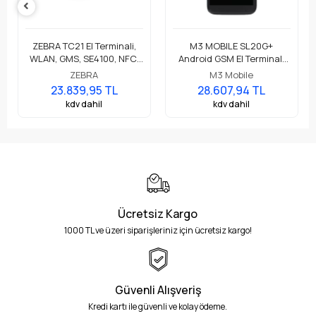
ZEBRA TC21 El Terminali,
M3 MOBILE SL20G+
WLAN, GMS, SE4100, NFC,
Android GSM El Terminali
3GB/32GB, 13MP
Wi-Fi BT 5.0 NFC,
ZEBRA
M3 Mobile
RFC, Standart Pil
4GB/64GB, SE4710 2D
23.839,95 TL
28.607,94 TL
Okuyucu
kdv dahil
kdv dahil
Ücretsiz Kargo
1000 TL ve üzeri siparişleriniz için ücretsiz kargo!
Güvenli Alışveriş
Kredi kartı ile güvenli ve kolay ödeme.