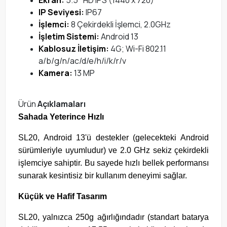
Ekran:
5.5" HD IPS (1440 x 720)
IP Seviyesi:
IP67
İşlemci:
8 Çekirdekli İşlemci, 2.0GHz
İşletim Sistemi:
Android 13
Kablosuz İletişim:
4G; Wi-Fi 802.11
a/b/g/n/ac/d/e/h/i/k/r/v
Kamera:
13 MP
Ürün
Açıklamaları
Sahada Yeterince Hızlı
SL20, Android 13'ü destekler (gelecekteki Android
sürümleriyle uyumludur) ve 2.0 GHz sekiz çekirdekli
işlemciye sahiptir. Bu sayede hızlı bellek performansı
sunarak kesintisiz bir kullanım deneyimi sağlar.
Küçük ve Hafif Tasarım
SL20, yalnızca 250g ağırlığındadır (standart batarya