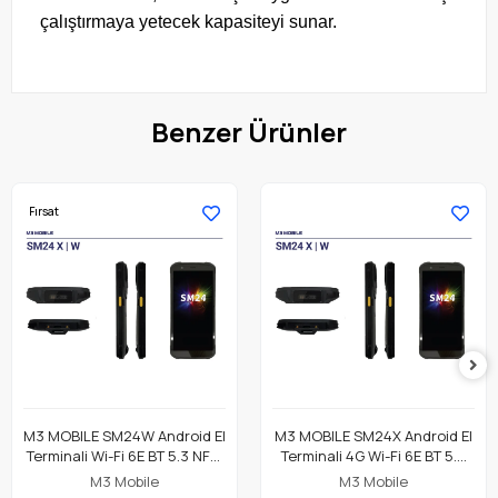
çalıştırmaya yetecek kapasiteyi sunar.
Benzer Ürünler
Fırsat
M3 MOBILE SM24W Android El
M3 MOBILE SM24X Android El
Terminali Wi-Fi 6E BT 5.3 NFC,
Terminali 4G Wi-Fi 6E BT 5.3
8GB/128GB, CM60E 2D
NFC, 8GB/128GB, CM60E 2D
M3 Mobile
M3 Mobile
Okuyucu
Okuyucu