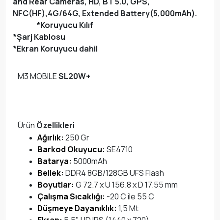
and Rear Cameras, HD, BT 5.0, GPS,
NFC(HF),4G/64G, Extended Battery(5,000mAh).
*Koruyucu Kılıf
*Şarj Kablosu
*Ekran Koruyucu dahil
M3 MOBILE
SL20W+
Ürün
Özellikleri
Ağırlık:
250 Gr
Barkod Okuyucu:
SE4710
Batarya:
5000mAh
Bellek:
DDR4 8GB/128GB UFS Flash
Boyutlar:
G 72.7 x U 156.8 x D 17.55 mm
Çalışma Sıcaklığı:
-20 C ile 55 C
Düşmeye Dayanıklık:
1,5 Mt