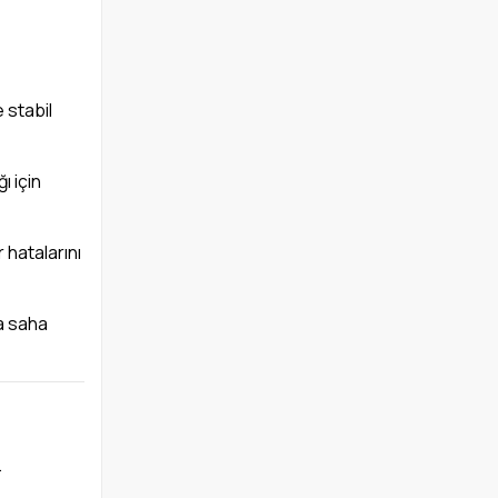
 stabil
ı için
 hatalarını
da saha
.