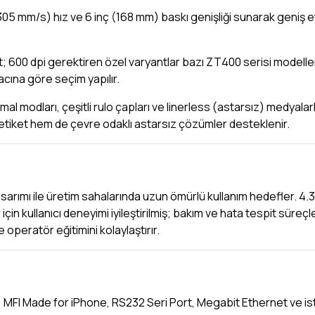
5 mm/s) hız ve 6 inç (168 mm) baskı genişliği sunarak geniş e
; 600 dpi gerektiren özel varyantlar bazı ZT400 serisi modell
acına göre seçim yapılır.
al modları, çeşitli rulo çapları ve linerless (astarsız) medyalar
etiket hem de çevre odaklı astarsız çözümler desteklenir.
sarımı ile üretim sahalarında uzun ömürlü kullanım hedefler. 4.3 
n kullanıcı deneyimi iyileştirilmiş; bakım ve hata tespit süreçle
 operatör eğitimini kolaylaştırır.
1, MFI Made for iPhone, RS232 Seri Port, Megabit Ethernet ve is