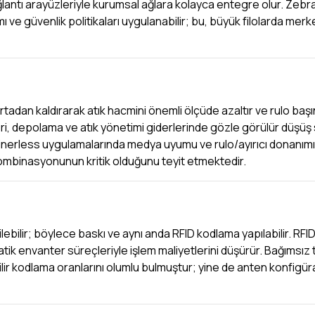
ağlantı arayüzleriyle kurumsal ağlara kolayca entegre olur. Zebra
ı ve güvenlik politikaları uygulanabilir; bu, büyük filolarda merk
rtadan kaldırarak atık hacmini önemli ölçüde azaltır ve rulo baş
leri, depolama ve atık yönetimi giderlerinde gözle görülür düşüş
r. Linerless uygulamalarında medya uyumu ve rulo/ayırıcı donanı
ombinasyonunun kritik olduğunu teyit etmektedir.
lebilir; böylece baskı ve aynı anda RFID kodlama yapılabilir. RFI
atik envanter süreçleriyle işlem maliyetlerini düşürür. Bağımsız 
lir kodlama oranlarını olumlu bulmuştur; yine de anten konfigü