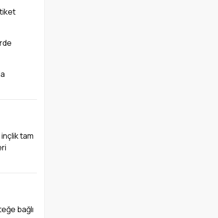
tiket
erde
la
inçlik tam
ri
teğe bağlı