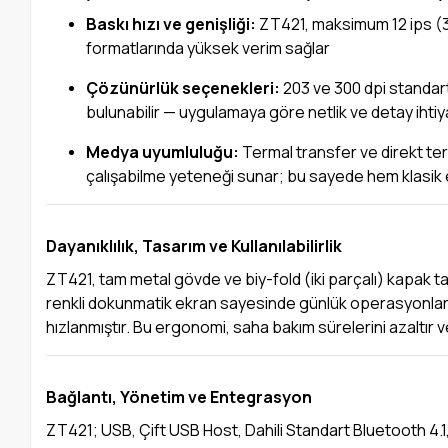
Baskı hızı ve genişliği:
ZT421, maksimum 12 ips (30
formatlarında yüksek verim sağlar
Çözünürlük seçenekleri:
203 ve 300 dpi standart
bulunabilir — uygulamaya göre netlik ve detay ihtiy
Medya uyumluluğu:
Termal transfer ve direkt term
çalışabilme yeteneği sunar; bu sayede hem klasik 
Dayanıklılık, Tasarım ve Kullanılabilirlik
ZT421, tam metal gövde ve biy-fold (iki parçalı) kapak ta
renkli dokunmatik ekran sayesinde günlük operasyonlar içi
hızlanmıştır. Bu ergonomi, saha bakım sürelerini azaltır ve
Bağlantı, Yönetim ve Entegrasyon
ZT421; USB, Çift USB Host, Dahili Standart Bluetooth 4.