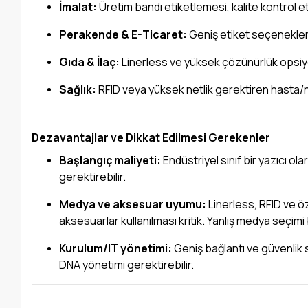
İmalat:
Üretim bandı etiketlemesi, kalite kontrol et
Perakende & E-Ticaret:
Geniş etiket seçenekleri
Gıda & İlaç:
Linerless ve yüksek çözünürlük opsiyo
Sağlık:
RFID veya yüksek netlik gerektiren hasta
Dezavantajlar ve Dikkat Edilmesi Gerekenler
Başlangıç maliyeti:
Endüstriyel sınıf bir yazıcı o
gerektirebilir.
Medya ve aksesuar uyumu:
Linerless, RFID ve ö
aksesuarlar kullanılması kritik. Yanlış medya seçim
Kurulum/IT yönetimi:
Geniş bağlantı ve güvenlik 
DNA yönetimi gerektirebilir.