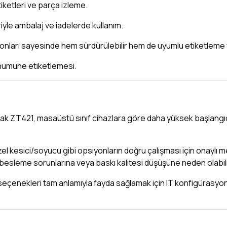
iketleri ve parça izleme.
yle ambalaj ve iadelerde kullanım.
nları sayesinde hem sürdürülebilir hem de uyumlu etiketleme ya
/numune etiketlemesi.
larak ZT421, masaüstü sınıf cihazlara göre daha yüksek başlangı
zel kesici/soyucu gibi opsiyonların doğru çalışması için onaylı 
i besleme sorunlarına veya baskı kalitesi düşüşüne neden olabili
seçenekleri tam anlamıyla fayda sağlamak için IT konfigürasyon