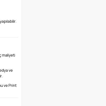
pılabilir.
ç maliyeti
medya ve
r.
u ve Print