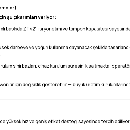
emeler)
in şu çıkarımları veriyor:
mli baskıda ZT421, ısı yönetimi ve tampon kapasitesi sayesinde
ksek darbeye ve yoğun kullanıma dayanacak şekilde tasarlandığ
.
ulum sihirbazları, cihaz kurulum süresini kısaltmakta; operatör
rasyonlar için değişiklik gösterebilir — büyük üretim kurulumların
ede yüksek hız ve geniş etiket desteği sayesinde tercih ediliyor