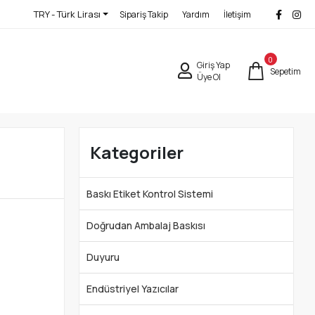
TRY - Türk Lirası
Sipariş Takip
Yardım
İletişim
0
Giriş Yap
Sepetim
Üye Ol
Kategoriler
Baskı Etiket Kontrol Sistemi
Doğrudan Ambalaj Baskısı
Duyuru
Endüstriyel Yazıcılar