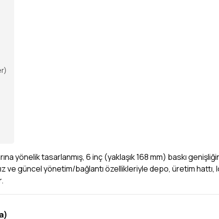
er)
rına yönelik tasarlanmış, 6 inç (yaklaşık 168 mm) baskı genişliğ
hız ve güncel yönetim/bağlantı özellikleriyle depo, üretim hattı, l
r.
a)