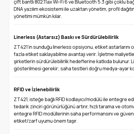
çift bantlı 802.11ax Wi-Fi 6 ve Bluetooth 5.3 gibi çoklu b
DNA yazılım ekosistemi ile uzaktan yönetim, profil dağıtım
yönetimi mümkün kılar.
Linerless (Astarsız) Baskı ve Sürdürülebilirlik
ZT421’in sunduğu linerless opsiyonu, etiket astarlarını o
fazla etiket saklayabilme avantajı verir. İşletme maliyet
şirketlerin sürdürülebilirlik hedeflerine katkıda bulunu
gösterilmesi gerekir; saha testleri doğru medya-ayar k
RFID ve İzlenebilirlik
ZT421, isteğe bağlı RFID kodlayıcı/modülü ile entegre edi
tedarik zinciri görünürlüğünü artırır, hızlı tarama ve otom
entegre RFID modüllerinin saha performansını ve güveni
etiket/zarf uyumu önem taşır.