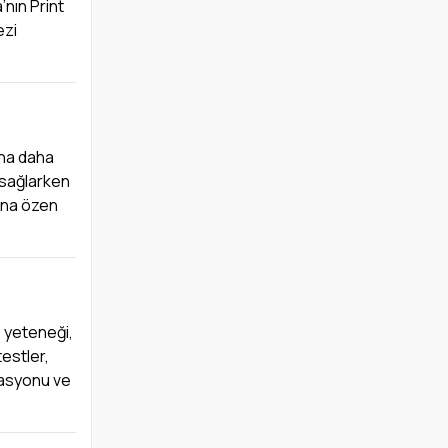
’nın Print
ezi
ına daha
 sağlarken
mına özen
D yeteneği,
testler,
rasyonu ve