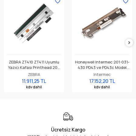
ZEBRA ZT410 ZT411 Uyumlu
Honeywell Intermec 201-031-
Yazıcı Kafası Printhead 203
430 PD43 ve PD43c Model
Dpi Parça No: P1058930-009
Barkod Etiket Yazıcı 203 Dpi
ZEBRA
Intermec
Termal Baskı Kafası
11.911,25 TL
17.152,20 TL
kdv dahil
kdv dahil
Ücretsiz Kargo