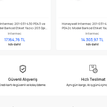
 Intermec 201-031-430 PD43 ve
Honeywell Intermec 201-031-4
l Barkod Etiket Yazıcı 203 Dpi
PD42c Model Barkod Etiket Yaz
Termal Baskı Kafası
Termal Baskı Kafası
Intermec
Intermec
17.164,76 TL
14.303,97 TL
kdv dahil
kdv dahil
Güvenli Alışveriş
Hızlı Teslimat
Kredi kartı ile güvenli ve kolay ödeme.
Aynı gün kargo, iki iş günü içind