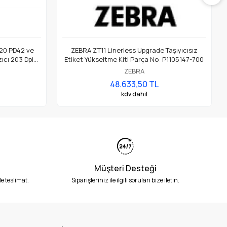
20 PD42 ve
ZEBRA ZT11 Linerless Upgrade Taşıyıcısız
ıcı 203 Dpi
Etiket Yükseltme Kiti Parça No: P1105147-700
ZEBRA
48.633,50 TL
kdv dahil
Müşteri Desteği
e teslimat.
Siparişleriniz ile ilgili soruları bize iletin.