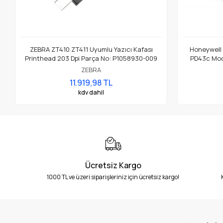
ZEBRA ZT410 ZT411 Uyumlu Yazıcı Kafası
Honeywell
Printhead 203 Dpi Parça No: P1058930-009
PD43c Mode
ZEBRA
11.919,98 TL
kdv dahil
Ücretsiz Kargo
1000 TL ve üzeri siparişleriniz için ücretsiz kargo!