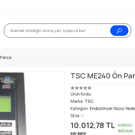
k Parça
TSC ME240 Ön Pane
Ürün Kodu:
Marka:
TSC
Kategori:
Endüstriyel Yazıcı Yed
Stok:
1
10.012,78 TL
KARGO
BEDAVA
kdv dahil