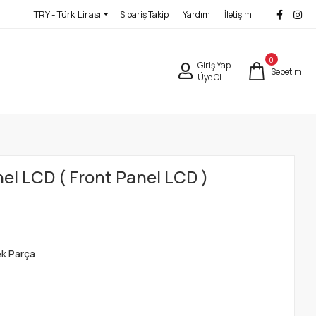
TRY - Türk Lirası
Sipariş Takip
Yardım
İletişim
0
Giriş Yap
Sepetim
Üye Ol
l LCD ( Front Panel LCD )
ek Parça