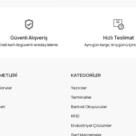
Güvenli Alışveriş
Hızlı Teslimat
Kredi kartı ile güvenli ve kolay ödeme.
Aynı gün kargo, iki iş günü içind
METLERİ
KATEGORİLER
Sorular
Yazıcılar
Terminaller
eri
Barkod Okuyucular
RFID
Endüstriyel Çözümler
Sarf Malzemeler