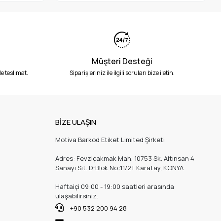
Müşteri Desteği
e teslimat.
Siparişleriniz ile ilgili soruları bize iletin.
BİZE ULAŞIN
Motiva Barkod Etiket Limited Şirketi
Adres: Fevziçakmak Mah. 10753 Sk. Altınsan 4
Sanayi Sit. D-Blok No:11/2T Karatay, KONYA
Haftaiçi 09:00 - 19:00 saatleri arasında
ulaşabilirsiniz.
+90 532 200 94 28