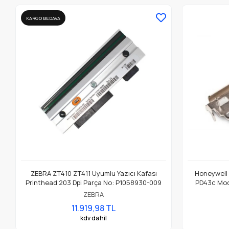
KARGO BEDAVA
ZEBRA ZT410 ZT411 Uyumlu Yazıcı Kafası
Honeywell
Printhead 203 Dpi Parça No: P1058930-009
PD43c Mode
ZEBRA
11.919,98 TL
kdv dahil