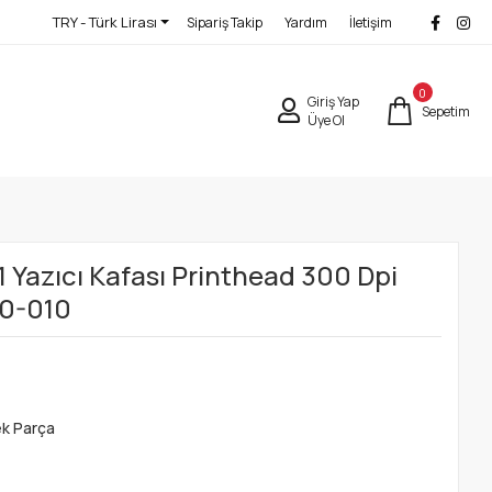
TRY - Türk Lirası
Sipariş Takip
Yardım
İletişim
0
Giriş Yap
Sepetim
Üye Ol
Yazıcı Kafası Printhead 300 Dpi
30-010
ek Parça