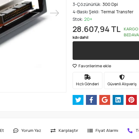
3-Çözünürlük:
300 Dpi
4-Baskı Şekli:
Termal Transfer
Stok:
20+
28.607,94 TL
KARGO
BEDAVA
kdv dahil
Favorilerime ekle
Hızlı Gönderi
Güvenli Alışveriş
Et
Yorum Yaz
Karşılaştır
Fiyat Alarmı
T