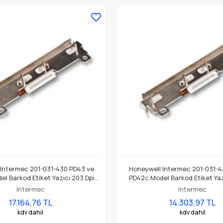
 Intermec 201-031-430 PD43 ve
Honeywell Intermec 201-031-4
l Barkod Etiket Yazıcı 203 Dpi
PD42c Model Barkod Etiket Yaz
Termal Baskı Kafası
Termal Baskı Kafası
Intermec
Intermec
17.164,76 TL
14.303,97 TL
kdv dahil
kdv dahil