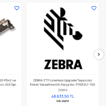
20 PD42 ve
ZEBRA ZT11 Linerless Upgrade Taşıyıcısız
ıcı 203 Dpi
Etiket Yükseltme Kiti Parça No: P1105147-700
ZEBRA
48.633,50 TL
kdv dahil