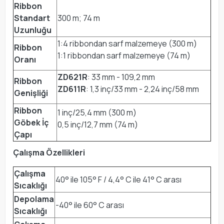
Ribbon
Standart
300 m; 74 m
Uzunluğu
1:4 ribbondan sarf malzemeye (300 m)
Ribbon
1:1 ribbondan sarf malzemeye (74 m)
Oranı
ZD621R
: 33 mm - 109,2 mm
Ribbon
ZD611R
: 1,3 inç/33 mm - 2,24 inç/58 mm
Genişliği
Ribbon
1 inç/25,4 mm (300 m)
Göbek İç
0,5 inç/12,7 mm (74 m)
Çapı
Çalışma Özellikleri
Çalışma
40° ile 105° F / 4,4° C ile 41° C arası
Sıcaklığı
Depolama
-40° ile 60° C arası
Sıcaklığı