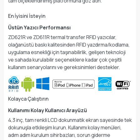
tam ölçeklendirilmiş platformuna göz atın.
En İyisini İsteyin
Üstün Yazıcı Performansı
ZD621R ve ZD611R termal transfer RFID yazıcılar,
olağanüstü baskı kalitesinden RFID yazdırma/kodlama,
uygulama esnekliği için taşınabilirlik, gelişen teknoloji
ve sahada kurulabilir seçeneklere kadar çok çeşitli
kullanım senaryolarını ve gereksinimleri destekler.
Kolayca Çalıştırın
Kullanımı Kolay Kullanıcı Arayüzü
4,3 inç, tam renkli LCD dokunmatik ekran sayesinde tek
dokunuşla etkileşim kurun. Kullanımı kolay menüleri,
adım adım kurulum sihirbazları, sorun giderme