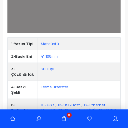
1-Yazıcı Tipi
Masaüstü
2-Baskı Eni
4" 108mm
3-
300 Dpi
Çözünürlük
4-Baskı
Termal Transfer
Şekli
6-
01- USB
,
02- USB Host
,
03- Ethernet
Bağlantılar
Megabit
,
05- Bluetooth 4.1 (LE)
,
16- Wi-Fi 6
0
(802.11ax)
,
23- Seri (RS232)