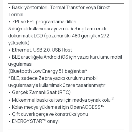
• Baskı yöntemleri: Termal Transfer veya Direkt
Termal
• ZPL ve EPL programlama dilleri
3 düğmeli kullanıcı arayüzü ile 4,3 inç tam renkli
dokunmatik LCD (çözünürlük: 480 genişlik x 272
yükseklik)
• Ethernet, USB 2.0, USB Host
• BLE aracılığıyla Android iOS için yazıcı kurulumu mobil
uygulaması
(Bluetooth Low Energy 5) bağlantısı*
* BLE, sadece Zebra yazıcı kurulumu mobil
uygulamasıyla kullanılmak üzere tasarlanmıştır
• Gerçek Zamanlı Saat (RTC)
2
• Mükemmel baskı kalitesi için medya oynak kolu
• Kolay medya yüklemesi için OpenACCESS™
• Çift duvarlı çerçeve konstrüksiyonu
• ENERGY STAR™ onaylı