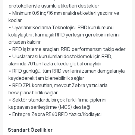
protokolleriyle uyumlu etiketleri destekler
• Minimum 0,6 inç/16 mm aralıklı etiketleri yazdırır ve
kodlar
• Uyarlanır Kodlama Teknolojisi, RFID kurulumunu
kolaylaştırır, karmaşık RFID yerleşim gereksinimlerini
ortadan kaldırır
• RFID iş izleme araçları, RFID performansını takip eder
• Uluslararası kurulumları desteklemek için RFID,
alanında 70'ten fazla ülkede global onaylıdır
• RFID günlüğü, tüm RFID verilerini zaman damgalarıyla
kaydederek tam izlenebilirlik sağlar
• RFID ZPL komutları, mevcut Zebra yazıcılarla
hesaplanabilirlik sağlar
• Sektör standardı, birçok farklı firma çiplerini
kapsayan serileştirme (MCS) desteği
• Entegre Zebra RE40 RFID Yazıcı/Kodlayıcı
Standart Özellikler