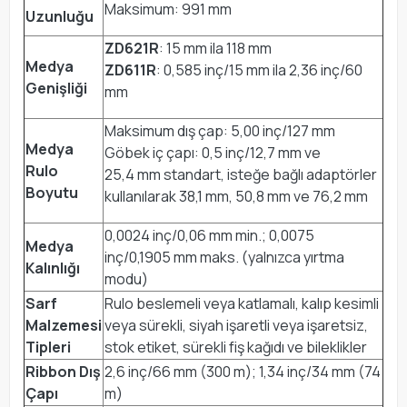
Maksimum: 991 mm
Uzunluğu
ZD621R
: 15 mm ila 118 mm
Medya
ZD611R
: 0,585 inç/15 mm ila 2,36 inç/60
Genişliği
mm
Maksimum dış çap: 5,00 inç/127 mm
Medya
Göbek iç çapı: 0,5 inç/12,7 mm ve
Rulo
25,4 mm standart, isteğe bağlı adaptörler
Boyutu
kullanılarak 38,1 mm, 50,8 mm ve 76,2 mm
0,0024 inç/0,06 mm min.; 0,0075
Medya
inç/0,1905 mm maks. (yalnızca yırtma
Kalınlığı
modu)
Sarf
Rulo beslemeli veya katlamalı, kalıp kesimli
Malzemesi
veya sürekli, siyah işaretli veya işaretsiz,
Tipleri
stok etiket, sürekli fiş kağıdı ve bileklikler
Ribbon Dış
2,6 inç/66 mm (300 m); 1,34 inç/34 mm (74
Çapı
m)