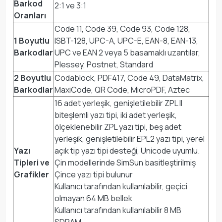
Barkod
2:1 ve 3:1
Oranları
Code 11, Code 39, Code 93, Code 128,
1 Boyutlu
ISBT-128, UPC-A, UPC-E, EAN-8, EAN-13,
Barkodlar
UPC ve EAN 2 veya 5 basamaklı uzantılar,
Plessey, Postnet, Standard
2 Boyutlu
Codablock, PDF417, Code 49, DataMatrix,
Barkodlar
MaxiCode, QR Code, MicroPDF, Aztec
16 adet yerleşik, genişletilebilir ZPL II
biteşlemli yazı tipi, iki adet yerleşik,
ölçeklenebilir ZPL yazı tipi, beş adet
yerleşik, genişletilebilir EPL2 yazı tipi, yerel
Yazı
açık tip yazı tipi desteği, Unicode uyumlu.
Tipleri ve
Çin modellerinde SimSun basitleştirilmiş
Grafikler
Çince yazı tipi bulunur
Kullanıcı tarafından kullanılabilir, geçici
olmayan 64 MB bellek
Kullanıcı tarafından kullanılabilir 8 MB