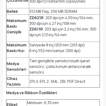
Çözünürlük
300 dpi/12 nokta/mm (opsiyonel)
Bellek
512 MB Flaş; 256 MB SDRAM
ZD621R
: 203 dpi için 4,09 inç/104 mm;
Maksimum
300 dpi için 4,27 inç/108 mm
Baskı
ZD611R
: 203 dpi için 2,2 inç/56 mm; 300
Genişlik
dpi için 2,13 inç/54 mm
Maksimum
Saniyede 8 inç/203 mm (203 dpi)
Baskı Hızı
6 inç/152 mm/saniye (300 dpi)
Tam genişlikte yansıtıcı/siyah işaret
Medya
sensörü; çoklu konum aktarıcı/aralık
Sensörleri
sensörü
Cihaz
ZPL II; EPL 2; XML; ZBI; PDF Direct
Yazılımı
Medya ve Ribbon Özellikleri
Minimum: 6,35 mm
Etiket