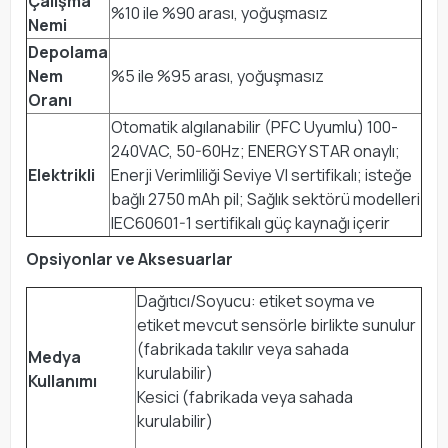
Çalışma
%10 ile %90 arası, yoğuşmasız
Nemi
Depolama
Nem
%5 ile %95 arası, yoğuşmasız
Oranı
Otomatik algılanabilir (PFC Uyumlu) 100-
240VAC, 50-60Hz; ENERGY STAR onaylı;
Elektrikli
Enerji Verimliliği Seviye VI sertifikalı; isteğe
bağlı 2750 mAh pil; Sağlık sektörü modelleri
IEC60601-1 sertifikalı güç kaynağı içerir
Opsiyonlar ve Aksesuarlar
Dağıtıcı/Soyucu: etiket soyma ve
etiket mevcut sensörle birlikte sunulur
(fabrikada takılır veya sahada
Medya
kurulabilir)
Kullanımı
Kesici (fabrikada veya sahada
kurulabilir)