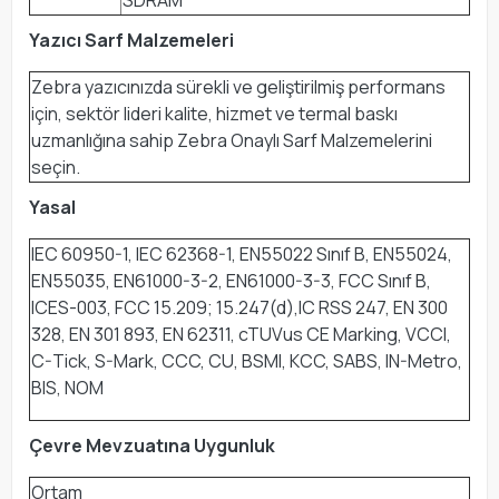
SDRAM
Yazıcı Sarf Malzemeleri
Zebra yazıcınızda sürekli ve geliştirilmiş performans
için, sektör lideri kalite, hizmet ve termal baskı
uzmanlığına sahip Zebra Onaylı Sarf Malzemelerini
seçin.
Yasal
IEC 60950-1, IEC 62368-1, EN55022 Sınıf B, EN55024,
EN55035, EN61000-3-2, EN61000-3-3, FCC Sınıf B,
ICES-003, FCC 15.209; 15.247(d),IC RSS 247, EN 300
328, EN 301 893, EN 62311, cTUVus CE Marking, VCCI,
C-Tick, S-Mark, CCC, CU, BSMI, KCC, SABS, IN-Metro,
BIS, NOM
Çevre Mevzuatına Uygunluk
Ortam