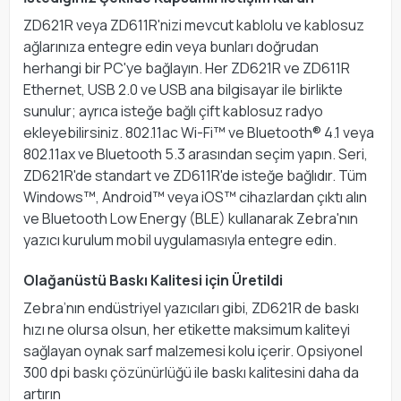
ZD621R veya ZD611R'nizi mevcut kablolu ve kablosuz
ağlarınıza entegre edin veya bunları doğrudan
herhangi bir PC'ye bağlayın. Her ZD621R ve ZD611R
Ethernet, USB 2.0 ve USB ana bilgisayar ile birlikte
sunulur; ayrıca isteğe bağlı çift kablosuz radyo
ekleyebilirsiniz. 802.11ac Wi-Fi™ ve Bluetooth® 4.1 veya
802.11ax ve Bluetooth 5.3 arasından seçim yapın. Seri,
ZD621R'de standart ve ZD611R'de isteğe bağlıdır. Tüm
Windows™, Android™ veya iOS™ cihazlardan çıktı alın
ve Bluetooth Low Energy (BLE) kullanarak Zebra'nın
yazıcı kurulum mobil uygulamasıyla entegre edin.
Olağanüstü Baskı Kalitesi için Üretildi
Zebra’nın endüstriyel yazıcıları gibi, ZD621R de baskı
hızı ne olursa olsun, her etikette maksimum kaliteyi
sağlayan oynak sarf malzemesi kolu içerir. Opsiyonel
300 dpi baskı çözünürlüğü ile baskı kalitesini daha da
artırın