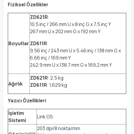
Fiziksel Özellikler
ZD621R
:
10,5 inç / 266 mm U x 8 inç G x 7,5 inç Y
267 mm U x 202 mm G x 192 mm Y
Boyutlar
ZD611R
:
9,56 inç / 243 mm U x 5,46 inç / 138 mm G x
6,66 inç / 169 mm Y
242,9 mm U x 138,7 mm G x 169,2 mm Y
ZD621R
: 2,5 kg
Ağırlık
ZD611R
: 1,629 kg
Yazıcı Özellikleri
İşletim
Link OS
Sistemi
203 dpi/8 nokta/mm