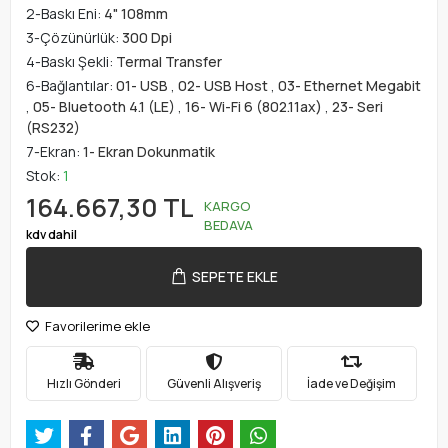
2-Baskı Eni:
4" 108mm
3-Çözünürlük:
300 Dpi
4-Baskı Şekli:
Termal Transfer
6-Bağlantılar:
01- USB
,
02- USB Host
,
03- Ethernet Megabit
,
05- Bluetooth 4.1 (LE)
,
16- Wi-Fi 6 (802.11ax)
,
23- Seri
(RS232)
7-Ekran:
1- Ekran Dokunmatik
Stok:
1
164.667,30 TL
KARGO
BEDAVA
kdv dahil
SEPETE EKLE
Favorilerime ekle
Hızlı Gönderi
Güvenli Alışveriş
İade ve Değişim