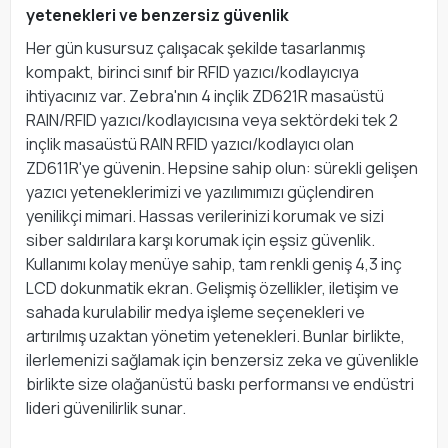
yetenekleri ve benzersiz güvenlik
Her gün kusursuz çalışacak şekilde tasarlanmış
kompakt, birinci sınıf bir RFID yazıcı/kodlayıcıya
ihtiyacınız var. Zebra'nın 4 inçlik ZD621R masaüstü
RAIN/RFID yazıcı/kodlayıcısına veya sektördeki tek 2
inçlik masaüstü RAIN RFID yazıcı/kodlayıcı olan
ZD611R'ye güvenin. Hepsine sahip olun: sürekli gelişen
yazıcı yeteneklerimizi ve yazılımımızı güçlendiren
yenilikçi mimari. Hassas verilerinizi korumak ve sizi
siber saldırılara karşı korumak için eşsiz güvenlik.
Kullanımı kolay menüye sahip, tam renkli geniş 4,3 inç
LCD dokunmatik ekran. Gelişmiş özellikler, iletişim ve
sahada kurulabilir medya işleme seçenekleri ve
artırılmış uzaktan yönetim yetenekleri. Bunlar birlikte,
ilerlemenizi sağlamak için benzersiz zeka ve güvenlikle
birlikte size olağanüstü baskı performansı ve endüstri
lideri güvenilirlik sunar.