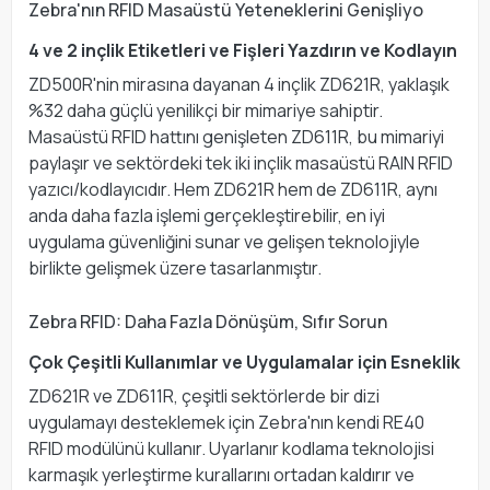
Zebra'nın RFID Masaüstü Yeteneklerini Genişliyo
4 ve 2 inçlik Etiketleri ve Fişleri Yazdırın ve Kodlayın
ZD500R'nin mirasına dayanan 4 inçlik ZD621R, yaklaşık
%32 daha güçlü yenilikçi bir mimariye sahiptir.
Masaüstü RFID hattını genişleten ZD611R, bu mimariyi
paylaşır ve sektördeki tek iki inçlik masaüstü RAIN RFID
yazıcı/kodlayıcıdır. Hem ZD621R hem de ZD611R, aynı
anda daha fazla işlemi gerçekleştirebilir, en iyi
uygulama güvenliğini sunar ve gelişen teknolojiyle
birlikte gelişmek üzere tasarlanmıştır.
Zebra RFID: Daha Fazla Dönüşüm, Sıfır Sorun
Çok Çeşitli Kullanımlar ve Uygulamalar için Esneklik
ZD621R ve ZD611R, çeşitli sektörlerde bir dizi
uygulamayı desteklemek için Zebra'nın kendi RE40
RFID modülünü kullanır. Uyarlanır kodlama teknolojisi
karmaşık yerleştirme kurallarını ortadan kaldırır ve