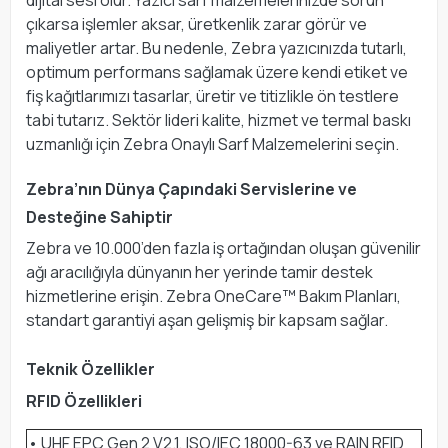
dijital sesi olur. Yazıcı sarf malzemelerinizde sorun
çıkarsa işlemler aksar, üretkenlik zarar görür ve
maliyetler artar. Bu nedenle, Zebra yazıcınızda tutarlı,
optimum performans sağlamak üzere kendi etiket ve
fiş kağıtlarımızı tasarlar, üretir ve titizlikle ön testlere
tabi tutarız. Sektör lideri kalite, hizmet ve termal baskı
uzmanlığı için Zebra Onaylı Sarf Malzemelerini seçin.
Zebra’nın Dünya Çapındaki Servislerine ve
Desteğine Sahiptir
Zebra ve 10.000’den fazla iş ortağından oluşan güvenilir
ağı aracılığıyla dünyanın her yerinde tamir destek
hizmetlerine erişin. Zebra OneCare™ Bakım Planları,
standart garantiyi aşan gelişmiş bir kapsam sağlar.
Teknik Özellikler
RFID Özellikleri
• UHF EPC Gen 2 V2.1, ISO/IEC 18000-63 ve RAIN RFID