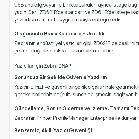
USB ana bilgisayar ile birlikte sunulur; ayrıca isteğe ba
yapın. Seri, ZD621R'de standart ve ZD611R'de isteğe ba
yazıcı kurulum mobil uygulamasıyla entegre edin.
Olağanüstü Baskı Kalitesi için Üretildi
Zebra’nın endüstriyel yazıcıları gibi, ZD621R de baskı hı
çözünürlüğü ile baskı kalitesini daha da artırın
Yazıcılar için Zebra DNA™
Sorunsuz Bir Şekilde Güvenle Yazdırın
Yazıcınızı hızlı ve güvenli bir şekilde çalışır hale getir
gereksinimleriniz doğrultusunda gelişmesini sağlayan bir 
Güncelleme, Sorun Giderme ve İzleme: Tamamı Tek
Zebra'nın Printer Profile Manager Enterprise ile dünyanı
Benzersiz, Akıllı Yazıcı Güvenliği