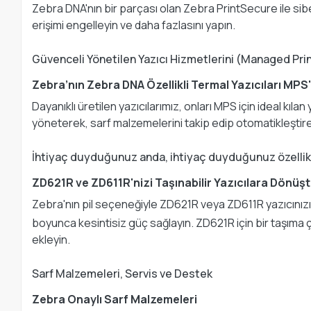
Zebra DNA'nın bir parçası olan Zebra PrintSecure ile siber s
erişimi engelleyin ve daha fazlasını yapın.
Güvenceli Yönetilen Yazıcı Hizmetlerini (Managed Pri
Zebra’nın Zebra DNA Özellikli Termal Yazıcıları MPS'y
Dayanıklı üretilen yazıcılarımız, onları MPS için ideal kıl
yöneterek, sarf malzemelerini takip edip otomatikleştirer
İhtiyaç duyduğunuz anda, ihtiyaç duyduğunuz özellik
ZD621R ve ZD611R'nizi Taşınabilir Yazıcılara Dönüş
Zebra'nın pil seçeneğiyle ZD621R veya ZD611R yazıcınızı ko
boyunca kesintisiz güç sağlayın. ZD621R için bir taşıma 
ekleyin.
Sarf Malzemeleri, Servis ve Destek
Zebra Onaylı Sarf Malzemeleri