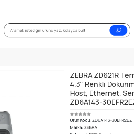
ZEBRA ZD621R Terma
4.3" Renkli Dokunm
Host, Ethernet, Ser
ZD6A143-30EFR2E
Ürün Kodu:
ZD6A143-30EFR2EZ
Marka:
ZEBRA