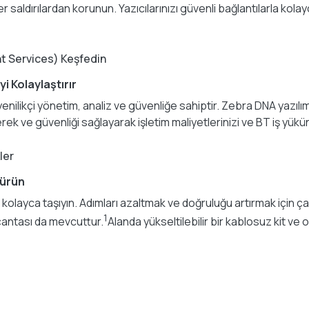
aldırılardan korunun. Yazıcılarınızı güvenli bağlantılarla kolayca
nt Services) Keşfedin
i Kolaylaştırır
an yenilikçi yönetim, analiz ve güvenliğe sahiptir. Zebra DNA yazıl
ek ve güvenliği sağlayarak işletim maliyetlerinizi ve BT iş yükün
ler
türün
layca taşıyın. Adımları azaltmak ve doğruluğu artırmak için çalış
1
çantası da mevcuttur.
Alanda yükseltilebilir bir kablosuz kit ve 