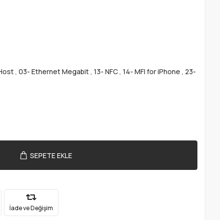
Host
,
03- Ethernet Megabit
,
13- NFC
,
14- MFI for iPhone
,
23-
SEPETE EKLE
İade ve Değişim