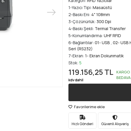
Kategori:
RFID Yazıcılar
1-Yazıcı Tipi:
Masaüstü
2-Baskı Eni:
4" 108mm
3-Çözünürlük:
300 Dpi
4-Baskı Şekli:
Termal Transfer
5-Konumlandırma:
UHF RFID
6-Bağlantılar:
01- USB
,
02- USB 
Seri (RS232)
7-Ekran:
1- Ekran Dokunmatik
Stok:
5
119.156,25 TL
KARGO
BEDAVA
kdv dahil
Favorilerime ekle
Hızlı Gönderi
Güvenli Alışveriş