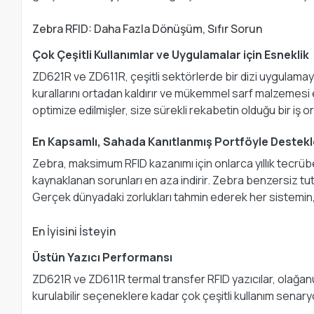
Zebra RFID: Daha Fazla Dönüşüm, Sıfır Sorun
Çok Çeşitli Kullanımlar ve Uygulamalar için Esneklik
ZD621R ve ZD611R, çeşitli sektörlerde bir dizi uygulamay
kurallarını ortadan kaldırır ve mükemmel sarf malzemesi esn
optimize edilmişler, size sürekli rekabetin olduğu bir iş o
En Kapsamlı, Sahada Kanıtlanmış Portföyle Destek
Zebra, maksimum RFID kazanımı için onlarca yıllık tecrübey
kaynaklanan sorunları en aza indirir. Zebra benzersiz tut
Gerçek dünyadaki zorlukları tahmin ederek her sistemin, c
En İyisini İsteyin
Üstün Yazıcı Performansı
ZD621R ve ZD611R termal transfer RFID yazıcılar, olağanü
kurulabilir seçeneklere kadar çok çeşitli kullanım senary