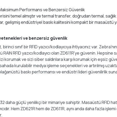
kler, Maksimum Performans ve Benzersiz Güvenlik
isini temel almıştır ve termal transfer, doğrudan termal, sağlık
r, gelişmiş endüstriyel baskı kalitesini kompakt bir masaüstü y
 yetenekleri ve benzersiz güvenlik
irinci sınıf bir RFID yazıcı/kodlayıcıya ihtiyacınız var. Zebra'
ü RAIN RFID yazıcı/kodlayıcı olan ZD611R'ye güvenin. Hepsine sa
izi korumak ve sizi siber saldırılara karşı korumak için eşsiz güv
 sahada kurulabilir medya işleme seçenekleri ve artırılmış uzakta
olağanüstü baskı performansı ve endüstri lideri güvenilirlik suna
2 daha güçlü yenilikçi bir mimariye sahiptir. Masaüstü RFID hatt
yıcıdır. Hem ZD621R hem de ZD611R, aynı anda daha fazla işlemi g
r.