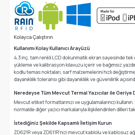
Kolayca Çalıştırın
Kullanımı Kolay Kullanıcı Arayüzü
4,3 inç, tam renkli LCD dokunmatik ekran sayesinde tek 
yükleme ve kalibrasyon kılavuzu içerir ve bağımsız yazdır
kodlu temas noktaları, sarf malzemelerini hızlı değiştirme
dayanıklılık toleransı gibi dayanıklılık ve güvenilirlik açısı
Neredeyse Tüm Mevcut Termal Yazıcılar ile Geriye
Mevcut etiket formatlarınızı ve uygulamalarınızı kullanın
normalde diğer yazıcı markalarıyla ilişkilendirilen dilleri takl
İstediğiniz Şekilde Kapsamlı İletişim Kurun
ZD621R veya ZD611R'nizi mevcut kablolu ve kablosuz ağl