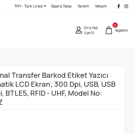
TRY - Türk Lirası
Sipariş Takip
Yardım
İletişim
0
Giriş Yap
Sepetim
Üye Ol
l Transfer Barkod Etiket Yazıcı
atik LCD Ekran; 300 Dpi, USB, USB
i, BTLE5, RFID - UHF, Model No:
Z