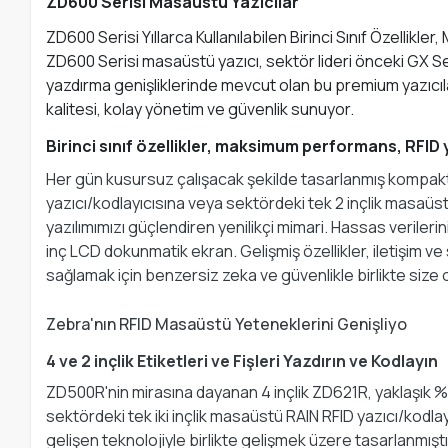
ZD600 Serisi Masaüstü Yazıcılar
ZD600 Serisi Yıllarca Kullanılabilen Birinci Sınıf Özelli
ZD600 Serisi masaüstü yazıcı, sektör lideri önceki GX Ser
yazdırma genişliklerinde mevcut olan bu premium yazıcıla
kalitesi, kolay yönetim ve güvenlik sunuyor.
Birinci sınıf özellikler, maksimum performans, RFID
Her gün kusursuz çalışacak şekilde tasarlanmış kompakt, b
yazıcı/kodlayıcısına veya sektördeki tek 2 inçlik masaüst
yazılımımızı güçlendiren yenilikçi mimari. Hassas verilerin
inç LCD dokunmatik ekran. Gelişmiş özellikler, iletişim ve
sağlamak için benzersiz zeka ve güvenlikle birlikte size 
Zebra'nın RFID Masaüstü Yeteneklerini Genişliyo
4 ve 2 inçlik Etiketleri ve Fişleri Yazdırın ve Kodlayın
ZD500R'nin mirasına dayanan 4 inçlik ZD621R, yaklaşık %3
sektördeki tek iki inçlik masaüstü RAIN RFID yazıcı/kodla
gelişen teknolojiyle birlikte gelişmek üzere tasarlanmıştı