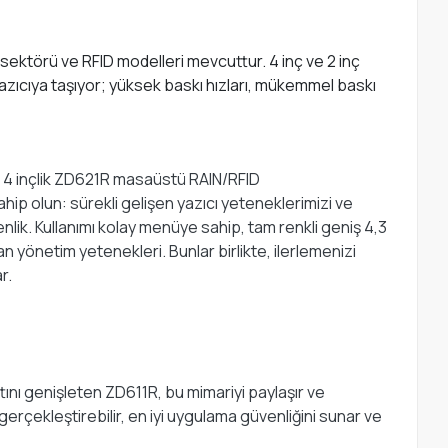
 sektörü ve RFID modelleri mevcuttur. 4 inç ve 2 inç
azıcıya taşıyor; yüksek baskı hızları, mükemmel baskı
nın 4 inçlik ZD621R masaüstü RAIN/RFID
hip olun: sürekli gelişen yazıcı yeteneklerimizi ve
enlik. Kullanımı kolay menüye sahip, tam renkli geniş 4,3
n yönetim yetenekleri. Bunlar birlikte, ilerlemenizi
r.
ını genişleten ZD611R, bu mimariyi paylaşır ve
erçekleştirebilir, en iyi uygulama güvenliğini sunar ve