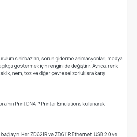
kurulum sihirbazları, sorun giderme animasyonları, medya
ıkça göstermek için rengini de değiştirir. Ayrıca, renk
caklık, nem, toz ve diğer çevresel zorluklara karşı
Zebra'nın Print DNA™ Printer Emulations kullanarak
 bağlayın. Her ZD621R ve ZD611R Ethernet, USB 2.0 ve