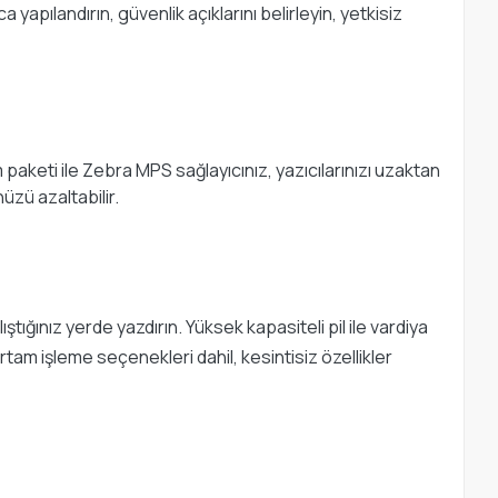
 yapılandırın, güvenlik açıklarını belirleyin, yetkisiz
ım paketi ile Zebra MPS sağlayıcınız, yazıcılarınızı uzaktan
üzü azaltabilir.
tığınız yerde yazdırın. Yüksek kapasiteli pil ile vardiya
ortam işleme seçenekleri dahil, kesintisiz özellikler