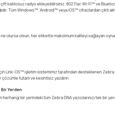
ğlı çift kablosuz radyo ekleyebilirsiniz. 802.11ac Wi-Fi™ ve Blue
ğlıdır. Tüm Windows™, Android™ veya iOS™ cihazlardan çıktı alı
zı ne olursa olsun, her etikette maksimum kaliteyi sağlayan oyna
mek için Link-OS™ işletim sistemimiz tarafından desteklenen Zebra
çözümle tutarlı ve kesintisiz yazdırın.
 Bir Yerden
n herhangi bir yerindeki tüm Zebra DNA yazıcılarınızı tek bir y