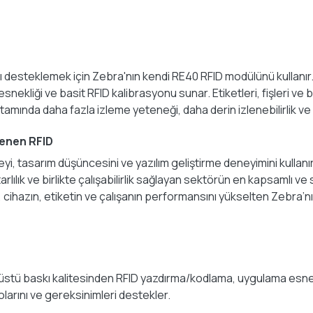
ı desteklemek için Zebra'nın kendi RE40 RFID modülünü kullanır.
ekliği ve basit RFID kalibrasyonu sunar. Etiketleri, fişleri ve bi
rtamında daha fazla izleme yeteneği, daha derin izlenebilirlik ve 
lenen RFID
i, tasarım düşüncesini ve yazılım geliştirme deneyimini kullanır
arlılık ve birlikte çalışabilirlik sağlayan sektörün en kapsamlı 
ihazın, etiketin ve çalışanın performansını yükselten Zebra’nın
stü baskı kalitesinden RFID yazdırma/kodlama, uygulama esnekliği
olarını ve gereksinimleri destekler.