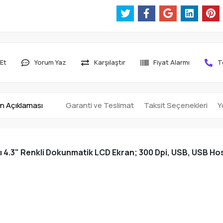
Et
Yorum Yaz
Karşılaştır
Fiyat Alarmı
T
n Açıklaması
Garanti ve Teslimat
Taksit Seçenekleri
Y
4.3" Renkli Dokunmatik LCD Ekran; 300 Dpi, USB, USB Host