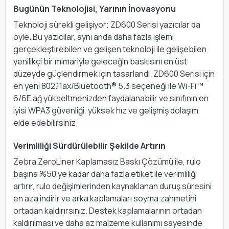
Bugünün Teknolojisi, Yarının İnovasyonu
Teknoloji sürekli gelişiyor; ZD600 Serisi yazıcılar da
öyle. Bu yazıcılar, aynı anda daha fazla işlemi
gerçekleştirebilen ve gelişen teknoloji ile gelişebilen
yenilikçi bir mimariyle geleceğin baskısını en üst
düzeyde güçlendirmek için tasarlandı. ZD600 Serisi için
en yeni 802.11ax/Bluetooth® 5.3 seçeneği ile Wi-Fi™
6/6E ağ yükseltmenizden faydalanabilir ve sınıfının en
iyisi WPA3 güvenliği, yüksek hız ve gelişmiş dolaşım
elde edebilirsiniz.
Verimliliği Sürdürülebilir Şekilde Artırın
Zebra ZeroLiner Kaplamasız Baskı Çözümü ile, rulo
başına %50'ye kadar daha fazla etiket ile verimliliği
artırır, rulo değişimlerinden kaynaklanan duruş süresini
en aza indirir ve arka kaplamaları soyma zahmetini
ortadan kaldırırsınız. Destek kaplamalarının ortadan
kaldırılması ve daha az malzeme kullanımı sayesinde