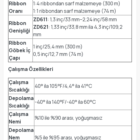
Ribbon
1:4 ribbondan sarf malzemeye (300 m)
Oranı
1:1 ribbondan sarf malzemeye (74 m)
ZD611
: 1,3 inç/33 mm–2,24 inç/58 mm
Ribbon
ZD621
: 1,33 inç/33,8 mm ila 4,3 inç/109,2
Genişliği
mm
Ribbon
1 inç/25,4 mm (300 m)
Göbek İç
0,5 inç/12,7 mm (74 m)
Çapı
Çalışma Özellikleri
Çalışma
40° ila 105°F/4,4° ila 41°C
Sıcaklığı
Depolama
-40° ila 140°F/-40° ila 60°C
Sıcaklığı
Çalışma
%10 ile %90 arası, yoğuşmasız
Nemi
Depolama
Nem
%5 ile %95 arası, yoğuşmasız