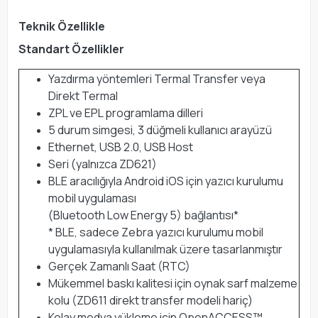
Teknik Özellikle
Standart Özellikler
Yazdırma yöntemleri Termal Transfer veya
Direkt Termal
ZPL ve EPL programlama dilleri
5 durum simgesi, 3 düğmeli kullanıcı arayüzü
Ethernet, USB 2.0, USB Host
Seri (yalnızca ZD621)
BLE aracılığıyla Android iOS için yazıcı kurulumu
mobil uygulaması
(Bluetooth Low Energy 5) bağlantısı*
* BLE, sadece Zebra yazıcı kurulumu mobil
uygulamasıyla kullanılmak üzere tasarlanmıştır
Gerçek Zamanlı Saat (RTC)
Mükemmel baskı kalitesi için oynak sarf malzeme
kolu (ZD611 direkt transfer modeli hariç)
Kolay medya yükleme için OpenACCESS™