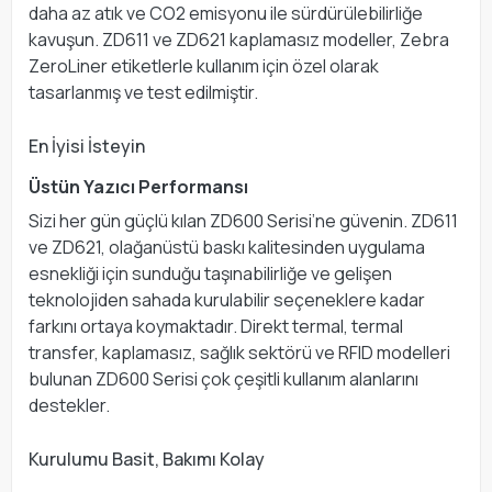
daha az atık ve CO2 emisyonu ile sürdürülebilirliğe
kavuşun. ZD611 ve ZD621 kaplamasız modeller, Zebra
ZeroLiner etiketlerle kullanım için özel olarak
tasarlanmış ve test edilmiştir.
En İyisi İsteyin
Üstün Yazıcı Performansı
Sizi her gün güçlü kılan ZD600 Serisi’ne güvenin. ZD611
ve ZD621, olağanüstü baskı kalitesinden uygulama
esnekliği için sunduğu taşınabilirliğe ve gelişen
teknolojiden sahada kurulabilir seçeneklere kadar
farkını ortaya koymaktadır. Direkt termal, termal
transfer, kaplamasız, sağlık sektörü ve RFID modelleri
bulunan ZD600 Serisi çok çeşitli kullanım alanlarını
destekler.
Kurulumu Basit, Bakımı Kolay