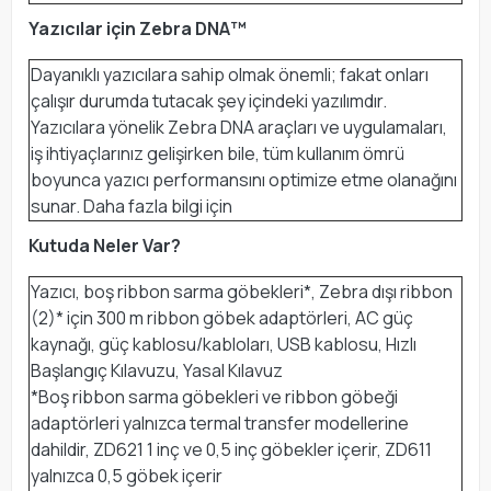
Yazıcılar için Zebra DNA™
Dayanıklı yazıcılara sahip olmak önemli; fakat onları
çalışır durumda tutacak şey içindeki yazılımdır.
Yazıcılara yönelik Zebra DNA araçları ve uygulamaları,
iş ihtiyaçlarınız gelişirken bile, tüm kullanım ömrü
boyunca yazıcı performansını optimize etme olanağını
sunar. Daha fazla bilgi için
Kutuda Neler Var?
Yazıcı, boş ribbon sarma göbekleri*, Zebra dışı ribbon
(2)* için 300 m ribbon göbek adaptörleri, AC güç
kaynağı, güç kablosu/kabloları, USB kablosu, Hızlı
Başlangıç Kılavuzu, Yasal Kılavuz
*Boş ribbon sarma göbekleri ve ribbon göbeği
adaptörleri yalnızca termal transfer modellerine
dahildir, ZD621 1 inç ve 0,5 inç göbekler içerir, ZD611
yalnızca 0,5 göbek içerir