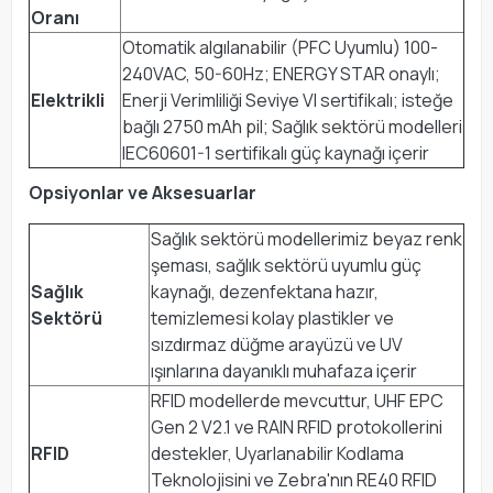
Oranı
Otomatik algılanabilir (PFC Uyumlu) 100-
240VAC, 50-60Hz; ENERGY STAR onaylı;
Elektrikli
Enerji Verimliliği Seviye VI sertifikalı; isteğe
bağlı 2750 mAh pil; Sağlık sektörü modelleri
IEC60601-1 sertifikalı güç kaynağı içerir
Opsiyonlar ve Aksesuarlar
Sağlık sektörü modellerimiz beyaz renk
şeması, sağlık sektörü uyumlu güç
Sağlık
kaynağı, dezenfektana hazır,
Sektörü
temizlemesi kolay plastikler ve
sızdırmaz düğme arayüzü ve UV
ışınlarına dayanıklı muhafaza içerir
RFID modellerde mevcuttur, UHF EPC
Gen 2 V2.1 ve RAIN RFID protokollerini
RFID
destekler, Uyarlanabilir Kodlama
Teknolojisini ve Zebra'nın RE40 RFID