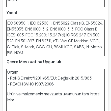
Yasal
IEC 60950-1, IEC 62368-1, EN55022 Class B, EN55024,
EN55035, EN61000-3-2, EN61000-3-3, FCC Class B,
ICES-003, FCC 15.209; 15.247(d),IC RSS 247, EN 300
328, EN 301 893, EN 62311, cTUVus CE Marking, VCCI,
C-Tick, S-Mark, CCC, CU, BSMI, KCC, SABS, IN-Metro,
BIS, NOM
Çevre Mevzuatına Uygunluk
Ortam
• RoHS Direktifi 2011/65/EU; Değişiklik 2015/863
• REACH SVHC 1907/2006
Ürün ve malzemenin mevzuata uyumunun tam listesi
için: