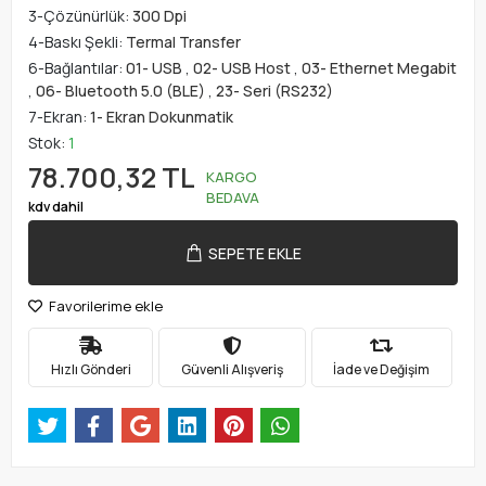
3-Çözünürlük:
300 Dpi
4-Baskı Şekli:
Termal Transfer
6-Bağlantılar:
01- USB
,
02- USB Host
,
03- Ethernet Megabit
,
06- Bluetooth 5.0 (BLE)
,
23- Seri (RS232)
7-Ekran:
1- Ekran Dokunmatik
Stok:
1
78.700,32 TL
KARGO
BEDAVA
kdv dahil
SEPETE EKLE
Favorilerime ekle
Hızlı Gönderi
Güvenli Alışveriş
İade ve Değişim