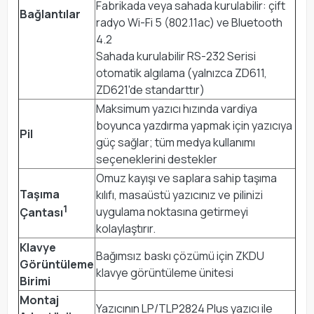
Fabrikada veya sahada kurulabilir: çift
Bağlantılar
radyo Wi-Fi 5 (802.11ac) ve Bluetooth
4.2
Sahada kurulabilir RS-232 Serisi
otomatik algılama (yalnızca ZD611,
ZD621'de standarttır)
Maksimum yazıcı hızında vardiya
boyunca yazdırma yapmak için yazıcıya
Pil
güç sağlar; tüm medya kullanımı
seçeneklerini destekler
Omuz kayışı ve saplara sahip taşıma
Taşıma
kılıfı, masaüstü yazıcınız ve pilinizi
1
uygulama noktasına getirmeyi
Çantası
kolaylaştırır.
Klavye
Bağımsız baskı çözümü için ZKDU
Görüntüleme
klavye görüntüleme ünitesi
Birimi
Montaj
Yazıcının LP/TLP2824 Plus yazıcı ile