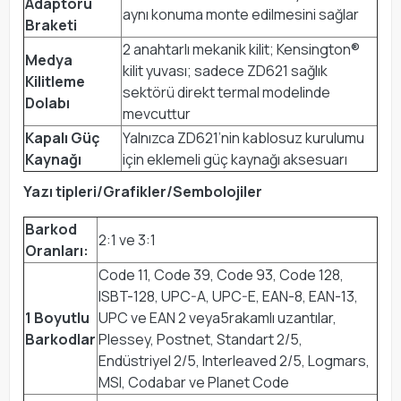
Adaptörü
aynı konuma monte edilmesini sağlar
Braketi
2 anahtarlı mekanik kilit; Kensington®
Medya
kilit yuvası; sadece ZD621 sağlık
Kilitleme
sektörü direkt termal modelinde
Dolabı
mevcuttur
Kapalı Güç
Yalnızca ZD621’nin kablosuz kurulumu
Kaynağı
için eklemeli güç kaynağı aksesuarı
Yazı tipleri/Grafikler/Sembolojiler
Barkod
2:1 ve 3:1
Oranları:
Code 11, Code 39, Code 93, Code 128,
ISBT-128, UPC-A, UPC-E, EAN-8, EAN-13,
1 Boyutlu
UPC ve EAN 2 veya5rakamlı uzantılar,
Barkodlar
Plessey, Postnet, Standart 2/5,
Endüstriyel 2/5, Interleaved 2/5, Logmars,
MSI, Codabar ve Planet Code