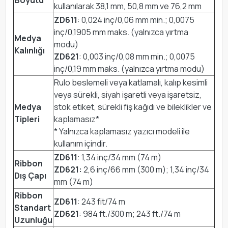
kullanılarak 38,1 mm, 50,8 mm ve 76,2 mm
ZD611
: 0,024 inç/0,06 mm min.; 0,0075
inç/0,1905 mm maks. (yalnızca yırtma
Medya
modu)
Kalınlığı
ZD621
: 0,003 inç/0,08 mm min.; 0,0075
inç/0,19 mm maks. (yalnızca yırtma modu)
Rulo beslemeli veya katlamalı, kalıp kesimli
veya sürekli, siyah işaretli veya işaretsiz,
Medya
stok etiket, sürekli fiş kağıdı ve bileklikler ve
Tipleri
kaplamasız*
* Yalnızca kaplamasız yazıcı modeli ile
kullanım içindir.
ZD611
: 1,34 inç/34 mm (74 m)
Ribbon
ZD621:
2,6 inç/66 mm (300 m); 1,34 inç/34
Dış Çapı
mm (74 m)
Ribbon
ZD611
: 243 fit/74 m
Standart
ZD621
: 984 ft./300 m; 243 ft./74 m
Uzunluğu