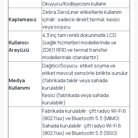
Okuyucu/Kodlayıcısını kullanır
Zebra ZeroLiner etiketlerle kullanım
Kaplamasız
içindir; sadece direkt termal; kesici
veya soyucu
4,3 inç tam renkli dokunmatik LCD
Kullanıcı
(sağlık hizmetleri modellerinde ve
Arayüzü
ZD611 RFID ve termal transfer
modellerinde standarttır)
Dağıtıcı/Soyucu: etiket soyma ve
etiket mevcut sensörle birlikte sunulur
Medya
(fabrikada takılır veya sahada
Kullanımı
kurulabilir)
Kesici (fabrikada veya sahada
kurulabilir)
Fabrikada kurulabilir: çift radyo Wi-Fi 6
(802.11ax) ve Bluetooth 5.3 (MIMO)
Sahada kurulabilir: çift radyo Wi-Fi 6
(802.11ax) ve Bluetooth 5.3 (SISO)