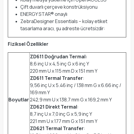
Çift duvarlı çerçeve konstrüksiyonu
ENERGY STAR® onaylı
ZebraDesigner Essentials – kolay etiket
tasarlama aracı, şu adreste ücretsizdir:
Fiziksel Özellikler
ZD611 Doğrudan Termal:
8,6 inç U x 4,5 inç G x 6 inç Y
220 mm U x 115 mm D x 151 mm Y
ZD611 Termal Transfer
:
9,56 inç U x 5.46 inç / 138 mm G x 6.66 inç /
169 mm Y
Boyutlar
242,9 mm U x 138,7 mm G x 169,2 mm Y
ZD621 Direkt Termal
:
8,7 inç U x 7,0 inç G x 5,9 inç Y
221 mm U x 177 mm G x 151 mm Y
ZD621 Termal Transfer
: