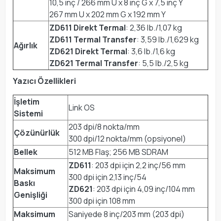
10,5 inç / 266 mm U x 8 inç G x 7,5 inç Y
267 mm U x 202 mm G x 192 mm Y
ZD611 Direkt Termal
: 2,36 lb./1,07 kg
ZD611 Termal Transfer
: 3,59 lb./1,629 kg
Ağırlık
ZD621 Direkt Termal
: 3,6 lb./1,6 kg
ZD621 Termal Transfer
: 5,5 lb./2,5 kg
Yazıcı Özellikleri
İşletim
Link OS
Sistemi
203 dpi/8 nokta/mm
Çözünürlük
300 dpi/12 nokta/mm (opsiyonel)
Bellek
512 MB Flaş; 256 MB SDRAM
ZD611
: 203 dpi için 2,2 inç/56 mm
Maksimum
300 dpi için 2,13 inç/54
Baskı
ZD621
: 203 dpi için 4,09 inç/104 mm
Genişliği
300 dpi için 108 mm
Maksimum
Saniyede 8 inç/203 mm (203 dpi)