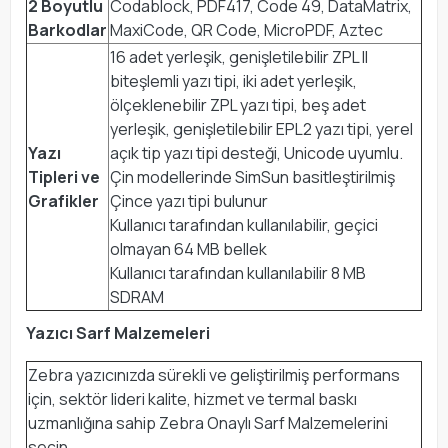
2 Boyutlu
Codablock, PDF417, Code 49, DataMatrix,
Barkodlar
MaxiCode, QR Code, MicroPDF, Aztec
16 adet yerleşik, genişletilebilir ZPL II
biteşlemli yazı tipi, iki adet yerleşik,
ölçeklenebilir ZPL yazı tipi, beş adet
yerleşik, genişletilebilir EPL2 yazı tipi, yerel
Yazı
açık tip yazı tipi desteği, Unicode uyumlu.
Tipleri ve
Çin modellerinde SimSun basitleştirilmiş
Grafikler
Çince yazı tipi bulunur
Kullanıcı tarafından kullanılabilir, geçici
olmayan 64 MB bellek
Kullanıcı tarafından kullanılabilir 8 MB
SDRAM
Yazıcı Sarf Malzemeleri
Zebra yazıcınızda sürekli ve geliştirilmiş performans
için, sektör lideri kalite, hizmet ve termal baskı
uzmanlığına sahip Zebra Onaylı Sarf Malzemelerini
seçin.