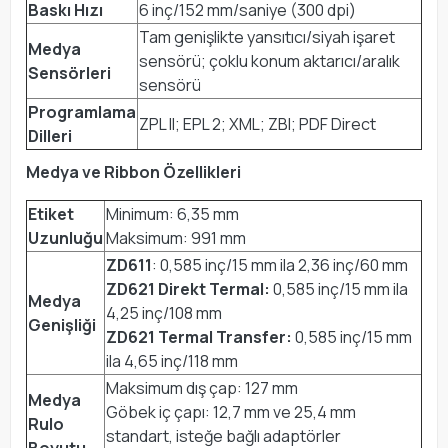
Baskı Hızı
6 inç/152 mm/saniye (300 dpi)
Tam genişlikte yansıtıcı/siyah işaret
Medya
sensörü; çoklu konum aktarıcı/aralık
Sensörleri
sensörü
Programlama
ZPL II; EPL 2; XML; ZBI; PDF Direct
Dilleri
Medya ve Ribbon Özellikleri
Etiket
Minimum: 6,35 mm
Uzunluğu
Maksimum: 991 mm
ZD611
: 0,585 inç/15 mm ila 2,36 inç/60 mm
ZD621 Direkt Termal:
0,585 inç/15 mm ila
Medya
4,25 inç/108 mm
Genişliği
ZD621 Termal Transfer:
0,585 inç/15 mm
ila 4,65 inç/118 mm
Maksimum dış çap: 127 mm
Medya
Göbek iç çapı: 12,7 mm ve 25,4 mm
Rulo
standart, isteğe bağlı adaptörler
Boyutu