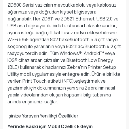
ZD600 Serisi yazıcıları mevcut kablolu veya kablosuz
ağlarınıza veya doğrudan kişisel bilgisayara
bağlanabilir. Her ZD611 ve ZD621, Ethernet, USB 2.0 ve
USB ana bilgisayar ile birlikte standart olarak sunulur;
ayrıca isteğe bağlı çift kablosuz radyo ekleyebilirsiniz.
Wi-Fi 6/6E ağınızdan 802.11ax/Bluetooth 5.3 çift radyo
seçeneği ile yararlanın veya 802.11ac/Bluetooth 4.2 çift
radyoyu tercih edin. Tüm Windows®, Android™ veya
iOS® cihazlardan çıktı alın ve Bluetooth Low Energy
(BLE) kullanarak cihazlarınızı Zebra'nın Printer Setup
Utility mobil uygulamasıyla entegre edin. Ürünle birlikte
verilen Print Touch etiketi (NFC),eşleştirmek ve
yazdırmak için dokunmanızın yanı sıra Zebra'nın nasıl
yapılır videolarından oluşan kapsamlı bilgi tabanına
anında erişmenizi sağlar.
İşinize Yarayan Yenilikçi Özellikler
Yerinde Baskı için Mobil Özellik Ekleyin