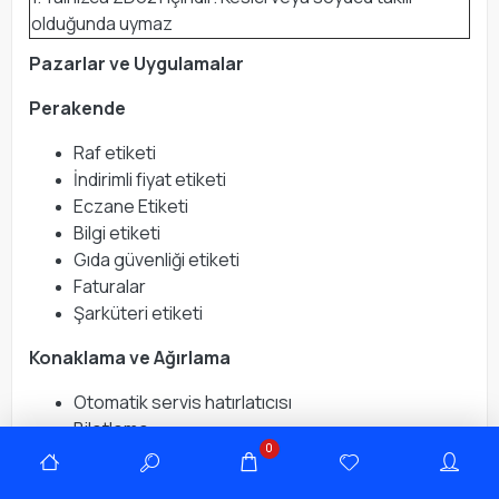
olduğunda uymaz
Pazarlar ve Uygulamalar
Perakende
Raf etiketi
İndirimli fiyat etiketi
Eczane Etiketi
Bilgi etiketi
Gıda güvenliği etiketi
Faturalar
Şarküteri etiketi
Konaklama ve Ağırlama
Otomatik servis hatırlatıcısı
Biletleme
0
Etkinlik Bileklikleri
Kiosklar