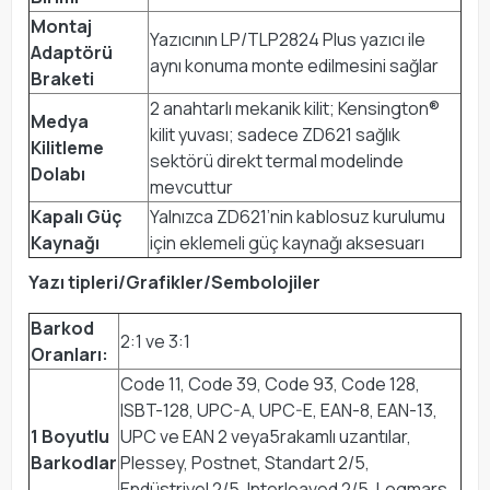
Montaj
Yazıcının LP/TLP2824 Plus yazıcı ile
Adaptörü
aynı konuma monte edilmesini sağlar
Braketi
2 anahtarlı mekanik kilit; Kensington®
Medya
kilit yuvası; sadece ZD621 sağlık
Kilitleme
sektörü direkt termal modelinde
Dolabı
mevcuttur
Kapalı Güç
Yalnızca ZD621’nin kablosuz kurulumu
Kaynağı
için eklemeli güç kaynağı aksesuarı
Yazı tipleri/Grafikler/Sembolojiler
Barkod
2:1 ve 3:1
Oranları:
Code 11, Code 39, Code 93, Code 128,
ISBT-128, UPC-A, UPC-E, EAN-8, EAN-13,
1 Boyutlu
UPC ve EAN 2 veya5rakamlı uzantılar,
Barkodlar
Plessey, Postnet, Standart 2/5,
Endüstriyel 2/5, Interleaved 2/5, Logmars,