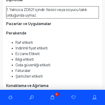
1. Yalnızca ZD621 içindir. Kesici veya soyucu takılı
olduğunda uymaz
Pazarlar ve Uygulamalar
Perakende
Raf etiketi
İndirimli fiyat etiketi
Eczane Etiketi
Bilgi etiketi
Gıda güvenliği etiketi
Faturalar
Şarküteri etiketi
Konaklama ve Ağırlama
Otomatik servis hatırlatıcısı
0
Biletleme