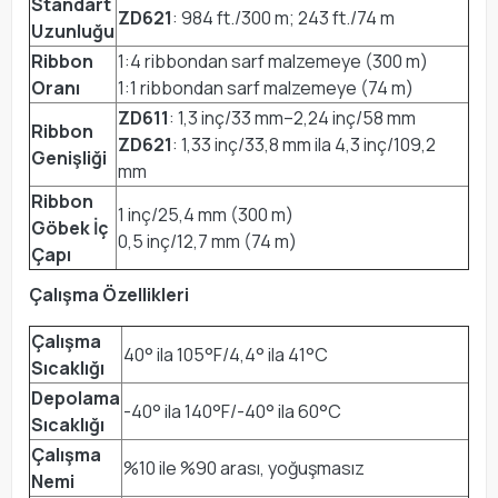
Standart
ZD621
: 984 ft./300 m; 243 ft./74 m
Uzunluğu
Ribbon
1:4 ribbondan sarf malzemeye (300 m)
Oranı
1:1 ribbondan sarf malzemeye (74 m)
ZD611
: 1,3 inç/33 mm–2,24 inç/58 mm
Ribbon
ZD621
: 1,33 inç/33,8 mm ila 4,3 inç/109,2
Genişliği
mm
Ribbon
1 inç/25,4 mm (300 m)
Göbek İç
0,5 inç/12,7 mm (74 m)
Çapı
Çalışma Özellikleri
Çalışma
40° ila 105°F/4,4° ila 41°C
Sıcaklığı
Depolama
-40° ila 140°F/-40° ila 60°C
Sıcaklığı
Çalışma
%10 ile %90 arası, yoğuşmasız
Nemi