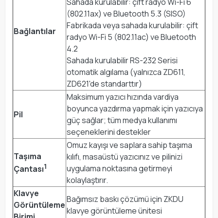
Sahada kurulabilir: çift radyo Wi-Fi 6
(802.11ax) ve Bluetooth 5.3 (SISO)
Fabrikada veya sahada kurulabilir: çift
Bağlantılar
radyo Wi-Fi 5 (802.11ac) ve Bluetooth
4.2
Sahada kurulabilir RS-232 Serisi
otomatik algılama (yalnızca ZD611,
ZD621'de standarttır)
Maksimum yazıcı hızında vardiya
boyunca yazdırma yapmak için yazıcıya
Pil
güç sağlar; tüm medya kullanımı
seçeneklerini destekler
Omuz kayışı ve saplara sahip taşıma
Taşıma
kılıfı, masaüstü yazıcınız ve pilinizi
1
uygulama noktasına getirmeyi
Çantası
kolaylaştırır.
Klavye
Bağımsız baskı çözümü için ZKDU
Görüntüleme
klavye görüntüleme ünitesi
Birimi