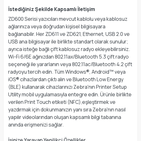
İstediğiniz Şekilde Kapsamlı İletişim
ZD600 Serisi yazıcıları mevcut kablolu veya kablosuz
ağlarınıza veya doğrudan kişisel bilgisayara
bağlanabilir. Her ZD611 ve ZD621, Ethernet, USB 2.0 ve
USB ana bilgisayar ile birlikte standart olarak sunulur;
ayrıca isteğe bağlı çift kablosuz radyo ekleyebilirsiniz.
Wi-Fi 6/6E ağınızdan 802.11ax/Bluetooth 5.3 çift radyo
seçeneği ile yararlanın veya 802.11ac/Bluetooth 4.2 çift
radyoyu tercih edin. Tüm Windows®, Android™ veya
iOS® cihazlardan çıktı alın ve Bluetooth Low Energy
(BLE) kullanarak cihazlarınızı Zebra'nın Printer Setup
Utility mobil uygulamasıyla entegre edin. Ürünle birlikte
verilen Print Touch etiketi (NFC),eşleştirmek ve
yazdırmak için dokunmanızın yanı sıra Zebra'nın nasıl
yapılır videolarından oluşan kapsamlı bilgi tabanına
anında erişmenizi sağlar.
İşinize Yarayan Yenilikçi Özellikler