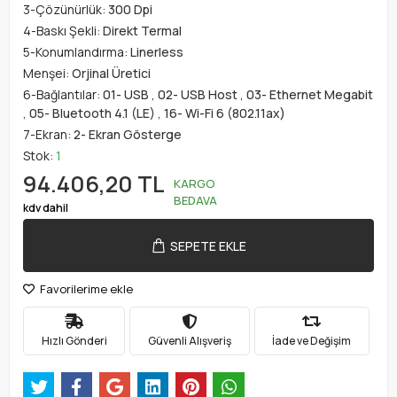
3-Çözünürlük:
300 Dpi
4-Baskı Şekli:
Direkt Termal
5-Konumlandırma:
Linerless
Menşei:
Orjinal Üretici
6-Bağlantılar:
01- USB
,
02- USB Host
,
03- Ethernet Megabit
,
05- Bluetooth 4.1 (LE)
,
16- Wi-Fi 6 (802.11ax)
7-Ekran:
2- Ekran Gösterge
Stok:
1
94.406,20 TL
KARGO
BEDAVA
kdv dahil
SEPETE EKLE
Favorilerime ekle
Hızlı Gönderi
Güvenli Alışveriş
İade ve Değişim