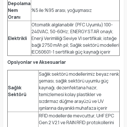
Depolama
Nem
%5 ile %95 arası, yoğuşmasız
Oranı
Otomatik algılanabilir (PFC Uyumlu) 100-
240VAC, 50-60Hz; ENERGY STAR onaylı;
Elektrikli
Enerji Verimliliği Seviye VI sertifikalı; isteğe
bağlı 2750 mAh pil; Sağlık sektörü modelleri
IEC60601-1 sertifikalı güç kaynağı içerir
Opsiyonlar ve Aksesuarlar
Sağlık sektörü modellerimiz beyaz renk
şeması, sağlık sektörü uyumlu güç
Sağlık
kaynağı, dezenfektana hazır,
Sektörü
temizlemesi kolay plastikler ve
sızdırmaz düğme arayüzü ve UV
ışınlarına dayanıklı muhafaza içerir
RFID modellerde mevcuttur, UHF EPC
Gen 2 V2.1 ve RAIN RFID protokollerini