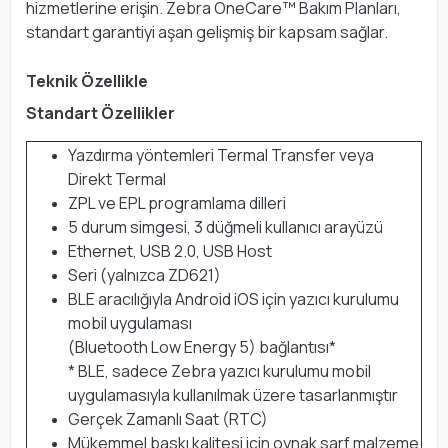
hizmetlerine erişin. Zebra OneCare™ Bakım Planları,
standart garantiyi aşan gelişmiş bir kapsam sağlar.
Teknik Özellikle
Standart Özellikler
Yazdırma yöntemleri Termal Transfer veya
Direkt Termal
ZPL ve EPL programlama dilleri
5 durum simgesi, 3 düğmeli kullanıcı arayüzü
Ethernet, USB 2.0, USB Host
Seri (yalnızca ZD621)
BLE aracılığıyla Android iOS için yazıcı kurulumu
mobil uygulaması
(Bluetooth Low Energy 5) bağlantısı*
* BLE, sadece Zebra yazıcı kurulumu mobil
uygulamasıyla kullanılmak üzere tasarlanmıştır
Gerçek Zamanlı Saat (RTC)
Mükemmel baskı kalitesi için oynak sarf malzeme