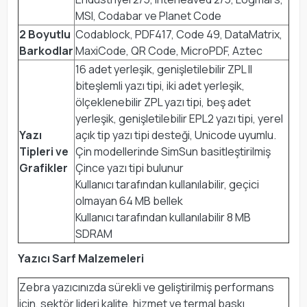
MSI, Codabar ve Planet Code
2 Boyutlu
Codablock, PDF417, Code 49, DataMatrix,
Barkodlar
MaxiCode, QR Code, MicroPDF, Aztec
16 adet yerleşik, genişletilebilir ZPL II
biteşlemli yazı tipi, iki adet yerleşik,
ölçeklenebilir ZPL yazı tipi, beş adet
yerleşik, genişletilebilir EPL2 yazı tipi, yerel
Yazı
açık tip yazı tipi desteği, Unicode uyumlu.
Tipleri ve
Çin modellerinde SimSun basitleştirilmiş
Grafikler
Çince yazı tipi bulunur
Kullanıcı tarafından kullanılabilir, geçici
olmayan 64 MB bellek
Kullanıcı tarafından kullanılabilir 8 MB
SDRAM
Yazıcı Sarf Malzemeleri
Zebra yazıcınızda sürekli ve geliştirilmiş performans
için, sektör lideri kalite, hizmet ve termal baskı