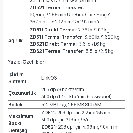
221 mm U x 177 mm G x 151 mm Y
ZD621 Termal Transfer
:
10,5 inç / 266 mm U x 8 inç G x 7,5 inç Y
267 mm U x 202 mm G x 192 mm Y
ZD611 Direkt Termal
: 2,36 lb./1,07 kg
ZD611 Termal Transfer
: 3,59 lb./1,629 kg
Ağırlık
ZD621 Direkt Termal
: 3,6 lb./1,6 kg
ZD621 Termal Transfer
: 5,5 lb./2,5 kg
Yazıcı Özellikleri
İşletim
Link OS
Sistemi
203 dpi/8 nokta/mm
Çözünürlük
300 dpi/12 nokta/mm (opsiyonel)
Bellek
512 MB Flaş; 256 MB SDRAM
ZD611
: 203 dpi için 2,2 inç/56 mm
Maksimum
300 dpi için 2,13 inç/54
Baskı
ZD621
: 203 dpi için 4,09 inç/104 mm
Genişliği