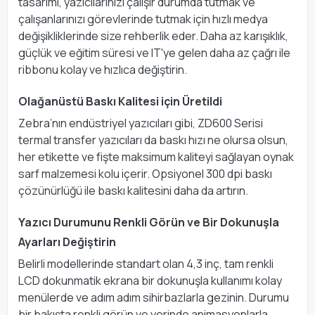
tasarımı, yazıcılarınızı çalışır durumda tutmak ve
çalışanlarınızı görevlerinde tutmak için hızlı medya
değişikliklerinde size rehberlik eder. Daha az karışıklık,
güçlük ve eğitim süresi ve IT'ye gelen daha az çağrı ile
ribbonu kolay ve hızlıca değiştirin.
Olağanüstü Baskı Kalitesi için Üretildi
Zebra’nın endüstriyel yazıcıları gibi, ZD600 Serisi
termal transfer yazıcıları da baskı hızı ne olursa olsun,
her etikette ve fişte maksimum kaliteyi sağlayan oynak
sarf malzemesi kolu içerir. Opsiyonel 300 dpi baskı
çözünürlüğü ile baskı kalitesini daha da artırın.
Yazıcı Durumunu Renkli Görün ve Bir Dokunuşla
Ayarları Değiştirin
Belirli modellerinde standart olan 4,3 inç, tam renkli
LCD dokunmatik ekrana bir dokunuşla kullanımı kolay
menülerde ve adım adım sihirbazlarla gezinin. Durumu
bir bakışta renkli görün ve yerinde animasyonlarla