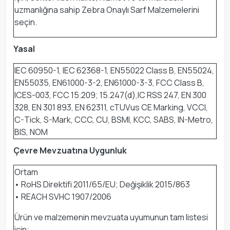
uzmanlığına sahip Zebra Onaylı Sarf Malzemelerini
seçin.
Yasal
IEC 60950-1, IEC 62368-1, EN55022 Class B, EN55024,
EN55035, EN61000-3-2, EN61000-3-3, FCC Class B,
ICES-003, FCC 15.209; 15.247(d),IC RSS 247, EN 300
328, EN 301 893, EN 62311, cTUVus CE Marking, VCCI,
C-Tick, S-Mark, CCC, CU, BSMI, KCC, SABS, IN-Metro,
BIS, NOM
Çevre Mevzuatına Uygunluk
Ortam
• RoHS Direktifi 2011/65/EU; Değişiklik 2015/863
• REACH SVHC 1907/2006
Ürün ve malzemenin mevzuata uyumunun tam listesi
için: