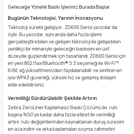
Geleceğe Yönelik Baskı İşleriniz Burada Başlar
Bugünün Teknolojisi, Yarının İnovasyonu
Teknoloji sürekli gelişiyor; ZD600 Serisi yazıcılar da
öyle. Bu yazıcılar, aynı anda daha fazla işlemi
gerçekleştirebilen ve gelişen teknoloji ile gelişebilen
yenilikçi bir mimariyle geleceğin baskısını en üst
düzeyde güçlendirmek için tasarlandı. ZD600 Serisi için
en yeni 802.11ax/Bluetooth® 5.3 seçeneği ile Wi-Fi™
6/6E ağ yükseltmenizden faydalanabilir ve sınıfının en
iyisi WPA3 güvenliği, yüksek hız ve gelişmiş dolaşım
elde edebilirsiniz.
Verimliliği Sürdürülebilir Şekilde Artırın
Zebra ZeroLiner Kaplamasız Baskı Çözümü ile, rulo
başına %50'ye kadar daha fazla etiket ile verimliliği
artırır, rulo değişimlerinden kaynaklanan duruş süresini
en aza indirir ve arka kaplamaları soyma zahmetini