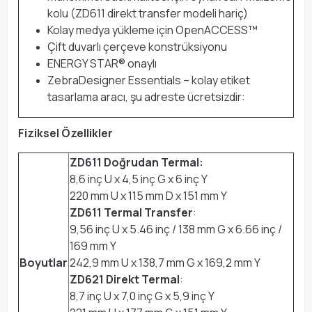
kolu (ZD611 direkt transfer modeli hariç)
Kolay medya yükleme için OpenACCESS™
Çift duvarlı çerçeve konstrüksiyonu
ENERGY STAR® onaylı
ZebraDesigner Essentials – kolay etiket
tasarlama aracı, şu adreste ücretsizdir:
Fiziksel Özellikler
ZD611 Doğrudan Termal:
8,6 inç U x 4,5 inç G x 6 inç Y
220 mm U x 115 mm D x 151 mm Y
ZD611 Termal Transfer
:
9,56 inç U x 5.46 inç / 138 mm G x 6.66 inç /
169 mm Y
Boyutlar
242,9 mm U x 138,7 mm G x 169,2 mm Y
ZD621 Direkt Termal
:
8,7 inç U x 7,0 inç G x 5,9 inç Y