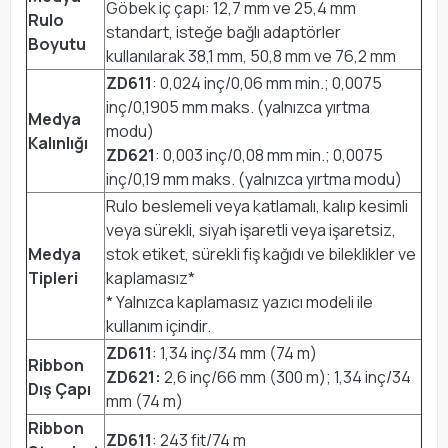
Göbek iç çapı: 12,7 mm ve 25,4 mm
Rulo
standart, isteğe bağlı adaptörler
Boyutu
kullanılarak 38,1 mm, 50,8 mm ve 76,2 mm
ZD611
: 0,024 inç/0,06 mm min.; 0,0075
inç/0,1905 mm maks. (yalnızca yırtma
Medya
modu)
Kalınlığı
ZD621
: 0,003 inç/0,08 mm min.; 0,0075
inç/0,19 mm maks. (yalnızca yırtma modu)
Rulo beslemeli veya katlamalı, kalıp kesimli
veya sürekli, siyah işaretli veya işaretsiz,
Medya
stok etiket, sürekli fiş kağıdı ve bileklikler ve
Tipleri
kaplamasız*
* Yalnızca kaplamasız yazıcı modeli ile
kullanım içindir.
ZD611
: 1,34 inç/34 mm (74 m)
Ribbon
ZD621:
2,6 inç/66 mm (300 m); 1,34 inç/34
Dış Çapı
mm (74 m)
Ribbon
ZD611
: 243 fit/74 m