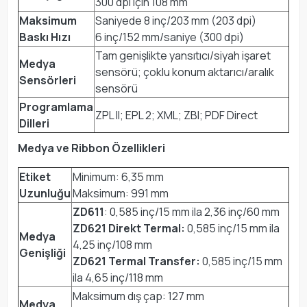
300 dpi için 108 mm
Maksimum
Saniyede 8 inç/203 mm (203 dpi)
Baskı Hızı
6 inç/152 mm/saniye (300 dpi)
Tam genişlikte yansıtıcı/siyah işaret
Medya
sensörü; çoklu konum aktarıcı/aralık
Sensörleri
sensörü
Programlama
ZPL II; EPL 2; XML; ZBI; PDF Direct
Dilleri
Medya ve Ribbon Özellikleri
Etiket
Minimum: 6,35 mm
Uzunluğu
Maksimum: 991 mm
ZD611
: 0,585 inç/15 mm ila 2,36 inç/60 mm
ZD621 Direkt Termal:
0,585 inç/15 mm ila
Medya
4,25 inç/108 mm
Genişliği
ZD621 Termal Transfer:
0,585 inç/15 mm
ila 4,65 inç/118 mm
Maksimum dış çap: 127 mm
Medya