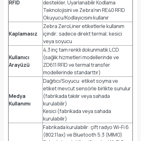
RFID
destekler, Uyarlanabilir Kodlama
Teknolojisini ve Zebra'nın RE40 RFID
Okuyucu/Kodlayıcısını kullanır
Zebra ZeroLiner etiketlerle kullanım
Kaplamasız
içindir; sadece direkt termal; kesici
veya soyucu
4,3 inç tam renkli dokunmatik LCD
Kullanıcı
(sağlık hizmetleri modellerinde ve
Arayüzü
ZD611 RFID ve termal transfer
modellerinde standarttır)
Dağıtıcı/Soyucu: etiket soyma ve
etiket mevcut sensörle birlikte sunulur
Medya
(fabrikada takılır veya sahada
Kullanımı
kurulabilir)
Kesici (fabrikada veya sahada
kurulabilir)
Fabrikada kurulabilir: çift radyo Wi-Fi 6
(802.11ax) ve Bluetooth 5.3 (MIMO)