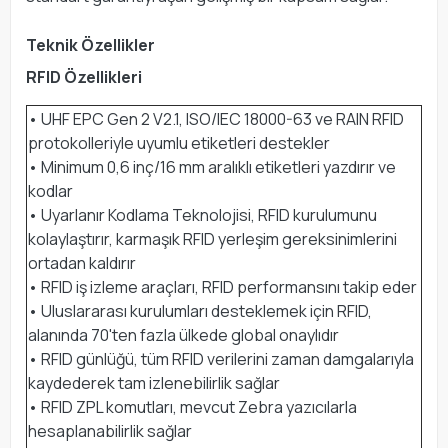
Teknik Özellikler
RFID Özellikleri
• UHF EPC Gen 2 V2.1, ISO/IEC 18000-63 ve RAIN RFID
protokolleriyle uyumlu etiketleri destekler
• Minimum 0,6 inç/16 mm aralıklı etiketleri yazdırır ve
kodlar
• Uyarlanır Kodlama Teknolojisi, RFID kurulumunu
kolaylaştırır, karmaşık RFID yerleşim gereksinimlerini
ortadan kaldırır
• RFID iş izleme araçları, RFID performansını takip eder
• Uluslararası kurulumları desteklemek için RFID,
alanında 70'ten fazla ülkede global onaylıdır
• RFID günlüğü, tüm RFID verilerini zaman damgalarıyla
kaydederek tam izlenebilirlik sağlar
• RFID ZPL komutları, mevcut Zebra yazıcılarla
hesaplanabilirlik sağlar