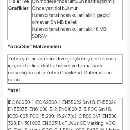
Tipleri ve
Çin modellerinde SimSun basitleştirilmiş
Grafikler
Çince yazı tipi bulunur
Kullanıcı tarafından kullanılabilir, geçici
olmayan 64 MB bellek
Kullanıcı tarafından kullanılabilir 8 MB
SDRAM
Yazıcı Sarf Malzemeleri
Zebra yazıcınızda sürekli ve geliştirilmiş performans
için, sektör lideri kalite, hizmet ve termal baskı
uzmanlığına sahip Zebra Onaylı Sarf Malzemelerini
seçin.
Yasal
IEC 60950-1, IEC 62368-1, EN55022 Sınıf B, EN55024,
EN55035, EN61000-3-2, EN61000-3-3, FCC Sınıf B,
ICES-003, FCC 15.209; 15.247(d),IC RSS 247, EN 300
328, EN 301 893, EN 62311, cTUVus CE Marking, VCCI,