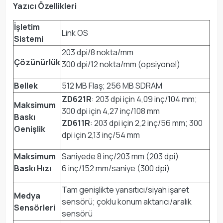
Yazıcı Özellikleri
İşletim
Link OS
Sistemi
203 dpi/8 nokta/mm
Çözünürlük
300 dpi/12 nokta/mm (opsiyonel)
Bellek
512 MB Flaş; 256 MB SDRAM
ZD621R
: 203 dpi için 4,09 inç/104 mm;
Maksimum
300 dpi için 4,27 inç/108 mm
Baskı
ZD611R
: 203 dpi için 2,2 inç/56 mm; 300
Genişlik
dpi için 2,13 inç/54 mm
Maksimum
Saniyede 8 inç/203 mm (203 dpi)
Baskı Hızı
6 inç/152 mm/saniye (300 dpi)
Tam genişlikte yansıtıcı/siyah işaret
Medya
sensörü; çoklu konum aktarıcı/aralık
Sensörleri
sensörü