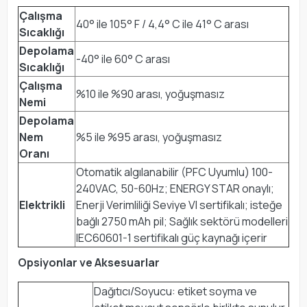
Çalışma
40° ile 105° F / 4,4° C ile 41° C arası
Sıcaklığı
Depolama
-40° ile 60° C arası
Sıcaklığı
Çalışma
%10 ile %90 arası, yoğuşmasız
Nemi
Depolama
Nem
%5 ile %95 arası, yoğuşmasız
Oranı
Otomatik algılanabilir (PFC Uyumlu) 100-
240VAC, 50-60Hz; ENERGY STAR onaylı;
Elektrikli
Enerji Verimliliği Seviye VI sertifikalı; isteğe
bağlı 2750 mAh pil; Sağlık sektörü modelleri
IEC60601-1 sertifikalı güç kaynağı içerir
Opsiyonlar ve Aksesuarlar
Dağıtıcı/Soyucu: etiket soyma ve