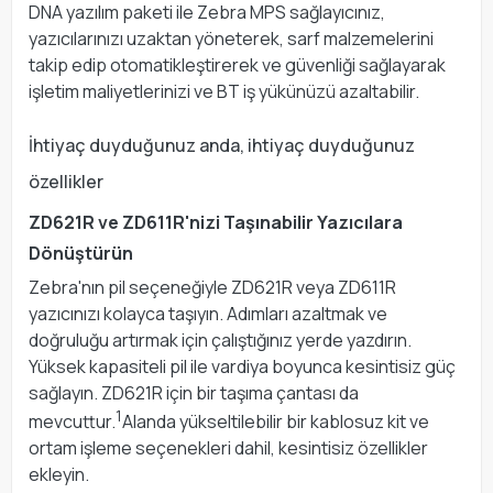
DNA yazılım paketi ile Zebra MPS sağlayıcınız,
yazıcılarınızı uzaktan yöneterek, sarf malzemelerini
takip edip otomatikleştirerek ve güvenliği sağlayarak
işletim maliyetlerinizi ve BT iş yükünüzü azaltabilir.
İhtiyaç duyduğunuz anda, ihtiyaç duyduğunuz
özellikler
ZD621R ve ZD611R'nizi Taşınabilir Yazıcılara
Dönüştürün
Zebra'nın pil seçeneğiyle ZD621R veya ZD611R
yazıcınızı kolayca taşıyın. Adımları azaltmak ve
doğruluğu artırmak için çalıştığınız yerde yazdırın.
Yüksek kapasiteli pil ile vardiya boyunca kesintisiz güç
sağlayın. ZD621R için bir taşıma çantası da
1
mevcuttur.
Alanda yükseltilebilir bir kablosuz kit ve
ortam işleme seçenekleri dahil, kesintisiz özellikler
ekleyin.