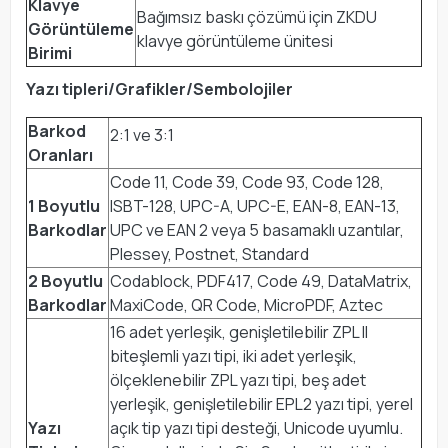
Klavye
Bağımsız baskı çözümü için ZKDU
Görüntüleme
klavye görüntüleme ünitesi
Birimi
Yazı tipleri/Grafikler/Sembolojiler
Barkod
2:1 ve 3:1
Oranları
Code 11, Code 39, Code 93, Code 128,
1 Boyutlu
ISBT-128, UPC-A, UPC-E, EAN-8, EAN-13,
Barkodlar
UPC ve EAN 2 veya 5 basamaklı uzantılar,
Plessey, Postnet, Standard
2 Boyutlu
Codablock, PDF417, Code 49, DataMatrix,
Barkodlar
MaxiCode, QR Code, MicroPDF, Aztec
16 adet yerleşik, genişletilebilir ZPL II
biteşlemli yazı tipi, iki adet yerleşik,
ölçeklenebilir ZPL yazı tipi, beş adet
yerleşik, genişletilebilir EPL2 yazı tipi, yerel
Yazı
açık tip yazı tipi desteği, Unicode uyumlu.