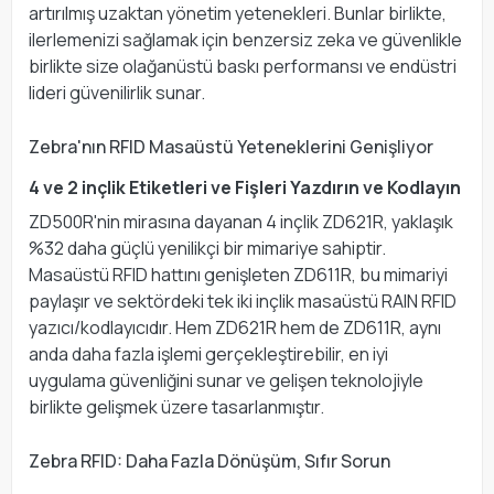
artırılmış uzaktan yönetim yetenekleri. Bunlar birlikte,
ilerlemenizi sağlamak için benzersiz zeka ve güvenlikle
birlikte size olağanüstü baskı performansı ve endüstri
lideri güvenilirlik sunar.
Zebra'nın RFID Masaüstü Yeteneklerini Genişliyor
4 ve 2 inçlik Etiketleri ve Fişleri Yazdırın ve Kodlayın
ZD500R'nin mirasına dayanan 4 inçlik ZD621R, yaklaşık
%32 daha güçlü yenilikçi bir mimariye sahiptir.
Masaüstü RFID hattını genişleten ZD611R, bu mimariyi
paylaşır ve sektördeki tek iki inçlik masaüstü RAIN RFID
yazıcı/kodlayıcıdır. Hem ZD621R hem de ZD611R, aynı
anda daha fazla işlemi gerçekleştirebilir, en iyi
uygulama güvenliğini sunar ve gelişen teknolojiyle
birlikte gelişmek üzere tasarlanmıştır.
Zebra RFID: Daha Fazla Dönüşüm, Sıfır Sorun