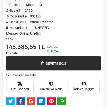
1-Yazıcı Tipi:
Masaüstü
2-Baskı Eni:
2" 50mm
3-Çözünürlük:
300 Dpi
4-Baskı Şekli:
Termal Transfer
5-Konumlandırma:
UHF RFID
Menşei:
Orjinal Üretici
Stok:
1
145.385,55 TL
KARGO
BEDAVA
kdv dahil
SEPETE EKLE
Favorilerime ekle
Hızlı Gönderi
Güvenli Alışveriş
İade ve Değişim