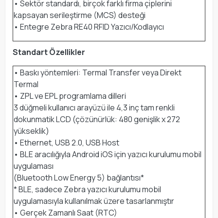
• Sektör standardı, birçok farklı firma çiplerini
kapsayan serileştirme (MCS) desteği
• Entegre Zebra RE40 RFID Yazıcı/Kodlayıcı
Standart Özellikler
• Baskı yöntemleri: Termal Transfer veya Direkt
Termal
• ZPL ve EPL programlama dilleri
3 düğmeli kullanıcı arayüzü ile 4,3 inç tam renkli
dokunmatik LCD (çözünürlük: 480 genişlik x 272
yükseklik)
• Ethernet, USB 2.0, USB Host
• BLE aracılığıyla Android iOS için yazıcı kurulumu mobil
uygulaması
(Bluetooth Low Energy 5) bağlantısı*
* BLE, sadece Zebra yazıcı kurulumu mobil
uygulamasıyla kullanılmak üzere tasarlanmıştır
• Gerçek Zamanlı Saat (RTC)