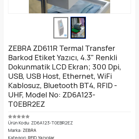
ZEBRA ZD611R Termal Transfer
Barkod Etiket Yazıcı, 4.3" Renkli
Dokunmatik LCD Ekran; 300 Dpi,
USB, USB Host, Ethernet, WiFi
Kablosuz, Bluetooth BT4, RFID -
UHF, Model No: ZD6A123-
T0EBR2EZ
Ürün Kodu:
ZD6A123-T0EBR2EZ
Marka:
ZEBRA
Kategori:
RFID Yazıcılar