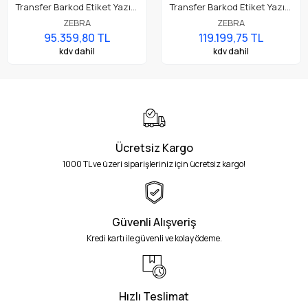
Transfer Barkod Etiket Yazıcı
Transfer Barkod Etiket Yazıcı
4.3" Renkli Dokunmatik LCD
4.3" Renkli Dokunmatik LCD
ZEBRA
ZEBRA
Ekran; 203 Dpi, USB, USB
Ekran; 203 Dpi, USB, USB
95.359,80 TL
119.199,75 TL
Host, Ethernet, Seri, BTLE5,
Host, Ethernet, Seri, WiFi 6
kdv dahil
kdv dahil
RFID - UHF, Model No:
Kablosuz, Bluetooth BT5.3,
ZD6A142-30EFR2EZ
RFID - UHF, Model No:
ZD6A142-30ERR2EZ
Ücretsiz Kargo
1000 TL ve üzeri siparişleriniz için ücretsiz kargo!
Güvenli Alışveriş
Kredi kartı ile güvenli ve kolay ödeme.
Hızlı Teslimat