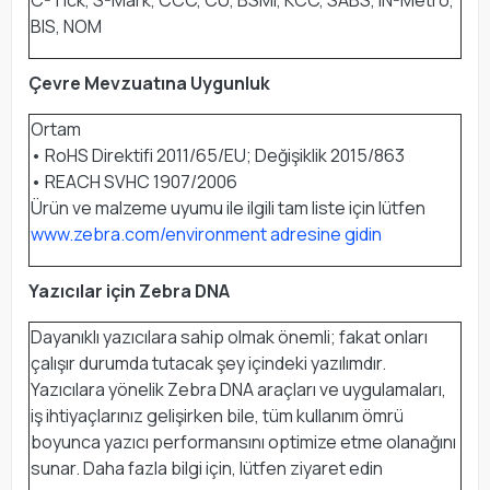
C-Tick, S-Mark, CCC, CU, BSMI, KCC, SABS, IN-Metro,
BIS, NOM
Çevre Mevzuatına Uygunluk
Ortam
• RoHS Direktifi 2011/65/EU; Değişiklik 2015/863
• REACH SVHC 1907/2006
Ürün ve malzeme uyumu ile ilgili tam liste için lütfen
www.zebra.com/environment adresine gidin
Yazıcılar için Zebra DNA
Dayanıklı yazıcılara sahip olmak önemli; fakat onları
çalışır durumda tutacak şey içindeki yazılımdır.
Yazıcılara yönelik Zebra DNA araçları ve uygulamaları,
iş ihtiyaçlarınız gelişirken bile, tüm kullanım ömrü
boyunca yazıcı performansını optimize etme olanağını
sunar. Daha fazla bilgi için, lütfen ziyaret edin