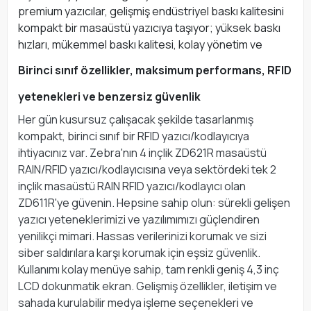
premium yazıcılar, gelişmiş endüstriyel baskı kalitesini
kompakt bir masaüstü yazıcıya taşıyor; yüksek baskı
hızları, mükemmel baskı kalitesi, kolay yönetim ve
Birinci sınıf özellikler, maksimum performans, RFID
yetenekleri ve benzersiz güvenlik
Her gün kusursuz çalışacak şekilde tasarlanmış
kompakt, birinci sınıf bir RFID yazıcı/kodlayıcıya
ihtiyacınız var. Zebra'nın 4 inçlik ZD621R masaüstü
RAIN/RFID yazıcı/kodlayıcısına veya sektördeki tek 2
inçlik masaüstü RAIN RFID yazıcı/kodlayıcı olan
ZD611R'ye güvenin. Hepsine sahip olun: sürekli gelişen
yazıcı yeteneklerimizi ve yazılımımızı güçlendiren
yenilikçi mimari. Hassas verilerinizi korumak ve sizi
siber saldırılara karşı korumak için eşsiz güvenlik.
Kullanımı kolay menüye sahip, tam renkli geniş 4,3 inç
LCD dokunmatik ekran. Gelişmiş özellikler, iletişim ve
sahada kurulabilir medya işleme seçenekleri ve