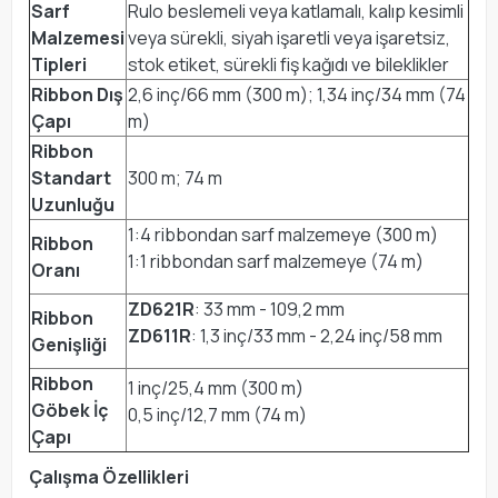
Sarf
Rulo beslemeli veya katlamalı, kalıp kesimli
Malzemesi
veya sürekli, siyah işaretli veya işaretsiz,
Tipleri
stok etiket, sürekli fiş kağıdı ve bileklikler
Ribbon Dış
2,6 inç/66 mm (300 m); 1,34 inç/34 mm (74
Çapı
m)
Ribbon
Standart
300 m; 74 m
Uzunluğu
1:4 ribbondan sarf malzemeye (300 m)
Ribbon
1:1 ribbondan sarf malzemeye (74 m)
Oranı
ZD621R
: 33 mm - 109,2 mm
Ribbon
ZD611R
: 1,3 inç/33 mm - 2,24 inç/58 mm
Genişliği
Ribbon
1 inç/25,4 mm (300 m)
Göbek İç
0,5 inç/12,7 mm (74 m)
Çapı
Çalışma Özellikleri