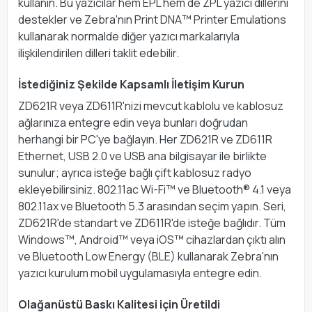
kullanın. Bu yazıcılar hem EPL hem de ZPL yazıcı dillerini
destekler ve Zebra'nın Print DNA™ Printer Emulations
kullanarak normalde diğer yazıcı markalarıyla
ilişkilendirilen dilleri taklit edebilir.
İstediğiniz Şekilde Kapsamlı İletişim Kurun
ZD621R veya ZD611R'nizi mevcut kablolu ve kablosuz
ağlarınıza entegre edin veya bunları doğrudan
herhangi bir PC'ye bağlayın. Her ZD621R ve ZD611R
Ethernet, USB 2.0 ve USB ana bilgisayar ile birlikte
sunulur; ayrıca isteğe bağlı çift kablosuz radyo
ekleyebilirsiniz. 802.11ac Wi-Fi™ ve Bluetooth® 4.1 veya
802.11ax ve Bluetooth 5.3 arasından seçim yapın. Seri,
ZD621R'de standart ve ZD611R'de isteğe bağlıdır. Tüm
Windows™, Android™ veya iOS™ cihazlardan çıktı alın
ve Bluetooth Low Energy (BLE) kullanarak Zebra'nın
yazıcı kurulum mobil uygulamasıyla entegre edin.
Olağanüstü Baskı Kalitesi için Üretildi