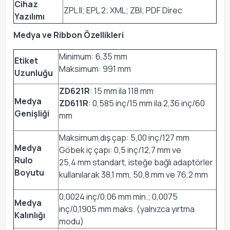
Cihaz
ZPL II; EPL 2; XML; ZBI; PDF Direc
Yazılımı
Medya ve Ribbon Özellikleri
Minimum: 6,35 mm
Etiket
Maksimum: 991 mm
Uzunluğu
ZD621R
: 15 mm ila 118 mm
Medya
ZD611R
: 0,585 inç/15 mm ila 2,36 inç/60
Genişliği
mm
Maksimum dış çap: 5,00 inç/127 mm
Medya
Göbek iç çapı: 0,5 inç/12,7 mm ve
Rulo
25,4 mm standart, isteğe bağlı adaptörler
Boyutu
kullanılarak 38,1 mm, 50,8 mm ve 76,2 mm
0,0024 inç/0,06 mm min.; 0,0075
Medya
inç/0,1905 mm maks. (yalnızca yırtma
Kalınlığı
modu)