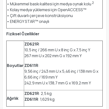
2
• Mükemmel baskı kalitesi için medya oynak kolu
• Kolay medya yüklemesi için OpenACCESS™
• Çift duvarlı çerçeve konstrüksiyonu
• ENERGY STAR™ onaylı
Fiziksel Özellikler
ZD621R
:
10,5 inç / 266 mm U x 8 inç G x 7,5 inç Y
267 mm U x 202 mm G x 192 mm Y
Boyutlar
ZD611R
:
9,56 inç / 243 mm U x 5,46 inç / 138 mm G x
6,66 inç / 169 mm Y
242,9 mm U x 138,7 mm G x 169,2 mm Y
ZD621R
: 2,5 kg
Ağırlık
ZD611R
: 1,629 kg