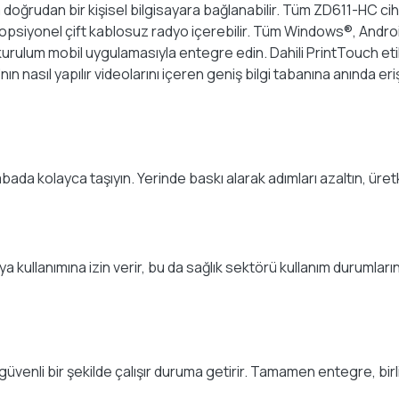
ğrudan bir kişisel bilgisayara bağlanabilir. Tüm ZD611-HC cihaz
kli opsiyonel çift kablosuz radyo içerebilir. Tüm Windows®, Andr
 kurulum mobil uygulamasıyla entegre edin. Dahili PrintTouch et
 nasıl yapılır videolarını içeren geniş bilgi tabanına anında eriş
bada kolayca taşıyın. Yerinde baskı alarak adımları azaltın, üretk
llanımına izin verir, bu da sağlık sektörü kullanım durumların
e güvenli bir şekilde çalışır duruma getirir. Tamamen entegre, bir