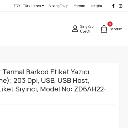
TRY - Türk Lirası
Sipariş Takip
Yardım
İletişim
0
Giriş Yap
Sepetim
Üye Ol
 Termal Barkod Etiket Yazıcı
e); 203 Dpi, USB, USB Host,
tiket Sıyırıcı, Model No: ZD6AH22-