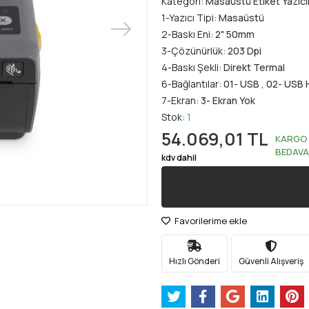
Kategori:
Masaüstü Etiket Yazıcı
1-Yazıcı Tipi:
Masaüstü
2-Baskı Eni:
2" 50mm
3-Çözünürlük:
203 Dpi
4-Baskı Şekli:
Direkt Termal
6-Bağlantılar:
01- USB
,
02- USB 
7-Ekran:
3- Ekran Yok
Stok:
1
54.069,01 TL
KARGO
BEDAVA
kdv dahil
Favorilerime ekle
Hızlı Gönderi
Güvenli Alışveriş