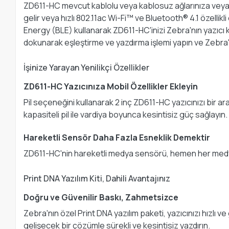
ZD611-HC mevcut kablolu veya kablosuz ağlarınıza veya do
gelir veya hızlı 802.11ac Wi-Fi™ ve Bluetooth® 4.1 özelli
Energy (BLE) kullanarak ZD611-HC'inizi Zebra'nın yazıcı
dokunarak eşleştirme ve yazdırma işlemi yapın ve Zebra'nın
İşinize Yarayan Yenilikçi Özellikler
ZD611-HC Yazıcınıza Mobil Özellikler Ekleyin
Pil seçeneğini kullanarak 2 inç ZD611-HC yazıcınızı bir ara
kapasiteli pil ile vardiya boyunca kesintisiz güç sağlayın.
Hareketli Sensör Daha Fazla Esneklik Demektir
ZD611-HC'nin hareketli medya sensörü, hemen her medya ku
Print DNA Yazılım Kiti, Dahili Avantajınız
Doğru ve Güvenilir Baskı, Zahmetsizce
Zebra'nın özel Print DNA yazılım paketi, yazıcınızı hızlı v
gelişecek bir çözümle sürekli ve kesintisiz yazdırın.