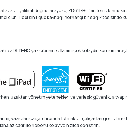
hafaza ve yalıtımlı düğme arayüzü, ZD611-HC'nin temizlenmesini v
cı olur. Tıbbi sınıf güç kaynağı, herhangi bir sağlık tesisinde k
ahip ZD611-HC yazıcılarının kullanımı çok kolaydır. Kurulum araç
rken, uzaktan yönetim yetenekleri ve yerleşik güvenlik, altyapını
mı, yazıcıları çalışır durumda tutmak ve çalışanları görevlerinde
aha az çağrı ile ribbonu kolay ve hızlıca değiştirin.