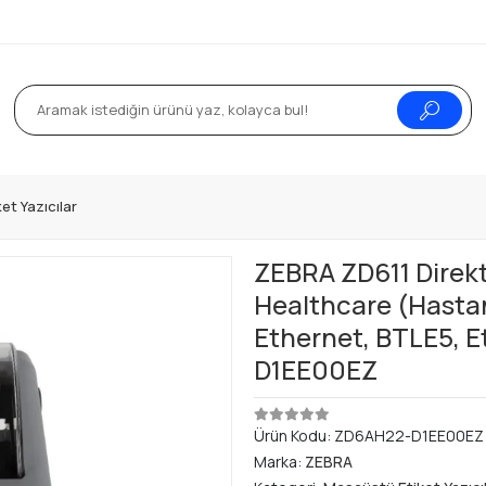
et Yazıcılar
ZEBRA ZD611 Direkt
Healthcare (Hastan
Ethernet, BTLE5, E
D1EE00EZ
Ürün Kodu:
ZD6AH22-D1EE00EZ
Marka:
ZEBRA