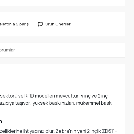
elefonla Sipariş
Ürün Önerileri
orumlar
 sektörü ve RFID modelleri mevcuttur. 4 inç ve 2 inç
azıcıya taşıyor; yüksek baskı hızları, mükemmel baskı
n
iklerine ihtiyacınız olur. Zebra'nın yeni 2 inçlik ZD611-