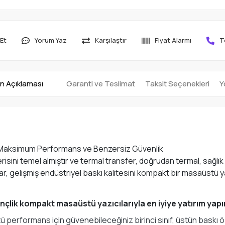
Et
Yorum Yaz
Karşılaştır
Fiyat Alarmı
T
n Açıklaması
Garanti ve Teslimat
Taksit Seçenekleri
Y
kler, Maksimum Performans ve Benzersiz Güvenlik
isini temel almıştır ve termal transfer, doğrudan termal, sağlık
r, gelişmiş endüstriyel baskı kalitesini kompakt bir masaüstü y
2 inçlik kompakt masaüstü yazıcılarıyla en iyiye yatırım yapı
erformans için güvenebileceğiniz birinci sınıf, üstün baskı özell