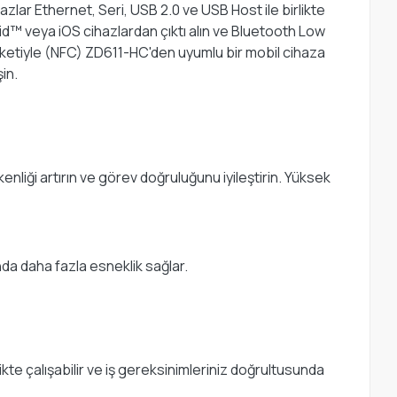
lar Ethernet, Seri, USB 2.0 ve USB Host ile birlikte
oid™ veya iOS cihazlardan çıktı alın ve Bluetooth Low
iketiyle (NFC) ZD611-HC'den uyumlu bir mobil cihaza
in.
enliği artırın ve görev doğruluğunu iyileştirin. Yüksek
da daha fazla esneklik sağlar.
likte çalışabilir ve iş gereksinimleriniz doğrultusunda