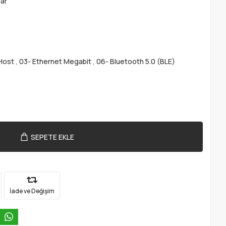
lar
Host
,
03- Ethernet Megabit
,
06- Bluetooth 5.0 (BLE)
SEPETE EKLE
İade ve Değişim