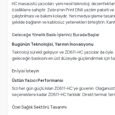
HC masaüstü yazıcıları, yeni nesil teknoloji, dezenfektana v
özelliklere sahiptir. Zebra'nın Print DNA yazılım paketi v
çalıştırılması ve bakımı kolaydır. Yeni medya işleme tasarı
şekilde bağlanın ve kablosuz yetenekleri birleştirin. Kan
Geleceğe Yönelik Baskı İşleriniz Burada Başlar
Bugünün Teknolojisi, Yarının İnovasyonu
Teknoloji sürekli gelişiyor ve ZD611-HC yazıcılar da öyle. 
geleceğin baskısını en üst düzeyde güçlendirmek için ta
En İyisi İsteyin
Üstün Yazıcı Performansı
Sizi her gün güçlü kılan ZD611-HC’ye güvenin. Olağanüstü
seçeneklere kadar ZD611-HC farklıdır. Direkt termal, ter
Özel Sağlık Sektörü Tasarımı