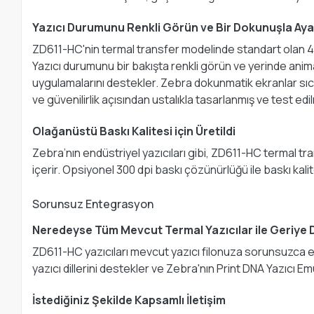
Yazıcı Durumunu Renkli Görün ve Bir Dokunuşla Ayar
ZD611-HC'nin termal transfer modelinde standart olan 4.
Yazıcı durumunu bir bakışta renkli görün ve yerinde anim
uygulamalarını destekler. Zebra dokunmatik ekranlar sıcaklı
ve güvenilirlik açısından ustalıkla tasarlanmış ve test edil
Olağanüstü Baskı Kalitesi için Üretildi
Zebra’nın endüstriyel yazıcıları gibi, ZD611-HC termal tr
içerir. Opsiyonel 300 dpi baskı çözünürlüğü ile baskı kalit
Sorunsuz Entegrasyon
Neredeyse Tüm Mevcut Termal Yazıcılar ile Geriye
ZD611-HC yazıcıları mevcut yazıcı filonuza sorunsuzca e
yazıcı dillerini destekler ve Zebra'nın Print DNA Yazıcı Emüla
İstediğiniz Şekilde Kapsamlı İletişim