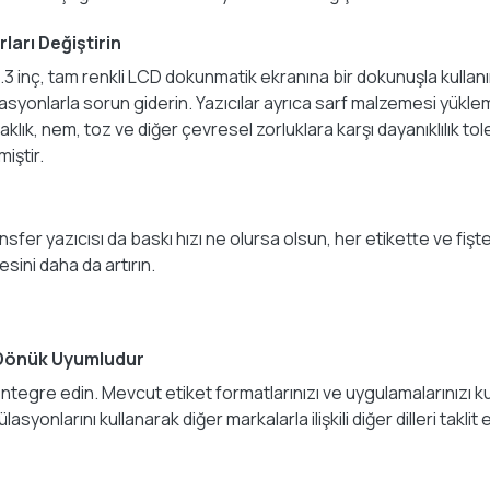
ları Değiştirin
3 inç, tam renkli LCD dokunmatik ekranına bir dokunuşla kullan
asyonlarla sorun giderin. Yazıcılar ayrıca sarf malzemesi yükle
k, nem, toz ve diğer çevresel zorluklara karşı dayanıklılık toler
miştir.
ansfer yazıcısı da baskı hızı ne olursa olsun, her etikette ve f
esini daha da artırın.
 Dönük Uyumludur
ntegre edin. Mevcut etiket formatlarınızı ve uygulamalarınızı k
syonlarını kullanarak diğer markalarla ilişkili diğer dilleri taklit e