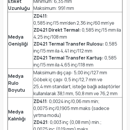
Etiket
Minimum: 6,35 mm
Uzunluğu
Maksimum: 991 mm
ZD411
:
0,585 inç/15 mm’den 2,36 inç/60 mm’ye
ZD421 Direkt Termal:
0,585 inç/15 mm ila
Medya
4,25 inç/108 mm
Genişliği
ZD421 Termal Transfer Rulosu:
0,585
inç/15 mm ila 4,41 inç/112 mm
ZD421 Termal Transfer Kartuş:
0,585
inç/15 mm ila 4,65 inç/118 mm
Maksimum dış çap: 5,00 inç/127 mm
Medya
Göbek iç çapı: 0,5 inç/12,7 mm ve
Rulo
25,4 mm standart, isteğe bağlı adaptörler
Boyutu
kullanılarak 38,1 mm, 50,8 mm ve 76,2 mm
ZD411
: 0,0024 inç/0,06 mm min;
0,0075 inç/0,1905 mm maks (sadece
Medya
yırtma modu)
Kalınlığı
ZD421
: 0,003 inç (0,08 mm) min.;
0,0075 inç (0,19 mm) maks