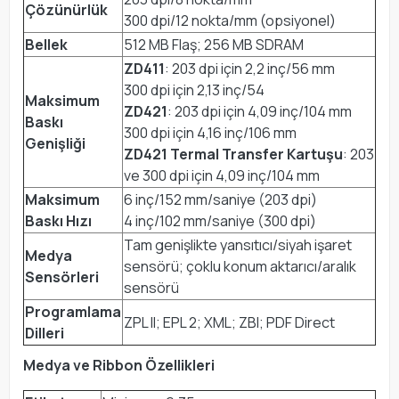
Çözünürlük
300 dpi/12 nokta/mm (opsiyonel)
Bellek
512 MB Flaş; 256 MB SDRAM
ZD411
: 203 dpi için 2,2 inç/56 mm
300 dpi için 2,13 inç/54
Maksimum
ZD421
: 203 dpi için 4,09 inç/104 mm
Baskı
300 dpi için 4,16 inç/106 mm
Genişliği
ZD421 Termal Transfer Kartuşu
: 203
ve 300 dpi için 4,09 inç/104 mm
Maksimum
6 inç/152 mm/saniye (203 dpi)
Baskı Hızı
4 inç/102 mm/saniye (300 dpi)
Tam genişlikte yansıtıcı/siyah işaret
Medya
sensörü; çoklu konum aktarıcı/aralık
Sensörleri
sensörü
Programlama
ZPL II; EPL 2; XML; ZBI; PDF Direct
Dilleri
Medya ve Ribbon Özellikleri