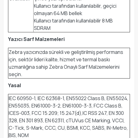
Kullanıcı tarafından kullanılabilir, geçici
olmayan 64 MB bellek
Kullanıcı tarafından kullanılabilir 8 MB
SDRAM
Yazıcı Sarf Malzemeleri
Zebra yazıcınızda sürekli ve geliştirilmiş performans
için, sektör lideri kalite, hizmet ve termal baskı
uzmanlığına sahip Zebra Onaylı Sarf Malzemelerini
seçin.
Yasal
IEC 60950-1, IEC 62368-1, EN55022 Class B, EN55024,
EN55035, EN61000-3-2, EN61000-3-3, FCC Class B,
ICES-003, FCC 15.209; 15.247(d),IC RSS 247, EN 300
328, EN 301 893, EN 62311, cTUVus CE Marking, VCCI,
C-Tick, S-Mark, CCC, CU, BSMI, KCC, SABS, IN-Metro,
BIS, NOM