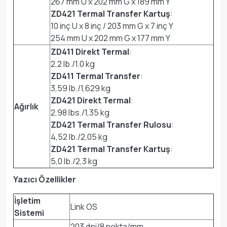
267 mm U x 202 mm G x 189 mm Y
ZD421 Termal Transfer Kartuş
:
10 inç U x 8 inç / 203 mm G x 7 inç Y
254 mm U x 202 mm G x 177 mm Y
ZD411 Direkt Termal
:
2,2 lb./1.0 kg
ZD411 Termal Transfer
:
3,59 lb./1,629 kg
ZD421 Direkt Termal
:
Ağırlık
2,98 lbs./1,35 kg
ZD421 Termal Transfer Rulosu
:
4,52 lb./2,05 kg
ZD421 Termal Transfer Kartuş
:
5,0 lb./2,3 kg
Yazıcı Özellikler
İşletim
Link OS
Sistemi
203 dpi/8 nokta/mm