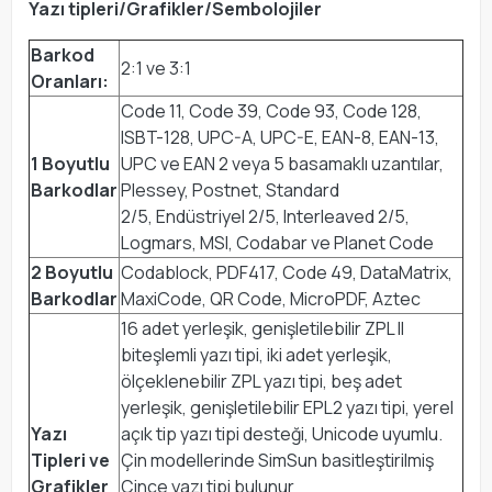
Yazı tipleri/Grafikler/Sembolojiler
Barkod
2:1 ve 3:1
Oranları:
Code 11, Code 39, Code 93, Code 128,
ISBT-128, UPC-A, UPC-E, EAN-8, EAN-13,
1 Boyutlu
UPC ve EAN 2 veya 5 basamaklı uzantılar,
Barkodlar
Plessey, Postnet, Standard
2/5, Endüstriyel 2/5, Interleaved 2/5,
Logmars, MSI, Codabar ve Planet Code
2 Boyutlu
Codablock, PDF417, Code 49, DataMatrix,
Barkodlar
MaxiCode, QR Code, MicroPDF, Aztec
16 adet yerleşik, genişletilebilir ZPL II
biteşlemli yazı tipi, iki adet yerleşik,
ölçeklenebilir ZPL yazı tipi, beş adet
yerleşik, genişletilebilir EPL2 yazı tipi, yerel
Yazı
açık tip yazı tipi desteği, Unicode uyumlu.
Tipleri ve
Çin modellerinde SimSun basitleştirilmiş
Grafikler
Çince yazı tipi bulunur