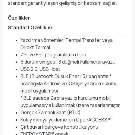
standart garantiyi aşan gelişmiş bir kapsam sağlar.
Özellikler
Standart Özellikler
Yazdırma yöntemleri Termal Transfer veya
Direkt Termal
ZPL ve EPL programlama dilleri
5 durum simgesi, 3 düğmeli kullanıcı arayüzü
USB 2.0, USB Host
BLE (Bluetooth Düşük Enerji 5) bağlantısı*
aracılığıyla Android ve iOS için yazıcı kurulumu
mobil uygulaması
* BLE sadece Zebra yazıcı kurulumu mobil
uygulamasıyla kullanılmak üzere tasarlanmıştır
Gerçek Zamanlı Saat (RTC)
Kolay medya yükleme için OpenACCESS™
Çift duvarlı çerçeve konstrüksiyonu
ENERGY STAR® onaylı