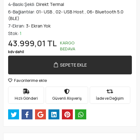
4-Baskı Şekli:
Direkt Termal
6-Bağlantılar:
01- USB
,
02- USB Host
,
06- Bluetooth 5.0
(BLE)
7-Ekran:
3- Ekran Yok
Stok:
1
43.999,01 TL
KARGO
BEDAVA
kdv dahil
SEPETE EKLE
Favorilerime ekle
Hızlı Gönderi
Güvenli Alışveriş
İade ve Değişim