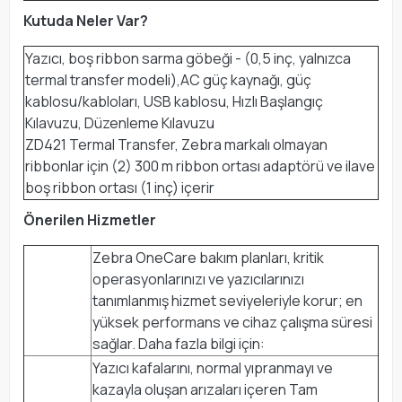
Kutuda Neler Var?
Yazıcı, boş ribbon sarma göbeği - (0,5 inç, yalnızca
termal transfer modeli),AC güç kaynağı, güç
kablosu/kabloları, USB kablosu, Hızlı Başlangıç
Kılavuzu, Düzenleme Kılavuzu
ZD421 Termal Transfer, Zebra markalı olmayan
ribbonlar için (2) 300 m ribbon ortası adaptörü ve ilave
boş ribbon ortası (1 inç) içerir
Önerilen Hizmetler
Zebra OneCare bakım planları, kritik
operasyonlarınızı ve yazıcılarınızı
tanımlanmış hizmet seviyeleriyle korur; en
yüksek performans ve cihaz çalışma süresi
sağlar. Daha fazla bilgi için:
Yazıcı kafalarını, normal yıpranmayı ve
kazayla oluşan arızaları içeren Tam