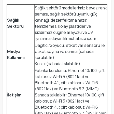
Sağlık sektörü modellerimiz beyaz renk
şeması, sağlık sektörü uyumlu güç
Sağlık
kaynağı, dezenfektana hazır,
Sektörü
temizlemesi kolay plastikler ve
sızdırmaz düğme arayüzü ve UV
ışınlarına dayanıklı muhafaza içerir
Dağıtıcı/Soyucu: etiket var sensörü ile
Medya
etiket soyma ve sunma (sahada
Kullanımı
kurulabilir)
Kesici (sahada takılabilir)
Fabrika kurulumu: Ethernet 10/100, çift
kablosuz Wi-Fi 5 (802.11ac) ve
Bluetooth 4.1; çift kablosuz Wi-Fi 6
(802.11ax) ve Bluetooth 5.3 (MIMO)
İletişim
Sahada takılabilir: Ethernet 10/100, çift
kablosuz Wi-Fi 5 (802.11ac) ve
Bluetooth 4.1; çift kablosuz Wi-Fi 6
(802.11ax) ve Bluetooth 5.3 (SISO); Seri