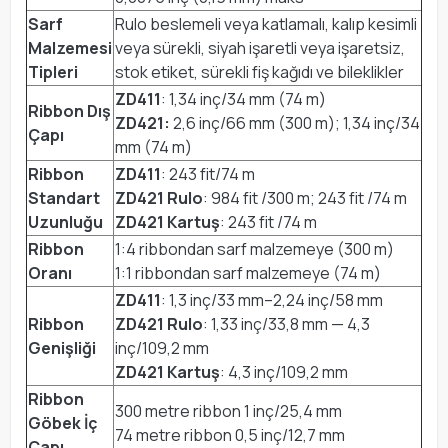
Sarf
Rulo beslemeli veya katlamalı, kalıp kesimli
Malzemesi
veya sürekli, siyah işaretli veya işaretsiz,
Tipleri
stok etiket, sürekli fiş kağıdı ve bileklikler
ZD411
: 1,34 inç/34 mm (74 m)
Ribbon Dış
ZD421:
2,6 inç/66 mm (300 m); 1,34 inç/34
Çapı
mm (74 m)
Ribbon
ZD411
: 243 fit/74 m
Standart
ZD421 Rulo
: 984 fit /300 m; 243 fit /74 m
Uzunluğu
ZD421 Kartuş
: 243 fit /74 m
Ribbon
1:4 ribbondan sarf malzemeye (300 m)
Oranı
1:1 ribbondan sarf malzemeye (74 m)
ZD411
: 1,3 inç/33 mm–2,24 inç/58 mm
Ribbon
ZD421 Rulo
: 1,33 inç/33,8 mm — 4,3
Genişliği
inç/109,2 mm
ZD421 Kartuş
: 4,3 inç/109,2 mm
Ribbon
300 metre ribbon 1 inç/25,4 mm
Göbek İç
74 metre ribbon 0,5 inç/12,7 mm
Çapı