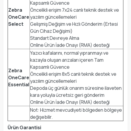
Kapsamlı Güvence
Zebra
Öncelikli erişim 7x24 canlı teknik destek ve
OneCare
yazılım güncellemeleri
Select
Gelişmiş Değişim ve Hızlı Gönderim (Ertesi
Gün Cihaz Değişimi)
Standart Devreye Alma
Online Ürün İade Onayı (RMA) desteği
Yazıcı kafalarını, normal yıpranmayı ve
kazayla oluşan arızaları içeren Tam
Kapsamlı Güvence
Zebra
Öncelikli erişim 8x5 canlı teknik destek ve
OneCare
yazılım güncellemeleri
Essential
Depoda üç günlük onarım süresine ilaveten
kara yoluyla ücretsiz geri gönderim
Online Ürün İade Onayı (RMA) desteği
Not: Hizmet mevcudiyeti bölgeden bölgeye
değişebilir.
Ürün Garantisi