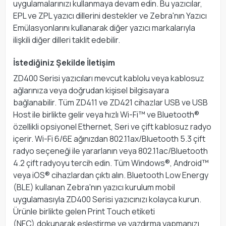
uygulamalarınızı kullanmaya devam edin. Bu yazıcılar,
EPL ve ZPL yazıcı dillerini destekler ve Zebra'nın Yazıcı
Emülasyonlarını kullanarak diğer yazıcı markalarıyla
ilişkili diğer dilleri taklit edebilir.
İstediğiniz Şekilde İletişim
ZD400 Serisi yazıcıları mevcut kablolu veya kablosuz
ağlarınıza veya doğrudan kişisel bilgisayara
bağlanabilir. Tüm ZD411 ve ZD421 cihazlar USB ve USB
Host ile birlikte gelir veya hızlı Wi-Fi™ ve Bluetooth®
özellikli opsiyonel Ethernet, Seri ve çift kablosuz radyo
içerir. Wi-Fi 6/6E ağınızdan 802.11ax/Bluetooth 5.3 çift
radyo seçeneği ile yararlanın veya 802.11ac/Bluetooth
4.2 çift radyoyu tercih edin. Tüm Windows®, Android™
veya iOS® cihazlardan çıktı alın. Bluetooth Low Energy
(BLE) kullanan Zebra'nın yazıcı kurulum mobil
uygulamasıyla ZD400 Serisi yazıcınızı kolayca kurun.
Ürünle birlikte gelen Print Touch etiketi
(NFC),dokunarak eşleştirme ve yazdırma yapmanızı