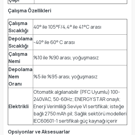
Çalışma Özellikleri
Çalışma
40° ile 105°F/4,4° ile 41°C arası
Sıcaklığı
Depolama
-40° ile 60° C arası
Sıcaklığı
Çalışma
%10 ile %90 arası, yoğuşmasız
Nemi
Depolama
Nem
%5 ile %95 arası, yoğuşmasız
Oranı
Otomatik algılanabilir (PFC Uyumlu) 100-
240VAC, 50-60Hz; ENERGY STAR onaylı;
Elektrikli
Enerji Verimliliği Seviye VI sertifikalı; isteğe
bağlı 2750 mAh pil; Sağlık sektörü modelleri
IEC60601-1 sertifikalı güç kaynağı içerir
Opsiyonlar ve Aksesuarlar