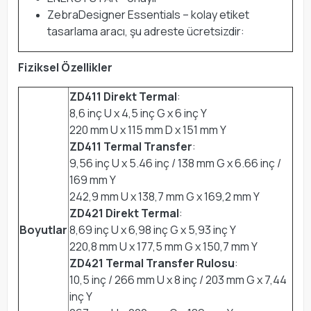
ZebraDesigner Essentials – kolay etiket
tasarlama aracı, şu adreste ücretsizdir:
Fiziksel Özellikler
ZD411 Direkt Termal
:
8,6 inç U x 4,5 inç G x 6 inç Y
220 mm U x 115 mm D x 151 mm Y
ZD411 Termal Transfer
:
9,56 inç U x 5.46 inç / 138 mm G x 6.66 inç /
169 mm Y
242,9 mm U x 138,7 mm G x 169,2 mm Y
ZD421 Direkt Termal
:
Boyutlar
8,69 inç U x 6,98 inç G x 5,93 inç Y
220,8 mm U x 177,5 mm G x 150,7 mm Y
ZD421 Termal Transfer Rulosu
:
10,5 inç / 266 mm U x 8 inç / 203 mm G x 7,44
inç Y