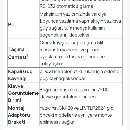
RS-232 otomatik algılama
Maksimum yazıcı hızında vardiya
boyunca yazdırma yapmak için yazıcıya
Pil
güç sağlar; tüm medya kullanımı
seçeneklerini destekler
Omuz kayışı ve saplı taşıma kılıfı
Taşıma
masaüstü yazıcınız ve pilinizi
1
uygulama noktasına getirmenizi
Çantası
kolaylaştırır
Kapalı Güç
ZD421’in kablosuz kurulum için eklemeli
Kaynağı
güç kaynağı aksesuarı
Klavye
Bağımsız baskı çözümü için ZKDU
Görüntüleme
klavye görüntüleme ünitesi
Birimi
Montaj
Yazıcının GK420 ve LP/TLP2824 gibi
Adaptörü
önceki modellerle aynı yere monte
Braketi
edilmesini sağlar