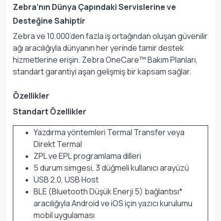
Zebra’nın Dünya Çapındaki Servislerine ve
Desteğine Sahiptir
Zebra ve 10.000’den fazla iş ortağından oluşan güvenilir
ağı aracılığıyla dünyanın her yerinde tamir destek
hizmetlerine erişin. Zebra OneCare™ Bakım Planları,
standart garantiyi aşan gelişmiş bir kapsam sağlar.
Özellikler
Standart Özellikler
Yazdırma yöntemleri Termal Transfer veya
Direkt Termal
ZPL ve EPL programlama dilleri
5 durum simgesi, 3 düğmeli kullanıcı arayüzü
USB 2.0, USB Host
BLE (Bluetooth Düşük Enerji 5) bağlantısı*
aracılığıyla Android ve iOS için yazıcı kurulumu
mobil uygulaması