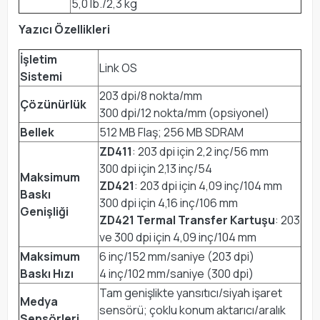
5,0 lb./2,3 kg
Yazıcı Özellikleri
İşletim
Link OS
Sistemi
203 dpi/8 nokta/mm
Çözünürlük
300 dpi/12 nokta/mm (opsiyonel)
Bellek
512 MB Flaş; 256 MB SDRAM
ZD411
: 203 dpi için 2,2 inç/56 mm
300 dpi için 2,13 inç/54
Maksimum
ZD421
: 203 dpi için 4,09 inç/104 mm
Baskı
300 dpi için 4,16 inç/106 mm
Genişliği
ZD421 Termal Transfer Kartuşu
: 203
ve 300 dpi için 4,09 inç/104 mm
Maksimum
6 inç/152 mm/saniye (203 dpi)
Baskı Hızı
4 inç/102 mm/saniye (300 dpi)
Tam genişlikte yansıtıcı/siyah işaret
Medya
sensörü; çoklu konum aktarıcı/aralık
Sensörleri