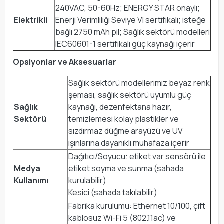
240VAC, 50-60Hz; ENERGY STAR onaylı;
Elektrikli
Enerji Verimliliği Seviye VI sertifikalı; isteğe
bağlı 2750 mAh pil; Sağlık sektörü modelleri
IEC60601-1 sertifikalı güç kaynağı içerir
Opsiyonlar ve Aksesuarlar
Sağlık sektörü modellerimiz beyaz renk
şeması, sağlık sektörü uyumlu güç
Sağlık
kaynağı, dezenfektana hazır,
Sektörü
temizlemesi kolay plastikler ve
sızdırmaz düğme arayüzü ve UV
ışınlarına dayanıklı muhafaza içerir
Dağıtıcı/Soyucu: etiket var sensörü ile
Medya
etiket soyma ve sunma (sahada
Kullanımı
kurulabilir)
Kesici (sahada takılabilir)
Fabrika kurulumu: Ethernet 10/100, çift
kablosuz Wi-Fi 5 (802.11ac) ve