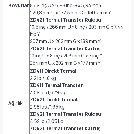
Boyutlar
8,69 inç U x 6,98 inç G x 5,93 inç Y
220,8 mm U x 177,5 mm G x 150,7 mm Y
ZD421 Termal Transfer Rulosu
:
10,5 inç / 266 mm U x 8 inç / 203 mm G x 7,44
inç Y
267 mm U x 202 mm G x 189 mm Y
ZD421 Termal Transfer Kartuş
:
10 inç U x 8 inç / 203 mm G x 7 inç Y
254 mm U x 202 mm G x 177 mm Y
ZD411 Direkt Termal
:
2,2 lb./1.0 kg
ZD411 Termal Transfer
:
3,59 lb./1,629 kg
ZD421 Direkt Termal
:
Ağırlık
2,98 lbs./1,35 kg
ZD421 Termal Transfer Rulosu
:
4,52 lb./2,05 kg
ZD421 Termal Transfer Kartuş
: