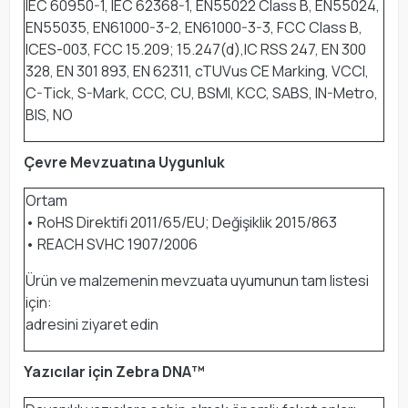
IEC 60950-1, IEC 62368-1, EN55022 Class B, EN55024,
EN55035, EN61000-3-2, EN61000-3-3, FCC Class B,
ICES-003, FCC 15.209; 15.247(d),IC RSS 247, EN 300
328, EN 301 893, EN 62311, cTUVus CE Marking, VCCI,
C-Tick, S-Mark, CCC, CU, BSMI, KCC, SABS, IN-Metro,
BIS, NO
Çevre Mevzuatına Uygunluk
Ortam
• RoHS Direktifi 2011/65/EU; Değişiklik 2015/863
• REACH SVHC 1907/2006
Ürün ve malzemenin mevzuata uyumunun tam listesi
için:
adresini ziyaret edin
Yazıcılar için Zebra DNA™