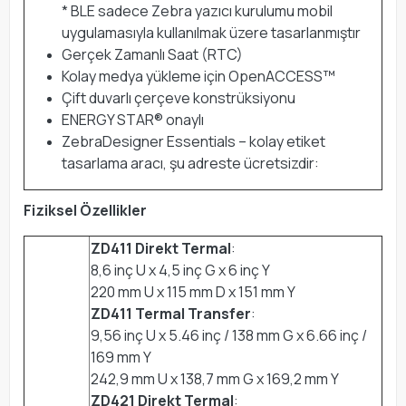
* BLE sadece Zebra yazıcı kurulumu mobil
uygulamasıyla kullanılmak üzere tasarlanmıştır
Gerçek Zamanlı Saat (RTC)
Kolay medya yükleme için OpenACCESS™
Çift duvarlı çerçeve konstrüksiyonu
ENERGY STAR® onaylı
ZebraDesigner Essentials – kolay etiket
tasarlama aracı, şu adreste ücretsizdir:
Fiziksel Özellikler
ZD411 Direkt Termal
:
8,6 inç U x 4,5 inç G x 6 inç Y
220 mm U x 115 mm D x 151 mm Y
ZD411 Termal Transfer
:
9,56 inç U x 5.46 inç / 138 mm G x 6.66 inç /
169 mm Y
242,9 mm U x 138,7 mm G x 169,2 mm Y
ZD421 Direkt Termal
: