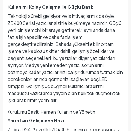
Kullanımı Kolay Çalışma ile Güçlü Baskı
Teknoloji sürekli gelişiyor ve iş ihtiyaçlarınız da öyle.
ZD400 Serisi yazıcılar sizinle büyümeye hazırdır. Güçlü
yeni bir işlemciyi bir araya getirerek, aynı anda daha
fazla işi yapabilir ve daha fazla işlem
gerçekleştirebilirsiniz. Sahada yükseltilebilir ortam
işleme ve kablosuz kitler dahil, gelişmiş özellikler ve
bağlantı seçenekleri, bu yazıcıları diğer yazıcılardan
ayırıyor. Medya yenilemeden yazıcı sorunlarını
çözmeye kadar yazıcılarınızı çalışır durumda tutmak için
gerekenleri anında görmenizi sağlayan beş LED
simgesi. Gelişmiş üç düğmeli kullanıcı arabirimi,
masaüstü yazıcılarda yaygın olan tipik tek düğmeli/tek
ışıklı arabirimin yerini alır.
Kurulumu Basit, Hemen Kullanın ve Yönetin
Yarın İçin Gelişmeye Hazır
Zebra DNA™ özellikli ZD400 Serisinin entegrasyonu ve