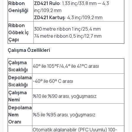
Ribbon
ZD421 Rulo
: 1,33 inç/33,8 mm — 4,3
Genişliği
inç/109,2 mm
ZD421 Kartuş
: 4,3 inç/109,2 mm
Ribbon
300 metre ribbon 1 inç/25,4 mm
Göbek İç
74 metre ribbon 0,5 inç/12,7 mm
Çapı
Çalışma Özellikleri
Çalışma
40° ile 105°F/4,4° ile 41°C arası
Sıcaklığı
Depolama
-40° ile 60° C arası
Sıcaklığı
Çalışma
%10 ile %90 arası, yoğuşmasız
Nemi
Depolama
Nem
%5 ile %95 arası, yoğuşmasız
Oranı
Otomatik algılanabilir (PFC Uyumlu) 100-