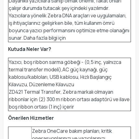
Dayanıklı yazıcılara sahip olmak önemli; fakat onları
çalışır durumda tutacak şey içindeki yazılımdır.
Yazıcılara yönelik Zebra DNA araçları ve uygulamaları,
iş ihtiyaçlarınız gelişirken bile, tüm kullanım ömrü
boyunca yazıcı performansını optimize etme olanağını
sunar. Daha fazla bilgi için
Kutuda Neler Var?
Yazıcı, boş ribbon sarma göbeği - (0,5 inç, yalnızca
termal transfer modeli),AC güç kaynağı, güç
kablosu/kabloları, USB kablosu, Hızlı Başlangıç
Kılavuzu, Düzenleme Kılavuzu
ZD421 Termal Transfer, Zebra markalı olmayan
ribbonlar için (2) 300 m ribbon ortası adaptörü ve ilave
boş ribbon ortası (1 inç) içerir
Önerilen Hizmetler
Zebra OneCare bakım planları, kritik
operasyonlarınızı ve yazıcılarınızı