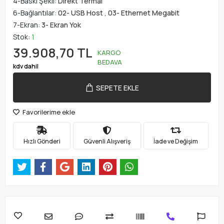
4-Baskı Şekli:
Direkt Termal
6-Bağlantılar:
02- USB Host
,
03- Ethernet Megabit
7-Ekran:
3- Ekran Yok
Stok:
1
39.908,70 TL
KARGO
BEDAVA
kdv dahil
SEPETE EKLE
Favorilerime ekle
Hızlı Gönderi
Güvenli Alışveriş
İade ve Değişim