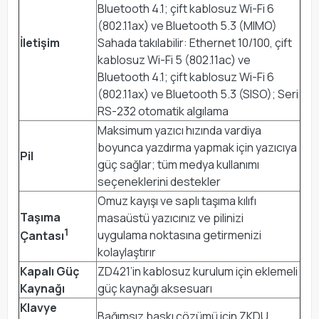
Bluetooth 4.1; çift kablosuz Wi-Fi 6
(802.11ax) ve Bluetooth 5.3 (MIMO)
İletişim
Sahada takılabilir: Ethernet 10/100, çift
kablosuz Wi-Fi 5 (802.11ac) ve
Bluetooth 4.1; çift kablosuz Wi-Fi 6
(802.11ax) ve Bluetooth 5.3 (SISO); Seri
RS-232 otomatik algılama
Maksimum yazıcı hızında vardiya
boyunca yazdırma yapmak için yazıcıya
Pil
güç sağlar; tüm medya kullanımı
seçeneklerini destekler
Omuz kayışı ve saplı taşıma kılıfı
Taşıma
masaüstü yazıcınız ve pilinizi
1
uygulama noktasına getirmenizi
Çantası
kolaylaştırır
Kapalı Güç
ZD421’in kablosuz kurulum için eklemeli
Kaynağı
güç kaynağı aksesuarı
Klavye
Bağımsız baskı çözümü için ZKDU