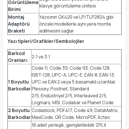
Görüntüleme
klavye görüntüleme ünitesi
Birimi
Montaj
Yazıcının GK420 ve LP/TLP2824 gibi
Adaptörü
önceki modellerle aynı yere monte
Braketi
edilmesini sağlar
Yazı tipleri/Grafikler/Sembolojiler
Barkod
2:1 ve 3:1
Oranları:
Code 11, Code 39, Code 93, Code 128,
ISBT-128, UPC-A, UPC-E, EAN-8, EAN-13,
1 Boyutlu
UPC ve EAN 2 veya 5 basamaklı uzantılar,
Barkodlar
Plessey, Postnet, Standard
2/5, Endüstriyel 2/5, Interleaved 2/5,
Logmars, MSI, Codabar ve Planet Code
2 Boyutlu
Codablock, PDF417, Code 49, DataMatrix,
Barkodlar
MaxiCode, QR Code, MicroPDF, Aztec
16 adet yerleşik, genişletilebilir ZPL II