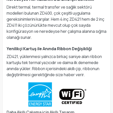
Direkt termal, termal transfer ve sağlık sektörü
modelleri bulunan ZD400, çok çeşitli uygulama
gereksinimlerini karşılar. Hem 4 inç ZD421 hem de 2 inç
ZD411 iki çözünürlükte mevcut olup çok sayıda
konfigürasyon ve neredeyse her çalışma alanına sığma
olanağı sunar.
Yenilikçi Kartuş ile Anında Ribbon Değişikliği
ZD421, yüklenmesi yalnızca birkaç saniye alan ribbon
kartuşlu tek termal yazıcıdır ve daima ilk denemede
anında yükler. Ribbon içerisindeki akıllı çip, ribbonun
değiştirilmesi gerektiğinde size haber verir.
Daha Akıllı Çalışma için Akıllı Tasarım