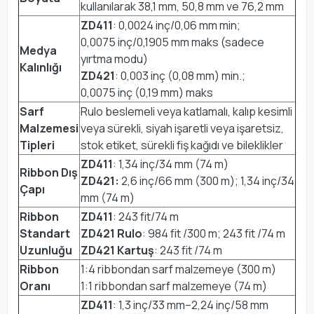
kullanılarak 38,1 mm, 50,8 mm ve 76,2 mm
ZD411
: 0,0024 inç/0,06 mm min;
0,0075 inç/0,1905 mm maks (sadece
Medya
yırtma modu)
Kalınlığı
ZD421
: 0,003 inç (0,08 mm) min.;
0,0075 inç (0,19 mm) maks
Sarf
Rulo beslemeli veya katlamalı, kalıp kesimli
Malzemesi
veya sürekli, siyah işaretli veya işaretsiz,
Tipleri
stok etiket, sürekli fiş kağıdı ve bileklikler
ZD411
: 1,34 inç/34 mm (74 m)
Ribbon Dış
ZD421:
2,6 inç/66 mm (300 m); 1,34 inç/34
Çapı
mm (74 m)
Ribbon
ZD411
: 243 fit/74 m
Standart
ZD421 Rulo
: 984 fit /300 m; 243 fit /74 m
Uzunluğu
ZD421 Kartuş
: 243 fit /74 m
Ribbon
1:4 ribbondan sarf malzemeye (300 m)
Oranı
1:1 ribbondan sarf malzemeye (74 m)
ZD411
: 1,3 inç/33 mm–2,24 inç/58 mm