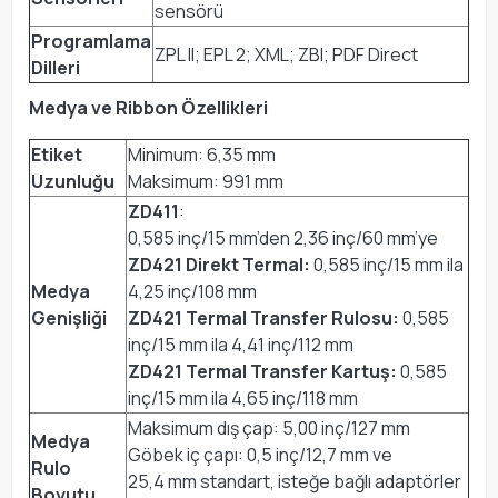
sensörü
Programlama
ZPL II; EPL 2; XML; ZBI; PDF Direct
Dilleri
Medya ve Ribbon Özellikleri
Etiket
Minimum: 6,35 mm
Uzunluğu
Maksimum: 991 mm
ZD411
:
0,585 inç/15 mm’den 2,36 inç/60 mm’ye
ZD421 Direkt Termal:
0,585 inç/15 mm ila
Medya
4,25 inç/108 mm
Genişliği
ZD421 Termal Transfer Rulosu:
0,585
inç/15 mm ila 4,41 inç/112 mm
ZD421 Termal Transfer Kartuş:
0,585
inç/15 mm ila 4,65 inç/118 mm
Maksimum dış çap: 5,00 inç/127 mm
Medya
Göbek iç çapı: 0,5 inç/12,7 mm ve
Rulo
25,4 mm standart, isteğe bağlı adaptörler
Boyutu