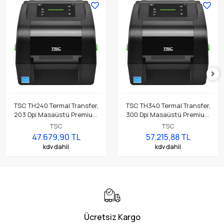
TSC TH240 Termal Transfer,
TSC TH340 Termal Transfer,
203 Dpi Masaüstü Premium
300 Dpi Masaüstü Premium
Barkod Etiket Rulo Yazıcı
Barkod Etiket Rulo Yazıcı
TSC
TSC
47.679,90 TL
57.215,88 TL
kdv dahil
kdv dahil
Ücretsiz Kargo