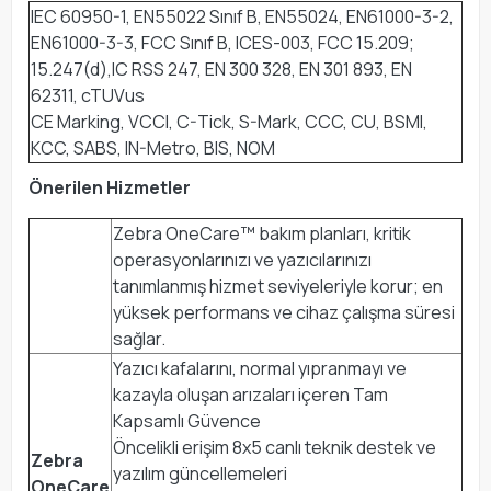
IEC 60950-1, EN55022 Sınıf B, EN55024, EN61000-3-2,
EN61000-3-3, FCC Sınıf B, ICES-003, FCC 15.209;
15.247(d),IC RSS 247, EN 300 328, EN 301 893, EN
62311, cTUVus
CE Marking, VCCI, C-Tick, S-Mark, CCC, CU, BSMI,
KCC, SABS, IN-Metro, BIS, NOM
Önerilen Hizmetler
Zebra OneCare™ bakım planları, kritik
operasyonlarınızı ve yazıcılarınızı
tanımlanmış hizmet seviyeleriyle korur; en
yüksek performans ve cihaz çalışma süresi
sağlar.
Yazıcı kafalarını, normal yıpranmayı ve
kazayla oluşan arızaları içeren Tam
Kapsamlı Güvence
Öncelikli erişim 8x5 canlı teknik destek ve
Zebra
yazılım güncellemeleri
OneCare