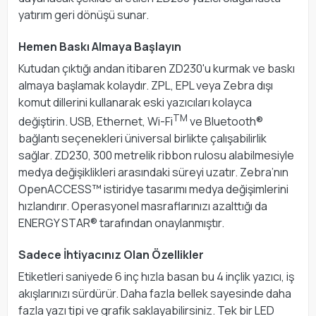
yatırım geri dönüşü sunar.
Hemen Baskı Almaya Başlayın
Kutudan çıktığı andan itibaren ZD230'u kurmak ve baskı
almaya başlamak kolaydır. ZPL, EPL veya Zebra dışı
komut dillerini kullanarak eski yazıcıları kolayca
TM
değiştirin. USB, Ethernet, Wi-Fi
ve Bluetooth®
bağlantı seçenekleri üniversal birlikte çalışabilirlik
sağlar. ZD230, 300 metrelik ribbon rulosu alabilmesiyle
medya değişiklikleri arasındaki süreyi uzatır. Zebra’nın
OpenACCESS™ istiridye tasarımı medya değişimlerini
hızlandırır. Operasyonel masraflarınızı azalttığı da
ENERGY STAR® tarafından onaylanmıştır.
Sadece İhtiyacınız Olan Özellikler
Etiketleri saniyede 6 inç hızla basan bu 4 inçlik yazıcı, iş
akışlarınızı sürdürür. Daha fazla bellek sayesinde daha
fazla yazı tipi ve grafik saklayabilirsiniz. Tek bir LED