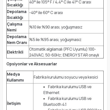
40° ile 105° F / 4,4° C ile 41° C arası
Sıcaklığı
Depolama
-40° ile 60° C arası
Sıcaklığı
Çalışma
%10 ile %90 arası, yoğuşmasız
Nemi
Depolama
%5 ile %95 arası, yoğuşmasız
Nem Oranı
Otomatik algılamalı (PFC Uyumlu) 100-
Elektrikli
240VAC, 50-60Hz; ENERGY STAR onaylı
Opsiyonlar ve Aksesuarlar
Medya
Fabrika kurulumu soyucu veya kesici
Kullanımı
Fabrika kurulumu USB ve
Ethernet
Fabrika kurulumu USB ve
İletişim
Bluetooth 4.1