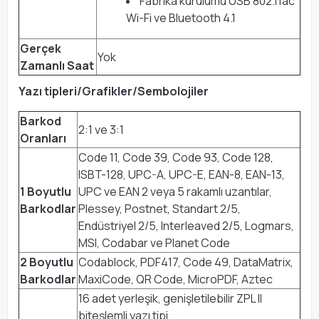
Fabrika kurulumu USB 802.11ac
Wi-Fi ve Bluetooth 4.1
Gerçek
Yok
Zamanlı Saat
Yazı tipleri/Grafikler/Sembolojiler
Barkod
2:1 ve 3:1
Oranları
Code 11, Code 39, Code 93, Code 128,
ISBT-128, UPC-A, UPC-E, EAN-8, EAN-13,
1 Boyutlu
UPC ve EAN 2 veya 5 rakamlı uzantılar,
Barkodlar
Plessey, Postnet, Standart 2/5,
Endüstriyel 2/5, Interleaved 2/5, Logmars,
MSI, Codabar ve Planet Code
2 Boyutlu
Codablock, PDF417, Code 49, DataMatrix,
Barkodlar
MaxiCode, QR Code, MicroPDF, Aztec
16 adet yerleşik, genişletilebilir ZPL II
biteşlemli yazı tipi