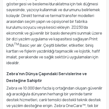
göstergesi ve besleme/duraklatma için tek düğmesi
sayesinde, yazıcıyı kullanmak ve durumunu belirlemek
kolaydır. Direkt termal ve termal transfer modelleri
arasından seçim yapın ve opsiyonel bir fabrika
kurulumu soyucu veya kesici ekleyin. ZD230’da
ekonomik ve güvenilir bir baskı deneyimi sunmak üzere
bir dizi yazılım uygulama ve kapasitesi sağlayan Print
TM
DNA
Basic yer alır. Çeşitli biletler, etiketler, biniş
kartları ve fişlerin yazdırıldığı taşımacılık ve lojistik, hafif
imalat, perakende ve sağlık sektörü uygulamaları için
idealdir.
Zebra’nın Dünya Çapındaki Servislerine ve
Desteğine Sahiptir
Zebra ve 10.000’den fazla iş ortağından oluşan güvenilir
ağı aracılığıyla dünyanın herhangi bir yerinde tamir
destek hizmetleri, canlı temsilci destekli teknik destek
ve yazılım desteğine erişin. Zebra OneCare™, tek bir