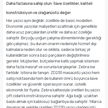
Daha fazlasına sahip olun: İlave özellikler, kaliteli
konstrüksiyon ve olağanüstü değer
Her yazıcı aynı değildir, özellikle de basic modelleri.
Ekonomik yazıcılar maliyetleri azaltmak için genellikle
daha ucuz parçalardan üretilir ve daha az özelliğe
sahiptir. Birçoğu yoğun çalışma dönemlerinde gerektiği
gibi çalışmaz; bu durum onarım nedeniyle hizmet dışı
kalmalara neden olur ve sıklıkla, sadece birkaç yıl
kullanıldıktan sonra bazı parçaların değiştirilmesi
gerekir. Müşteriler, bütçelerine katkı yapmak isterken
daha fazla masraf ve sorunla karşılaşırlar. Zebra ise
farklıdır. İstisna ile tanışın. ZD230 masaüstü yazıcı hem
satış noktasında hem de kullanım ömrü boyunca ilave
özellikler ve güvenilir operasyon sunar, üstelik
ekonomik bir fiyata. Zebra kalitesiyle üretilen bu yazıcı
çift cidarlı konstrüksiyona sahiptir. Ağa bağlı, uzaktan
baskı almak için kablosuz bağlantıya da sahiptir. Yıllarca
dayanacak şekilde üretilen ZD230 yazıcı olağanüstü