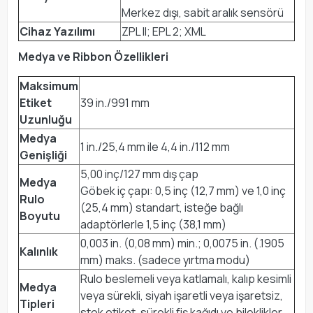
Merkez dışı, sabit aralık sensörü
Cihaz Yazılımı
ZPL II; EPL 2; XML
Medya ve Ribbon Özellikleri
Maksimum
Etiket
39 in./991 mm
Uzunluğu
Medya
1 in./25,4 mm ile 4,4 in./112 mm
Genişliği
5,00 inç/127 mm dış çap
Medya
Göbek iç çapı: 0,5 inç (12,7 mm) ve 1,0 inç
Rulo
(25,4 mm) standart, isteğe bağlı
Boyutu
adaptörlerle 1,5 inç (38,1 mm)
0,003 in. (0,08 mm) min.; 0,0075 in. (.1905
Kalınlık
mm) maks. (sadece yırtma modu)
Rulo beslemeli veya katlamalı, kalıp kesimli
Medya
veya sürekli, siyah işaretli veya işaretsiz,
Tipleri
stok etiket, sürekli fiş kağıdı ve bileklikler