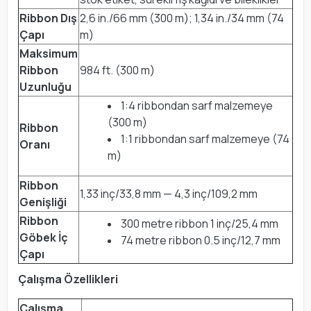
Ribbon Dış
2,6 in./66 mm (300 m); 1,34 in./34 mm (74
Çapı
m)
Maksimum
Ribbon
984 ft. (300 m)
Uzunluğu
1:4 ribbondan sarf malzemeye
(300 m)
Ribbon
1:1 ribbondan sarf malzemeye (74
Oranı
m)
Ribbon
1,33 inç/33,8 mm — 4,3 inç/109,2 mm
Genişliği
Ribbon
300 metre ribbon 1 inç/25,4 mm
Göbek İç
74 metre ribbon 0.5 inç/12,7 mm
Çapı
Çalışma Özellikleri
Çalışma