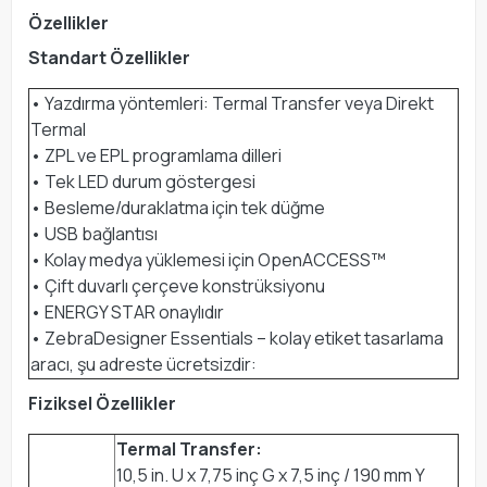
Özellikler
Standart Özellikler
• Yazdırma yöntemleri: Termal Transfer veya Direkt
Termal
• ZPL ve EPL programlama dilleri
• Tek LED durum göstergesi
• Besleme/duraklatma için tek düğme
• USB bağlantısı
• Kolay medya yüklemesi için OpenACCESS™
• Çift duvarlı çerçeve konstrüksiyonu
• ENERGY STAR onaylıdır
• ZebraDesigner Essentials – kolay etiket tasarlama
aracı, şu adreste ücretsizdir:
Fiziksel Özellikler
Termal Transfer:
10,5 in. U x 7,75 inç G x 7,5 inç / 190 mm Y