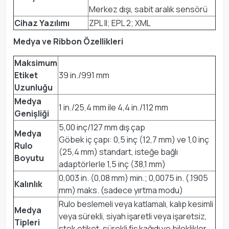
Merkez dışı, sabit aralık sensörü
Cihaz Yazılımı
ZPL II; EPL 2; XML
Medya ve Ribbon Özellikleri
Maksimum
Etiket
39 in./991 mm
Uzunluğu
Medya
1 in./25,4 mm ile 4,4 in./112 mm
Genişliği
5,00 inç/127 mm dış çap
Medya
Göbek iç çapı: 0,5 inç (12,7 mm) ve 1,0 inç
Rulo
(25,4 mm) standart, isteğe bağlı
Boyutu
adaptörlerle 1,5 inç (38,1 mm)
0,003 in. (0,08 mm) min.; 0,0075 in. (.1905
Kalınlık
mm) maks. (sadece yırtma modu)
Rulo beslemeli veya katlamalı, kalıp kesimli
Medya
veya sürekli, siyah işaretli veya işaretsiz,
Tipleri
stok etiket, sürekli fiş kağıdı ve bileklikler