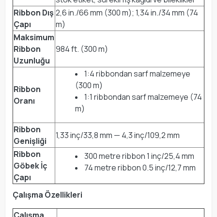
Ribbon Dış
2,6 in./66 mm (300 m); 1,34 in./34 mm (74
Çapı
m)
Maksimum
Ribbon
984 ft. (300 m)
Uzunluğu
1:4 ribbondan sarf malzemeye
(300 m)
Ribbon
1:1 ribbondan sarf malzemeye (74
Oranı
m)
Ribbon
1,33 inç/33,8 mm — 4,3 inç/109,2 mm
Genişliği
Ribbon
300 metre ribbon 1 inç/25,4 mm
Göbek İç
74 metre ribbon 0.5 inç/12,7 mm
Çapı
Çalışma Özellikleri
Çalışma