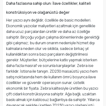
Daha fazlasına sahip olun: İlave özellikler, kaliteli
konstrüksiyon ve olağanüstü değer
Her yazıcı aynı değildir, özellikle de basic modelleri.
Ekonomik yazıcılar maliyetleri azaltmak için genellikle
daha ucuz parçalardan üretilir ve daha az özelliğe
sahiptir. Birçoğu yoğun çalışma dönemlerinde gerektiği
gibi çalışmaz; bu durum onarım nedeniyle hizmet dışı
kalmalara neden olur ve sıklıkla, sadece birkaç yıl
kullanıldıktan sonra bazı parçaların değiştirilmesi
gerekir. Müşteriler, bütçelerine katkı yapmak isterken
daha fazla masraf ve sorunla karşılaşırlar. Zebra ise
farklıdır. İstisna ile tanışın. ZD230 masaüstü yazıcı hem
satış noktasında hem de kullanım ömrü boyunca ilave
özellikler ve güvenilir operasyon sunar, üstelik
ekonomik bir fiyata. Zebra kalitesiyle üretilen bu yazıcı
çift cidarlı konstrüksiyona sahiptir. Ağa bağlı, uzaktan
baskı almak için kablosuz bağlantıya da sahiptir. Yıllarca
dayanacak şekilde üretilen ZD230 yazıcı olağanüstü