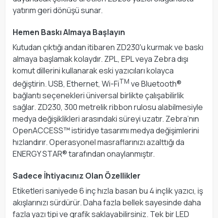
yatırım geri dönüşü sunar.
Hemen Baskı Almaya Başlayın
Kutudan çıktığı andan itibaren ZD230'u kurmak ve baskı
almaya başlamak kolaydır. ZPL, EPL veya Zebra dışı
komut dillerini kullanarak eski yazıcıları kolayca
TM
değiştirin. USB, Ethernet, Wi-Fi
ve Bluetooth®
bağlantı seçenekleri üniversal birlikte çalışabilirlik
sağlar. ZD230, 300 metrelik ribbon rulosu alabilmesiyle
medya değişiklikleri arasındaki süreyi uzatır. Zebra’nın
OpenACCESS™ istiridye tasarımı medya değişimlerini
hızlandırır. Operasyonel masraflarınızı azalttığı da
ENERGY STAR® tarafından onaylanmıştır.
Sadece İhtiyacınız Olan Özellikler
Etiketleri saniyede 6 inç hızla basan bu 4 inçlik yazıcı, iş
akışlarınızı sürdürür. Daha fazla bellek sayesinde daha
fazla yazı tipi ve grafik saklayabilirsiniz. Tek bir LED