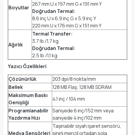
267 mm U x 197 mm G x 191 mm Y
Boyutlar
Doğrudan Termal:
8,6 inç U x 6,9 inç G x 5,9 inç Y
220 mm U x 176 mm G x 151 mm Y
Termal Transfer:
3,7 lb./1,7 kg
Ağırlık
Doğrudan Termal:
2,5 lb./1,1 kg
Yazıcı Özellikleri
Çözünürlük
203 dpi/8 nokta/mm
Bellek
128 MB Flaş; 128 MB SDRAM
Maksimum Baskı
4,1 inç / 104 mm
Genişliği
Programlanabilir
Saniyede 6 inç/152 mm veya
Yazdırma Hızı
saniyede 4 inç/102 mm
Taşınabilir siyah işaret sensörü,
Medya Sensörleri
sınırlı menzil ortadan sola