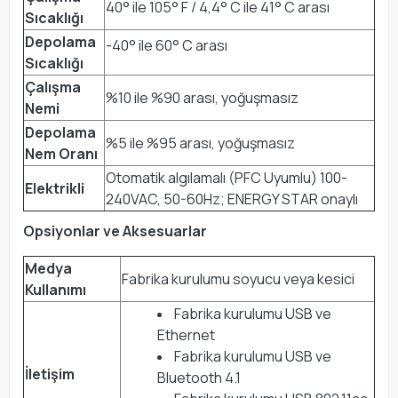
40° ile 105° F / 4,4° C ile 41° C arası
Sıcaklığı
Depolama
-40° ile 60° C arası
Sıcaklığı
Çalışma
%10 ile %90 arası, yoğuşmasız
Nemi
Depolama
%5 ile %95 arası, yoğuşmasız
Nem Oranı
Otomatik algılamalı (PFC Uyumlu) 100-
Elektrikli
240VAC, 50-60Hz; ENERGY STAR onaylı
Opsiyonlar ve Aksesuarlar
Medya
Fabrika kurulumu soyucu veya kesici
Kullanımı
Fabrika kurulumu USB ve
Ethernet
Fabrika kurulumu USB ve
İletişim
Bluetooth 4.1