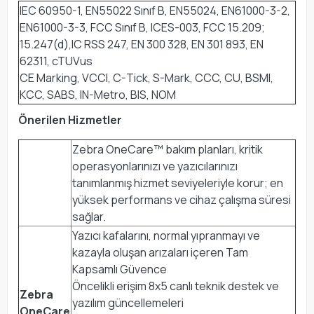
IEC 60950-1, EN55022 Sınıf B, EN55024, EN61000-3-2,
EN61000-3-3, FCC Sınıf B, ICES-003, FCC 15.209;
15.247(d),IC RSS 247, EN 300 328, EN 301 893, EN
62311, cTUVus
CE Marking, VCCI, C-Tick, S-Mark, CCC, CU, BSMI,
KCC, SABS, IN-Metro, BIS, NOM
Önerilen Hizmetler
Zebra OneCare™ bakım planları, kritik
operasyonlarınızı ve yazıcılarınızı
tanımlanmış hizmet seviyeleriyle korur; en
yüksek performans ve cihaz çalışma süresi
sağlar.
Yazıcı kafalarını, normal yıpranmayı ve
kazayla oluşan arızaları içeren Tam
Kapsamlı Güvence
Öncelikli erişim 8x5 canlı teknik destek ve
Zebra
yazılım güncellemeleri
OneCare