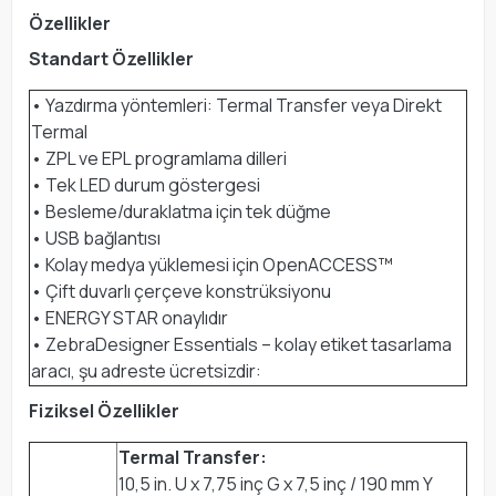
Özellikler
Standart Özellikler
• Yazdırma yöntemleri: Termal Transfer veya Direkt
Termal
• ZPL ve EPL programlama dilleri
• Tek LED durum göstergesi
• Besleme/duraklatma için tek düğme
• USB bağlantısı
• Kolay medya yüklemesi için OpenACCESS™
• Çift duvarlı çerçeve konstrüksiyonu
• ENERGY STAR onaylıdır
• ZebraDesigner Essentials – kolay etiket tasarlama
aracı, şu adreste ücretsizdir:
Fiziksel Özellikler
Termal Transfer:
10,5 in. U x 7,75 inç G x 7,5 inç / 190 mm Y