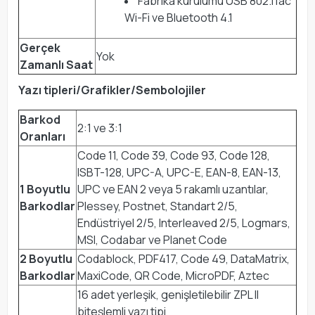
Fabrika kurulumu USB 802.11ac
Wi-Fi ve Bluetooth 4.1
Gerçek
Yok
Zamanlı Saat
Yazı tipleri/Grafikler/Sembolojiler
Barkod
2:1 ve 3:1
Oranları
Code 11, Code 39, Code 93, Code 128,
ISBT-128, UPC-A, UPC-E, EAN-8, EAN-13,
1 Boyutlu
UPC ve EAN 2 veya 5 rakamlı uzantılar,
Barkodlar
Plessey, Postnet, Standart 2/5,
Endüstriyel 2/5, Interleaved 2/5, Logmars,
MSI, Codabar ve Planet Code
2 Boyutlu
Codablock, PDF417, Code 49, DataMatrix,
Barkodlar
MaxiCode, QR Code, MicroPDF, Aztec
16 adet yerleşik, genişletilebilir ZPL II
biteşlemli yazı tipi