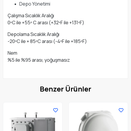
Depo Yönetimi
Çalışma Sıcaklık Aralığı
0ºC ile +55º C arası (+32ºF ile +131ºF)
Depolama Sıcaklık Aralığı
-20ºC ile + 85ºC arası (-4ºF ile +185ºF)
Nem
%5 ile %95 arası, yoğuşmasız
Benzer Ürünler