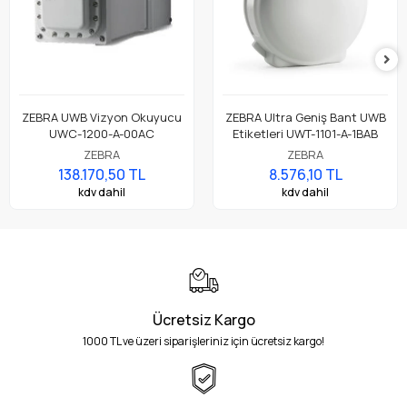
ZEBRA UWB Vizyon Okuyucu
ZEBRA Ultra Geniş Bant UWB
UWC-1200-A-00AC
Etiketleri UWT-1101-A-1BAB
ZEBRA
ZEBRA
138.170,50 TL
8.576,10 TL
kdv dahil
kdv dahil
Ücretsiz Kargo
1000 TL ve üzeri siparişleriniz için ücretsiz kargo!