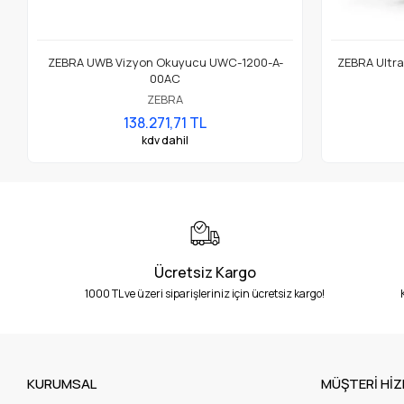
ZEBRA UWB Vizyon Okuyucu UWC-1200-A-
ZEBRA Ultra
00AC
ZEBRA
138.271,71 TL
kdv dahil
Ücretsiz Kargo
1000 TL ve üzeri siparişleriniz için ücretsiz kargo!
KURUMSAL
MÜŞTERİ HİZ