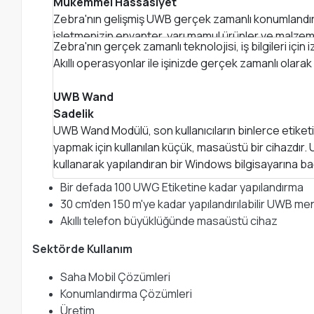
Mükemmel Hassasiyet
Zebra'nın gelişmiş UWB gerçek zamanlı konumlandırm
işletmenizin envanter, yarı mamul ürünler ve malzeme
Zebra'nın gerçek zamanlı teknolojisi, iş bilgileri için
Akıllı operasyonlar ile işinizde gerçek zamanlı olarak 
Gerçek Zamanlı Olarak Takip Edin
UWB Wand
Sadelik
UWB Wand Modülü, son kullanıcıların binlerce etiket
yapmak için kullanılan küçük, masaüstü bir cihazdır.
kullanarak yapılandıran bir Windows bilgisayarına bağ
Bir defada 100 UWG Etiketine kadar yapılandırma
30 cm'den 150 m'ye kadar yapılandırılabilir UWB men
Akıllı telefon büyüklüğünde masaüstü cihaz
Sektörde Kullanım
Saha Mobil Çözümleri
Konumlandırma Çözümleri
Üretim