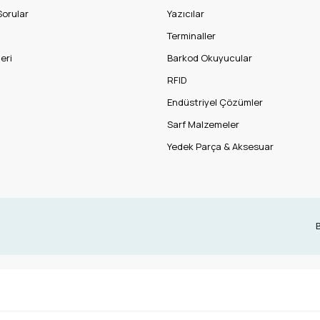
Sorular
Yazıcılar
Terminaller
eri
Barkod Okuyucular
RFID
Endüstriyel Çözümler
Sarf Malzemeler
Yedek Parça & Aksesuar
B