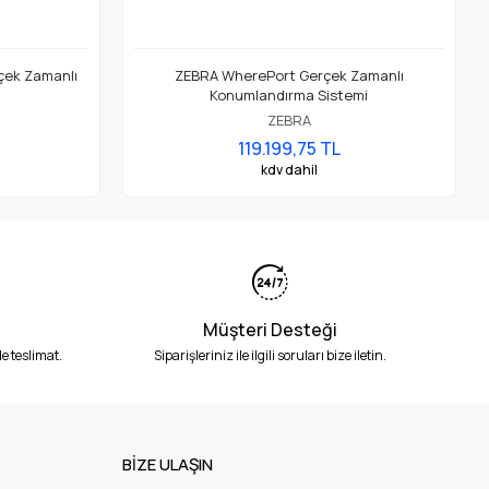
çek Zamanlı
ZEBRA WherePort Gerçek Zamanlı
Konumlandırma Sistemi
ZEBRA
119.199,75 TL
kdv dahil
Müşteri Desteği
e teslimat.
Siparişleriniz ile ilgili soruları bize iletin.
BİZE ULAŞIN