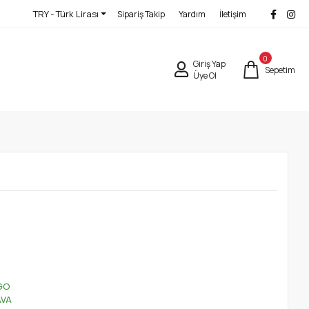
TRY - Türk Lirası
Sipariş Takip
Yardım
İletişim
0
Giriş Yap
Sepetim
Üye Ol
GO
AVA