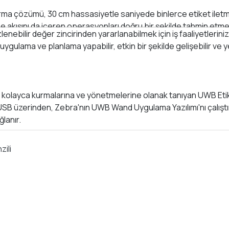
a çözümü, 30 cm hassasiyetle saniyede binlerce etiket iletme
 akışını da içeren operasyonları doğru bir şekilde tahmin etmes
 izlenebilir değer zincirinden yararlanabilmek için iş faaliyetler
uygulama ve planlama yapabilir, etkin bir şekilde gelişebilir ve yen
i kolayca kurmalarına ve yönetmelerine olanak tanıyan UWB Etik
 USB üzerinden, Zebra'nın UWB Wand Uygulama Yazılımı'nı çalıştı
lanır.
zili