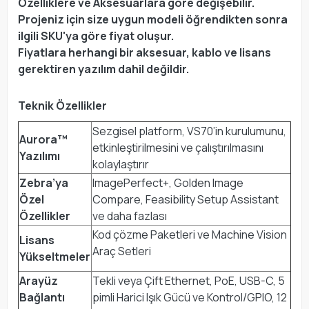
Özelliklere ve Aksesuarlara göre değişebilir.
Projeniz için size uygun modeli öğrendikten sonra
ilgili SKU'ya göre fiyat oluşur.
Fiyatlara herhangi bir aksesuar, kablo ve lisans
gerektiren yazılım dahil değildir.
Teknik Özellikler
Sezgisel platform, VS70’in kurulumunu,
Aurora™
etkinleştirilmesini ve çalıştırılmasını
Yazılımı
kolaylaştırır
Zebra’ya
ImagePerfect+, Golden Image
Özel
Compare, Feasibility Setup Assistant
Özellikler
ve daha fazlası
Kod çözme Paketleri ve Machine Vision
Lisans
Araç Setleri
Yükseltmeler
Arayüz
Tekli veya Çift Ethernet, PoE, USB-C, 5
Bağlantı
pimli Harici Işık Gücü ve Kontrol/GPIO, 12