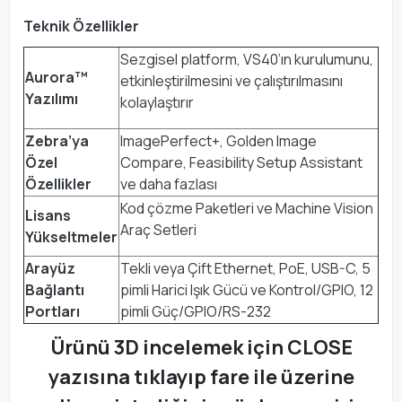
Teknik Özellikler
Sezgisel platform, VS40’ın kurulumunu,
Aurora™
etkinleştirilmesini ve çalıştırılmasını
Yazılımı
kolaylaştırır
Zebra’ya
ImagePerfect+, Golden Image
Özel
Compare, Feasibility Setup Assistant
Özellikler
ve daha fazlası
Kod çözme Paketleri ve Machine Vision
Lisans
Araç Setleri
Yükseltmeler
Arayüz
Tekli veya Çift Ethernet, PoE, USB-C, 5
Bağlantı
pimli Harici Işık Gücü ve Kontrol/GPIO, 12
Portları
pimli Güç/GPIO/RS-232
Ürünü 3D incelemek için CLOSE
yazısına tıklayıp fare ile üzerine