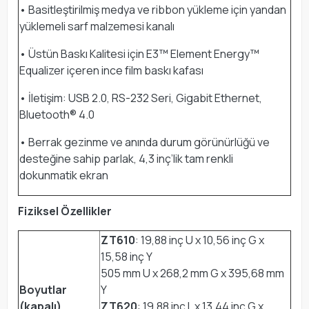
• Basitleştirilmiş medya ve ribbon yükleme için yandan
yüklemeli sarf malzemesi kanalı
• Üstün Baskı Kalitesi için E3™ Element Energy™
Equalizer içeren ince film baskı kafası
• İletişim: USB 2.0, RS-232 Seri, Gigabit Ethernet,
Bluetooth® 4.0
• Berrak gezinme ve anında durum görünürlüğü ve
desteğine sahip parlak, 4,3 inç’lik tam renkli
dokunmatik ekran
Fiziksel Özellikler
ZT610
: 19,88 inç U x 10,56 inç G x
15,58 inç Y
505 mm U x 268,2 mm G x 395,68 mm
Boyutlar
Y
(kapalı)
ZT620
: 19,88 inç L x 13,44 inç G x