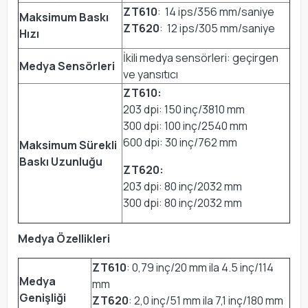
ZT610
: 14 ips/356 mm/saniye
Maksimum Baskı
ZT620
: 12 ips/305 mm/saniye
Hızı
İkili medya sensörleri: geçirgen
Medya Sensörleri
ve yansıtıcı
ZT610:
203 dpi: 150 inç/3810 mm
300 dpi: 100 inç/2540 mm
600 dpi: 30 inç/762 mm
Maksimum Sürekli
Baskı Uzunluğu
ZT620:
203 dpi: 80 inç/2032 mm
300 dpi: 80 inç/2032 mm
Medya Özellikleri
ZT610
: 0,79 inç/20 mm ila 4.5 inç/114
Medya
mm
Genişliği
ZT620
: 2,0 inç/51 mm ila 7,1 inç/180 mm