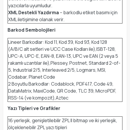
yazıcılarla uyumludur.
XML Destekli Yazdırma
– barkodlu etiket basımı için
XML iletişimine olanak verir.
Barkod Sembolojileri
Lineer Barkodlar: Kod 11, Kod 39, Kod 93, Kod 128
(A/B/C alt setleri ve UCC Case Kodları ile),ISBT-128,
UPC-A, UPC-E, EAN-8, EAN-13, UPC ve EAN (2 veya 5
rakamlı uzantılar ile),Plessey, Postnet, Standard 2-of-
5, Industrial 2/5, Interleaved 2/5, Logmars, MSI,
Codabar, Planet Code
2 Boyutlu Barkodlar: Codablock, PDF417, Code 49,
DataMatrix, MaxiCode, QR Code, TLC 39, MicroPDF,
RSS-14 (ve kompozit),Aztec
Yazı Tipleri ve Grafikler
16 yerleşik, genişletilebilir ZPL II bitmap ve iki yerleşik,
ölçeklenebilir ZPL yazı tipleri