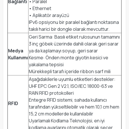
Bağlantı
• Paralel
• Ethernet
• Aplikatör arayüzü
IPv6 opsiyonu bir paralel bağlantı noktasına
takılı harici bir dongle olarak mevcuttur.
Geri Sarma: Basılı etiket rulosunun tamamını
3 inç göbek üzerinde dahili olarak geri sarar
Medya
ya da kaplamayı soyup, geri sarar
Kullanımı
Kesme: Önden monte giyotin kesici ve
yakalama tepsisi
Mürekkepli tarafı içeride ribbon sarf mili
Aşağıdakilerle uyumlu etiketleri destekler:
UHF EPC Gen 2 V2.1, ISO/IEC 18000-63 ve
RAIN RFID protokolleri
Entegre RFID sistemi, sahada kullanıcı
RFID
tarafından yükseltilebilir ve hem 10,1 cm hem
15,2 cm modellerde kullanılabilir
Uyarlamalı Kodlama Teknolojisi, en iyi
kodlama ayarlarını otomatik olarak seçer