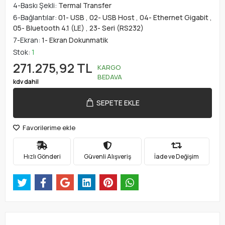
4-Baskı Şekli:
Termal Transfer
6-Bağlantılar:
01- USB
,
02- USB Host
,
04- Ethernet Gigabit
,
05- Bluetooth 4.1 (LE)
,
23- Seri (RS232)
7-Ekran:
1- Ekran Dokunmatik
Stok:
1
271.275,92 TL
KARGO
BEDAVA
kdv dahil
SEPETE EKLE
Favorilerime ekle
Hızlı Gönderi
Güvenli Alışveriş
İade ve Değişim