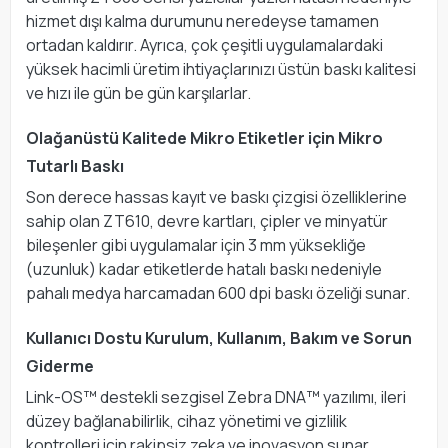
hizmet dışı kalma durumunu neredeyse tamamen
ortadan kaldırır. Ayrıca, çok çeşitli uygulamalardaki
yüksek hacimli üretim ihtiyaçlarınızı üstün baskı kalitesi
ve hızı ile gün be gün karşılarlar.
Olağanüstü Kalitede Mikro Etiketler için Mikro
Tutarlı Baskı
Son derece hassas kayıt ve baskı çizgisi özelliklerine
sahip olan ZT610, devre kartları, çipler ve minyatür
bileşenler gibi uygulamalar için 3 mm yüksekliğe
(uzunluk) kadar etiketlerde hatalı baskı nedeniyle
pahalı medya harcamadan 600 dpi baskı özeliği sunar.
Kullanıcı Dostu Kurulum, Kullanım, Bakım ve Sorun
Giderme
Link-OS™ destekli sezgisel Zebra DNA™ yazılımı, ileri
düzey bağlanabilirlik, cihaz yönetimi ve gizlilik
kontrolleri için rakipsiz zeka ve inovasyon sunar.