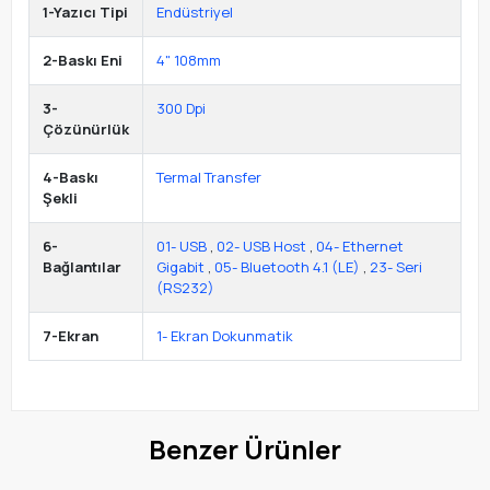
1-Yazıcı Tipi
Endüstriyel
2-Baskı Eni
4" 108mm
3-
300 Dpi
Çözünürlük
4-Baskı
Termal Transfer
Şekli
6-
01- USB
,
02- USB Host
,
04- Ethernet
Bağlantılar
Gigabit
,
05- Bluetooth 4.1 (LE)
,
23- Seri
(RS232)
7-Ekran
1- Ekran Dokunmatik
Benzer Ürünler