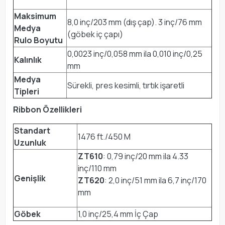
Maksimum
8,0 inç/203 mm (dış çap). 3 inç/76 mm
Medya
(göbek iç çapı)
Rulo Boyutu
0,0023 inç/0,058 mm ila 0,010 inç/0,25
Kalınlık
mm
Medya
Sürekli, pres kesimli, tırtık işaretli
Tipleri
Ribbon Özellikleri
Standart
1476 ft./450 M
Uzunluk
ZT610
: 0,79 inç/20 mm ila 4.33
inç/110 mm
Genişlik
ZT620
: 2,0 inç/51 mm ila 6,7 inç/170
mm
Göbek
1,0 inç/25,4 mm İç Çap