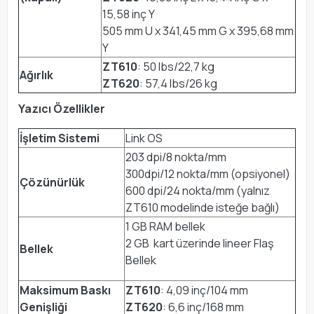
15,58 inç Y
505 mm U x 341,45 mm G x 395,68 mm
Y
ZT610
: 50 lbs/22,7 kg
Ağırlık
ZT620
: 57,4 lbs/26 kg
Yazıcı Özellikler
İşletim Sistemi
Link OS
203 dpi/8 nokta/mm
300dpi/12 nokta/mm (opsiyonel)
Çözünürlük
600 dpi/24 nokta/mm (yalnız
ZT610 modelinde isteğe bağlı)
1 GB RAM bellek
2 GB kart üzerinde lineer Flaş
Bellek
Bellek
Maksimum Baskı
ZT610
: 4,09 inç/104 mm
Genişliği
ZT620
: 6,6 inç/168 mm