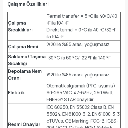
Çalışma Özellikleri
Termal transfer = 5 ºC ila 40ºC/40
Çalışma
ºF ila 104 ºF
Sıcaklıkları
Direkt termal = 0 ºC ila 40 ºC/32 ºF
ila 104 ºF
%20 ile %85 arası, yoğuşmasız
Çalışma Nemi
Saklama/Taşıma
-30 °C ila 60 °C/-22 °F ila 140 °F
Sıcaklığı
Depolama Nem
%20 ile %85 arası, yoğuşmasız
Oranı
Otomatik algılamalı (PFC-uyumlu)
Elektrik
90-265 VAC, 47-63Hz, 250 Watt
ENERGY STAR onaylıdır
IEC 60950, EN 55022 Class B, EN
55024, EN 61000-3-2, EN 61000-3-3
cTUVus, CE Marking, FCC-B, ICES-
Resmi Onaylar
003, VCCI, C-Tick, NOM, S-Mark