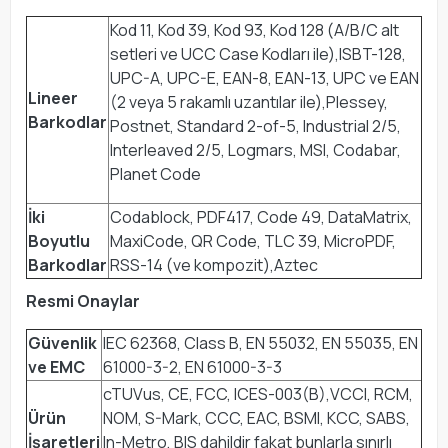
Kod 11, Kod 39, Kod 93, Kod 128 (A/B/C alt
setleri ve UCC Case Kodları ile),ISBT-128,
UPC-A, UPC-E, EAN-8, EAN-13, UPC ve EAN
Lineer
(2 veya 5 rakamlı uzantılar ile),Plessey,
Barkodlar
Postnet, Standard 2-of-5, Industrial 2/5,
Interleaved 2/5, Logmars, MSI, Codabar,
Planet Code
İki
Codablock, PDF417, Code 49, DataMatrix,
Boyutlu
MaxiCode, QR Code, TLC 39, MicroPDF,
Barkodlar
RSS-14 (ve kompozit),Aztec
Resmi Onaylar
Güvenlik
IEC 62368, Class B, EN 55032, EN 55035, EN
ve EMC
61000-3-2, EN 61000-3-3
cTUVus, CE, FCC, ICES-003(B),VCCI, RCM,
Ürün
NOM, S-Mark, CCC, EAC, BSMI, KCC, SABS,
İşaretleri
In-Metro, BIS dahildir fakat bunlarla sınırlı