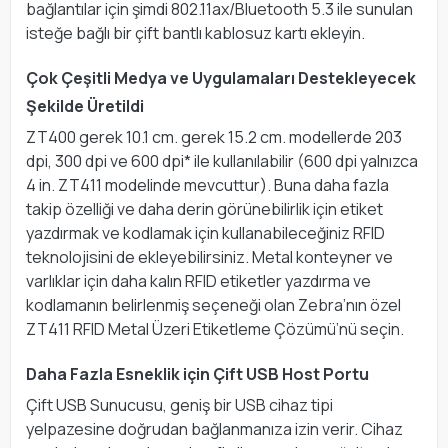
bağlantılar için şimdi 802.11ax/Bluetooth 5.3 ile sunulan
isteğe bağlı bir çift bantlı kablosuz kartı ekleyin.
Çok Çeşitli Medya ve Uygulamaları Destekleyecek
Şekilde Üretildi
ZT400 gerek 10.1 cm. gerek 15.2 cm. modellerde 203
dpi, 300 dpi ve 600 dpi* ile kullanılabilir (600 dpi yalnızca
4 in. ZT411 modelinde mevcuttur). Buna daha fazla
takip özelliği ve daha derin görünebilirlik için etiket
yazdırmak ve kodlamak için kullanabileceğiniz RFID
teknolojisini de ekleyebilirsiniz. Metal konteyner ve
varlıklar için daha kalın RFID etiketler yazdırma ve
kodlamanın belirlenmiş seçeneği olan Zebra’nın özel
ZT411 RFID Metal Üzeri Etiketleme Çözümü’nü seçin.
Daha Fazla Esneklik için Çift USB Host Portu
Çift USB Sunucusu, geniş bir USB cihaz tipi
yelpazesine doğrudan bağlanmanıza izin verir. Cihaz