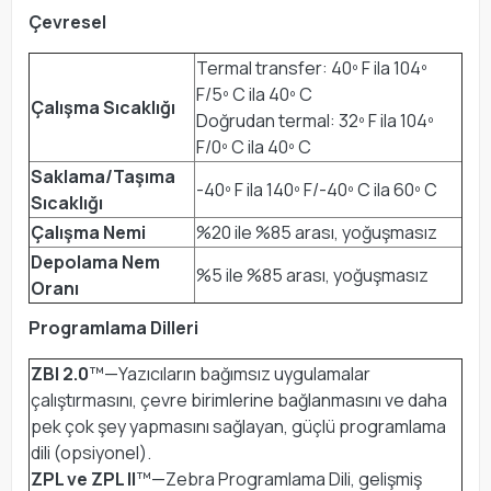
Çevresel
Termal transfer: 40º F ila 104º
F/5º C ila 40º C
Çalışma Sıcaklığı
Doğrudan termal: 32º F ila 104º
F/0º C ila 40º C
Saklama/Taşıma
-40º F ila 140º F/-40º C ila 60º C
Sıcaklığı
Çalışma Nemi
%20 ile %85 arası, yoğuşmasız
Depolama Nem
%5 ile %85 arası, yoğuşmasız
Oranı
Programlama Dilleri
ZBI 2.0
™—Yazıcıların bağımsız uygulamalar
çalıştırmasını, çevre birimlerine bağlanmasını ve daha
pek çok şey yapmasını sağlayan, güçlü programlama
dili (opsiyonel).
ZPL ve ZPL II
™—Zebra Programlama Dili, gelişmiş