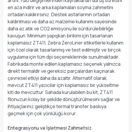
artırır, rulo değişimlerinden kaynaklanan duruş süresini
en aza indirir ve arka kaplamaları soyma zahmetini
ortadan kaldırırsınız. Destek astarlarının ortadan
kaldırılması ve daha az malzeme kullanımı sayesinde
daha az atık ve CO2 emisyonu ile sürdürülebilirliğe
kavuşun. Minimum yapışkan birikimi için tasarlanan
kaplamasız ZT411, Zebra ZeroLiner etiketlerle kullanım
için özel olarak tasarlanmış ve test edilmiştir ve birçok
uygulama için tüm dpi seçeneklerinde sunulmaktadır.
Fabrikada monte edilen kaplamasız seçenek yalnızca
direkt termaldir ve gereksiz parçalardan kaçınarak
çevresel etkiyi daha da azaltır. Alternatif olarak,
mevcut ZT411 yazıcılar için kaplamasız bir yükseltme
kiti de mevcuttur. Sahada kurulabilen bu kit, ZT411
filonuzun kolay bir şekilde dönüştürülmesini sağlar ve
ihtiyaçlarınız geliştikçe termal transfer baskıya
geçmek için çok yönlülüğü korur.
Entegrasyonu ve İşletmesi Zahmetsiz