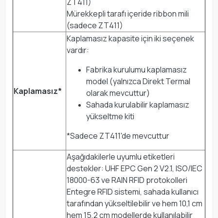
ZT411)
Mürekkepli tarafı içeride ribbon mili
(sadece ZT411)
Kaplamasız kapasite için iki seçenek
vardır:
Fabrika kurulumu kaplamasız
model (yalnızca Direkt Termal
Kaplamasız*
olarak mevcuttur)
Sahada kurulabilir kaplamasız
yükseltme kiti
*Sadece ZT411'de mevcuttur
Aşağıdakilerle uyumlu etiketleri
destekler: UHF EPC Gen 2 V2.1, ISO/IEC
18000-63 ve RAIN RFID protokolleri
Entegre RFID sistemi, sahada kullanıcı
tarafından yükseltilebilir ve hem 10,1 cm
hem 15,2 cm modellerde kullanılabilir