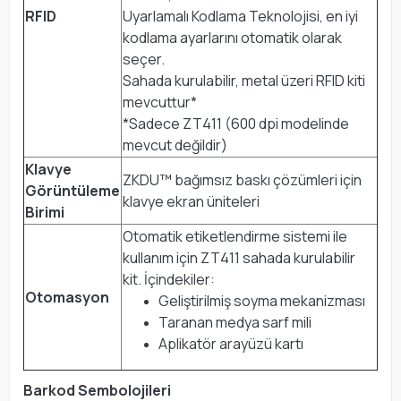
RFID
Uyarlamalı Kodlama Teknolojisi, en iyi
kodlama ayarlarını otomatik olarak
seçer.
Sahada kurulabilir, metal üzeri RFID kiti
mevcuttur*
*Sadece ZT411 (600 dpi modelinde
mevcut değildir)
Klavye
ZKDU™ bağımsız baskı çözümleri için
Görüntüleme
klavye ekran üniteleri
Birimi
Otomatik etiketlendirme sistemi ile
kullanım için ZT411 sahada kurulabilir
kit. İçindekiler:
Otomasyon
Geliştirilmiş soyma mekanizması
Taranan medya sarf mili
Aplikatör arayüzü kartı
Barkod Sembolojileri