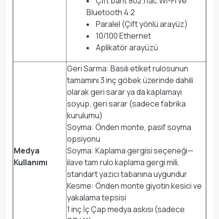
Çift bant 802.11ac Wi-Fi ve
Bluetooth 4.2
Paralel (Çift yönlü arayüz)
10/100 Ethernet
Aplikatör arayüzü
Geri Sarma: Basılı etiket rulosunun
tamamını 3 inç göbek üzerinde dahili
olarak geri sarar ya da kaplamayı
soyup, geri sarar (sadece fabrika
kurulumu)
Soyma: Önden monte, pasif soyma
opsiyonu
Medya
Soyma: Kaplama gergisi seçeneği—
Kullanımı
ilave tam rulo kaplama gergi mili,
standart yazıcı tabanına uygundur
Kesme: Önden monte giyotin kesici ve
yakalama tepsisi
1 inç İç Çap medya askısı (sadece