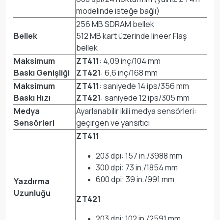
modelinde isteğe bağlı)
256 MB SDRAM bellek
Bellek
512 MB kart üzerinde lineer Flaş
bellek
Maksimum
ZT411
: 4,09 inç/104 mm
Baskı Genişliği
ZT421
: 6,6 inç/168 mm
Maksimum
ZT411
: saniyede 14 ips/356 mm
Baskı Hızı
ZT421
: saniyede 12 ips/305 mm
Medya
Ayarlanabilir ikili medya sensörleri:
Sensörleri
geçirgen ve yansıtıcı
ZT411
203 dpi: 157 in./3988 mm
300 dpi: 73 in./1854 mm
600 dpi: 39 in./991 mm
Yazdırma
Uzunluğu
ZT421
203 dpi: 102 in./2591 mm