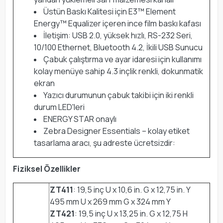
Üstün Baskı Kalitesi için E3™ Element
Energy™ Equalizer içeren ince film baskı kafası
İletişim: USB 2.0, yüksek hızlı, RS-232 Seri,
10/100 Ethernet, Bluetooth 4.2, İkili USB Sunucu
Çabuk çalıştırma ve ayar idaresi için kullanımı
kolay menüye sahip 4.3 inçlik renkli, dokunmatik
ekran
Yazıcı durumunun çabuk takibi için iki renkli
durum LED'leri
ENERGY STAR onaylı
Zebra Designer Essentials – kolay etiket
tasarlama aracı, şu adreste ücretsizdir:
Fiziksel Özellikler
ZT411
: 19,5 inç U x 10,6 in. G x 12,75 in. Y
495 mm U x 269 mm G x 324 mm Y
ZT421
: 19,5 inç U x 13,25 in. G x 12,75 H