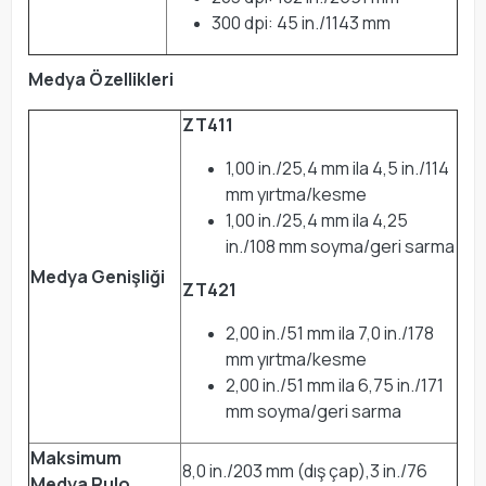
300 dpi: 45 in./1143 mm
Medya Özellikleri
ZT411
1,00 in./25,4 mm ila 4,5 in./114
mm yırtma/kesme
1,00 in./25,4 mm ila 4,25
in./108 mm soyma/geri sarma
Medya Genişliği
ZT421
2,00 in./51 mm ila 7,0 in./178
mm yırtma/kesme
2,00 in./51 mm ila 6,75 in./171
mm soyma/geri sarma
Maksimum
8,0 in./203 mm (dış çap),3 in./76
Medya Rulo