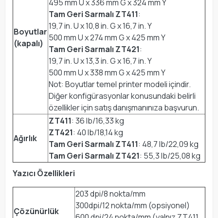
495 mm U x 336 mm G x 324 mm Y
Tam Geri Sarmalı ZT411
:
19,7 in. U x 10,8 in. G x 16,7 in. Y
Boyutlar
500 mm U x 274 mm G x 425 mm Y
(kapalı)
Tam Geri Sarmalı ZT421
:
19,7 in. U x 13,3 in. G x 16,7 in. Y
500 mm U x 338 mm G x 425 mm Y
Not: Boyutlar temel printer modeli içindir.
Diğer konfigürasyonlar konusundaki belirli
özellikler için satış danışmanınıza başvurun.
ZT411
: 36 lb/16,33 kg
ZT421
: 40 lb/18,14 kg
Ağırlık
Tam Geri Sarmalı ZT411
: 48,7 lb/22,09 kg
Tam Geri Sarmalı ZT421
: 55,3 lb/25,08 kg
Yazıcı Özellikleri
203 dpi/8 nokta/mm
300dpi/12 nokta/mm (opsiyonel)
Çözünürlük
600 dpi/24 nokta/mm (yalnız ZT411