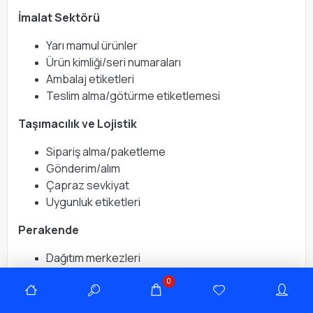
İmalat Sektörü
Yarı mamul ürünler
Ürün kimliği/seri numaraları
Ambalaj etiketleri
Teslim alma/götürme etiketlemesi
Taşımacılık ve Lojistik
Sipariş alma/paketleme
Gönderim/alım
Çapraz sevkiyat
Uygunluk etiketleri
Perakende
Dağıtım merkezleri
Mağaza arkası operasyonlar
0
Sağlık Sektörü