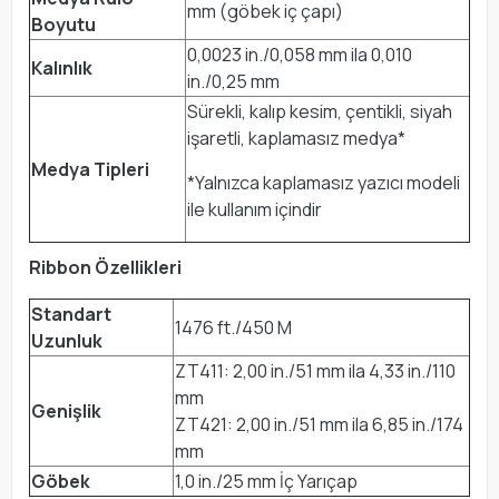
mm (göbek iç çapı)
Boyutu
0,0023 in./0,058 mm ila 0,010
Kalınlık
in./0,25 mm
Sürekli, kalıp kesim, çentikli, siyah
işaretli, kaplamasız medya*
Medya Tipleri
*Yalnızca kaplamasız yazıcı modeli
ile kullanım içindir
Ribbon Özellikleri
Standart
1476 ft./450 M
Uzunluk
ZT411: 2,00 in./51 mm ila 4,33 in./110
mm
Genişlik
ZT421: 2,00 in./51 mm ila 6,85 in./174
mm
Göbek
1,0 in./25 mm İç Yarıçap