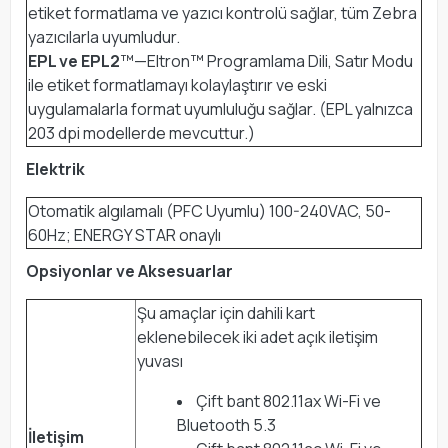
etiket formatlama ve yazıcı kontrolü sağlar, tüm Zebra
yazıcılarla uyumludur.
EPL ve EPL2
™—Eltron™ Programlama Dili, Satır Modu
ile etiket formatlamayı kolaylaştırır ve eski
uygulamalarla format uyumluluğu sağlar. (EPL yalnızca
203 dpi modellerde mevcuttur.)
Elektrik
Otomatik algılamalı (PFC Uyumlu) 100-240VAC, 50-
60Hz; ENERGY STAR onaylı
Opsiyonlar ve Aksesuarlar
Şu amaçlar için dahili kart
eklenebilecek iki adet açık iletişim
yuvası
Çift bant 802.11ax Wi-Fi ve
Bluetooth 5.3
İletişim