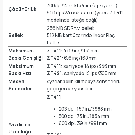
300dpi/12 nokta/mm (opsiyonel)
Çözünürlük
600 dpi/24 nokta/mm (yalnız ZT411
modelinde isteğe bağlı)
256 MB SDRAM bellek
Bellek
512 MB kart üzerinde lineer Flaş
bellek
Maksimum
ZT411
: 4,09 inç/104 mm
Baskı Genişliği
ZT421
: 6,6 inç/168 mm
Maksimum
ZT411
: saniyede 14 ips/356 mm
Baskı Hızı
ZT421
: saniyede 12 ips/305 mm
Medya
Ayarlanabilir ikili medya sensörleri:
Sensörleri
geçirgen ve yansıtıcı
ZT411
203 dpi: 157 in./3988 mm
300 dpi: 73 in./1854 mm
600 dpi: 39 in./991 mm
Yazdırma
Uzunluğu