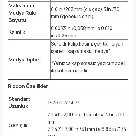
Maksimum
8,0 in./203 mm (dış çap),3 in./76
Medya Rulo
mm (göbek iç çapı)
Boyutu
0,0023 in./0,058 mm ila 0,010
Kalınlık
in./0,25 mm
Sürekli, kalıp kesim, çentikli, siyah
işaretli, kaplamasız medya*
Medya Tipleri
*Yalnızca kaplamasız yazıcı modeli
ile kullanım içindir
Ribbon Özellikleri
Standart
1476 ft./450 M
Uzunluk
ZT411: 2,00 in./51 mm ila 4,33 in./110
mm
Genişlik
ZT421: 2,00 in./51 mm ila 6,85 in./174