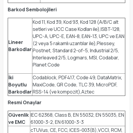
Barkod Sembolojileri
Kod 11, Kod 39, Kod 93, Kod 128 (A/B/C alt
setleri ve UCC Case Kodları ile),ISBT-128,
UPC-A, UPC-E, EAN-8, EAN-13, UPC ve EAN
Lineer
(2 veya 5 rakamlı uzantılar ile),Plessey,
Barkodlar
Postnet, Standard 2-of-5, Industrial 2/5,
Interleaved 2/5, Logmars, MSI, Codabar,
Planet Code
İki
Codablock, PDF417, Code 49, DataMatrix,
Boyutlu
MaxiCode, QR Code, TLC 39, MicroPDF,
Barkodlar
RSS-14 (ve kompozit),Aztec
Resmi Onaylar
Güvenlik
IEC 62368, Class B, EN 55032, EN 55035, EN
ve EMC
61000-3-2, EN 61000-3-3
cTUVus, CE, FCC, ICES-003(B),VCCI, RCM,