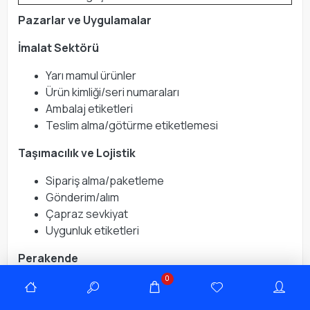
Pazarlar ve Uygulamalar
İmalat Sektörü
Yarı mamul ürünler
Ürün kimliği/seri numaraları
Ambalaj etiketleri
Teslim alma/götürme etiketlemesi
Taşımacılık ve Lojistik
Sipariş alma/paketleme
Gönderim/alım
Çapraz sevkiyat
Uygunluk etiketleri
Perakende
0
Dağıtım merkezleri
Mağaza arkası operasyonlar