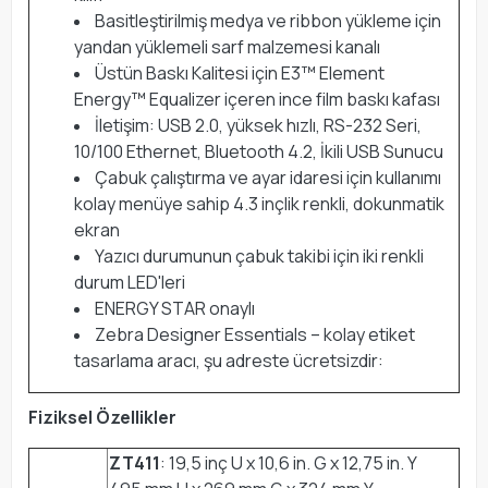
Basitleştirilmiş medya ve ribbon yükleme için
yandan yüklemeli sarf malzemesi kanalı
Üstün Baskı Kalitesi için E3™ Element
Energy™ Equalizer içeren ince film baskı kafası
İletişim: USB 2.0, yüksek hızlı, RS-232 Seri,
10/100 Ethernet, Bluetooth 4.2, İkili USB Sunucu
Çabuk çalıştırma ve ayar idaresi için kullanımı
kolay menüye sahip 4.3 inçlik renkli, dokunmatik
ekran
Yazıcı durumunun çabuk takibi için iki renkli
durum LED'leri
ENERGY STAR onaylı
Zebra Designer Essentials – kolay etiket
tasarlama aracı, şu adreste ücretsizdir:
Fiziksel Özellikler
ZT411
: 19,5 inç U x 10,6 in. G x 12,75 in. Y