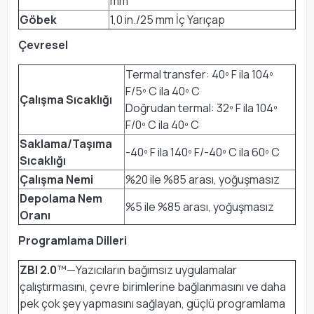
mm
Göbek
1,0 in./25 mm İç Yarıçap
Çevresel
Termal transfer: 40º F ila 104º
F/5º C ila 40º C
Çalışma Sıcaklığı
Doğrudan termal: 32º F ila 104º
F/0º C ila 40º C
Saklama/Taşıma
-40º F ila 140º F/-40º C ila 60º C
Sıcaklığı
Çalışma Nemi
%20 ile %85 arası, yoğuşmasız
Depolama Nem
%5 ile %85 arası, yoğuşmasız
Oranı
Programlama Dilleri
ZBI 2.0
™—Yazıcıların bağımsız uygulamalar
çalıştırmasını, çevre birimlerine bağlanmasını ve daha
pek çok şey yapmasını sağlayan, güçlü programlama