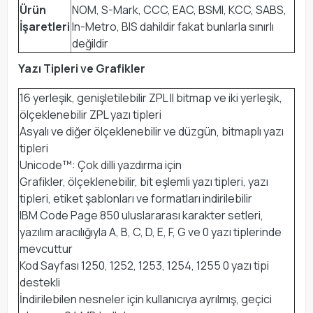
Ürün
NOM, S-Mark, CCC, EAC, BSMI, KCC, SABS,
İşaretleri
In-Metro, BIS dahildir fakat bunlarla sınırlı
değildir
Yazı Tipleri ve Grafikler
16 yerleşik, genişletilebilir ZPL II bitmap ve iki yerleşik,
ölçeklenebilir ZPL yazı tipleri
Asyalı ve diğer ölçeklenebilir ve düzgün, bitmaplı yazı
tipleri
Unicode™: Çok dilli yazdırma için
Grafikler, ölçeklenebilir, bit eşlemli yazı tipleri, yazı
tipleri, etiket şablonları ve formatları indirilebilir
IBM Code Page 850 uluslararası karakter setleri,
yazılım aracılığıyla A, B, C, D, E, F, G ve 0 yazı tiplerinde
mevcuttur
Kod Sayfası 1250, 1252, 1253, 1254, 1255 0 yazı tipi
destekli
İndirilebilen nesneler için kullanıcıya ayrılmış, geçici