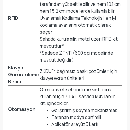
tarafından yükseltilebilir ve hem 10,1 cm
hem 15,2 cm modellerde kullanılabilir
RFID
Uyarlamalı Kodlama Teknolojisi, en iyi
kodlama ayarlarını otomatik olarak
seçer.
Sahada kurulabilir, metal üzeri RFID kiti
mevcuttur*
*Sadece ZT411 (600 dpi modelinde
mevcut değildir)
Klavye
ZKDU™ bağımsız baskı çözümleri için
Görüntüleme
klavye ekran üniteleri
Birimi
Otomatik etiketlendirme sistemi ile
kullanım için ZT411 sahada kurulabilir
kit. İçindekiler:
Otomasyon
Geliştirilmiş soyma mekanizması
Taranan medya sarf mili
Aplikatör arayüzü kartı