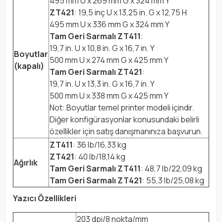
495 mm U x 269 mm G x 324 mm Y
ZT421
: 19,5 inç U x 13,25 in. G x 12,75 H
495 mm U x 336 mm G x 324 mm Y
Tam Geri Sarmalı ZT411
:
19,7 in. U x 10,8 in. G x 16,7 in. Y
Boyutlar
500 mm U x 274 mm G x 425 mm Y
(kapalı)
Tam Geri Sarmalı ZT421
:
19,7 in. U x 13,3 in. G x 16,7 in. Y
500 mm U x 338 mm G x 425 mm Y
Not: Boyutlar temel printer modeli içindir.
Diğer konfigürasyonlar konusundaki belirli
özellikler için satış danışmanınıza başvurun.
ZT411
: 36 lb/16,33 kg
ZT421
: 40 lb/18,14 kg
Ağırlık
Tam Geri Sarmalı ZT411
: 48,7 lb/22,09 kg
Tam Geri Sarmalı ZT421
: 55,3 lb/25,08 kg
Yazıcı Özellikleri
203 dpi/8 nokta/mm