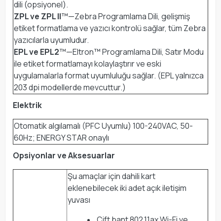
dili (opsiyonel).
ZPL ve ZPL II
™—Zebra Programlama Dili, gelişmiş
etiket formatlama ve yazıcı kontrolü sağlar, tüm Zebra
yazıcılarla uyumludur.
EPL ve EPL2
™—Eltron™ Programlama Dili, Satır Modu
ile etiket formatlamayı kolaylaştırır ve eski
uygulamalarla format uyumluluğu sağlar. (EPL yalnızca
203 dpi modellerde mevcuttur.)
Elektrik
Otomatik algılamalı (PFC Uyumlu) 100-240VAC, 50-
60Hz; ENERGY STAR onaylı
Opsiyonlar ve Aksesuarlar
Şu amaçlar için dahili kart
eklenebilecek iki adet açık iletişim
yuvası
Çift bant 802.11ax Wi-Fi ve