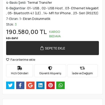
4-Baskı Şekli:
Termal Transfer
6-Bağlantılar:
01- USB
,
02- USB Host
,
03- Ethernet Megabit
,
05- Bluetooth 4.1 (LE)
,
14- MFI for iPhone
,
23- Seri (RS232)
7-Ekran:
1- Ekran Dokunmatik
Stok:
3
190.580,00 TL
KARGO
BEDAVA
kdv dahil
SEPETE EKLE
Favorilerime ekle
Hızlı Gönderi
Güvenli Alışveriş
İade ve Değişim