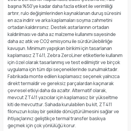
başına %50'ye kadar daha fazla etiket ile verimliliği
artırır, rulo değişimlerinden kaynaklanan duruş süresini
en aza indirir ve arka kaplamaları soyma zahmetini
ortadan kaldırırsınız. Destek astarlarının ortadan
kaldırılması ve daha az malzeme kullanımı sayesinde
daha az atık ve CO2 emisyonu ile sürdürülebilirliğe
kavuşun. Minimum yapışkan birikimi için tasarlanan
kaplamasız ZT411, Zebra ZeroLiner etiketlerle kullanım
için özel olarak tasarlanmış ve test edilmiştir ve birçok
uygulama için tüm dpi seçeneklerinde sunulmaktadır.
Fabrikada monte edilen kaplamasız seçenek yalnızca
direkt termaldir ve gereksiz parçalardan kaçınarak
çevresel etkiyi daha da azaltır. Alternatif olarak,
mevcut ZT411 yazıcılar için kaplamasız bir yükseltme
kiti de mevcuttur. Sahada kurulabilen bu kit, ZT411
filonuzun kolay bir şekilde dönüştürülmesini sağlar ve
ihtiyaçlarınız geliştikçe termal transfer baskıya
geçmek için çok yönlülüğü korur.