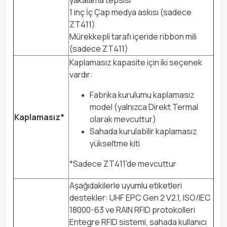
yakalama tepsisi
1 inç İç Çap medya askısı (sadece
ZT411)
Mürekkepli tarafı içeride ribbon mili
(sadece ZT411)
Kaplamasız kapasite için iki seçenek
vardır:
Fabrika kurulumu kaplamasız
model (yalnızca Direkt Termal
Kaplamasız*
olarak mevcuttur)
Sahada kurulabilir kaplamasız
yükseltme kiti
*Sadece ZT411'de mevcuttur
Aşağıdakilerle uyumlu etiketleri
destekler: UHF EPC Gen 2 V2.1, ISO/IEC
18000-63 ve RAIN RFID protokolleri
Entegre RFID sistemi, sahada kullanıcı