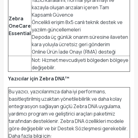
Yazıcı kafalarını, normal yıpranmayı ve
kazayla oluşan arızaları içeren Tam
Kapsamlı Güvence
Zebra
Öncelikli erişim 8x5 canlı teknik destek ve
OneCare
yazılım güncellemeleri
Essential
Depoda üç günlük onarım süresine ilaveten
kara yoluyla ücretsiz geri gönderim
Online Ürün İade Onayı (RMA) desteği
Not: Hizmet mevcudiyeti bölgeden bölgeye
değişebilir.
Yazıcılar için Zebra DNA™
Bu yazıcı, yazıcılarımıza daha iyi performans,
basitleştirilmiş uzaktan yönetilebilirlik ve daha kolay
entegrasyon sağlayan güçlü Zebra DNA uygulama,
yardımcı program ve geliştirici araçları paketimiz
tarafından desteklenir. Zebra DNA özellikleri modele
göre değişebilir ve bir Destek Sözleşmesi gerekebilir.
Daha fazla bilgi için: