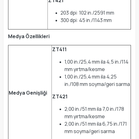
ZT421
203 dpi: 102 in./2591 mm
300 dpi: 45 in./1143 mm
Medya Özellikleri
ZT411
1,00 in./25,4 mm ila 4,5 in./114
mm yırtma/kesme
1,00 in./25,4 mm ila 4,25
in./108 mm soyma/geri sarma
Medya Genişliği
ZT421
2,00 in./51 mm ila 7,0 in./178
mm yırtma/kesme
2,00 in./51 mm ila 6,75 in./171
mm soyma/geri sarma