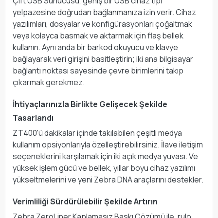
Çift USB Sunucusu, geniş bir USB cihaz tipi
yelpazesine doğrudan bağlanmanıza izin verir. Cihaz
yazılımları, dosyalar ve konfigürasyonları çoğaltmak
veya kolayca basmak ve aktarmak için flaş bellek
kullanın. Aynı anda bir barkod okuyucu ve klavye
bağlayarak veri girişini basitleştirin; iki ana bilgisayar
bağlantı noktası sayesinde çevre birimlerini takıp
çıkarmak gerekmez.
İhtiyaçlarınızla Birlikte Gelişecek Şekilde
Tasarlandı
ZT400'ü dakikalar içinde takılabilen çeşitli medya
kullanım opsiyonlarıyla özelleştirebilirsiniz. İlave iletişim
seçeneklerini karşılamak için iki açık medya yuvası. Ve
yüksek işlem gücü ve bellek, yıllar boyu cihaz yazılımı
yükseltmelerini ve yeni Zebra DNA araçlarını destekler.
Verimliliği Sürdürülebilir Şekilde Artırın
Zebra ZeroLiner Kaplamasız Baskı Çözümü ile, rulo