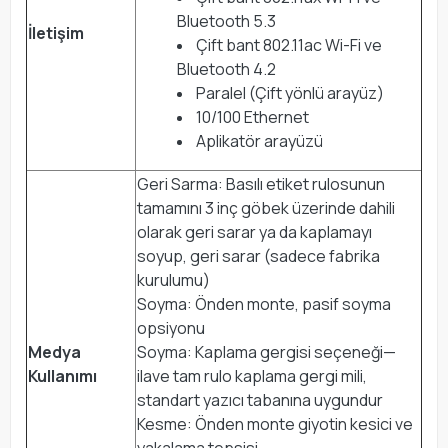
Bluetooth 5.3
İletişim
Çift bant 802.11ac Wi-Fi ve
Bluetooth 4.2
Paralel (Çift yönlü arayüz)
10/100 Ethernet
Aplikatör arayüzü
Geri Sarma: Basılı etiket rulosunun
tamamını 3 inç göbek üzerinde dahili
olarak geri sarar ya da kaplamayı
soyup, geri sarar (sadece fabrika
kurulumu)
Soyma: Önden monte, pasif soyma
opsiyonu
Medya
Soyma: Kaplama gergisi seçeneği—
Kullanımı
ilave tam rulo kaplama gergi mili,
standart yazıcı tabanına uygundur
Kesme: Önden monte giyotin kesici ve