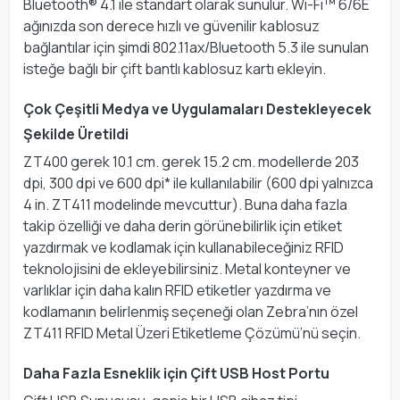
Bluetooth® 4.1 ile standart olarak sunulur. Wi-Fi™ 6/6E
ağınızda son derece hızlı ve güvenilir kablosuz
bağlantılar için şimdi 802.11ax/Bluetooth 5.3 ile sunulan
isteğe bağlı bir çift bantlı kablosuz kartı ekleyin.
Çok Çeşitli Medya ve Uygulamaları Destekleyecek
Şekilde Üretildi
ZT400 gerek 10.1 cm. gerek 15.2 cm. modellerde 203
dpi, 300 dpi ve 600 dpi* ile kullanılabilir (600 dpi yalnızca
4 in. ZT411 modelinde mevcuttur). Buna daha fazla
takip özelliği ve daha derin görünebilirlik için etiket
yazdırmak ve kodlamak için kullanabileceğiniz RFID
teknolojisini de ekleyebilirsiniz. Metal konteyner ve
varlıklar için daha kalın RFID etiketler yazdırma ve
kodlamanın belirlenmiş seçeneği olan Zebra’nın özel
ZT411 RFID Metal Üzeri Etiketleme Çözümü’nü seçin.
Daha Fazla Esneklik için Çift USB Host Portu