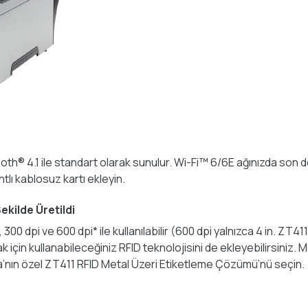
h® 4.1 ile standart olarak sunulur. Wi-Fi™ 6/6E ağınızda son der
ntlı kablosuz kartı ekleyin.
kilde Üretildi
00 dpi ve 600 dpi* ile kullanılabilir (600 dpi yalnızca 4 in. ZT4
 için kullanabileceğiniz RFID teknolojisini de ekleyebilirsiniz. M
’nın özel ZT411 RFID Metal Üzeri Etiketleme Çözümü’nü seçin.