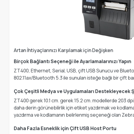
Artan İhtiyaçlarınızı Karşılamak için Değişken
Birçok Bağlantı Seçeneği ile Ayarlamalarınızı Yapın
ZT400, Ethernet, Serial, USB, çift USB Sunucu ve Bluetoot
802.11ax/Bluetooth 5.3 ile sunulan isteğe bağlı bir çift ba
Çok Çeşitli Medya ve Uygulamaları Destekleyecek Şe
ZT400 gerek 10.1 cm. gerek 15.2 cm. modellerde 203 dpi, 3
daha derin görünebilirlik için etiket yazdırmak ve kodlamak
yazdırma ve kodlamanın belirlenmiş seçeneği olan Zebra
Daha Fazla Esneklik için Çift USB Host Portu