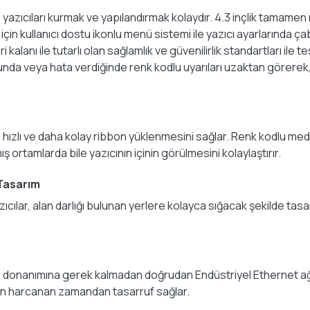
ıcıları kurmak ve yapılandırmak kolaydır. 4.3 inçlik tamamen renk
için kullanıcı dostu ikonlu menü sistemi ile yazıcı ayarlarında
anı ile tutarlı olan sağlamlık ve güvenilirlik standartları ile te
duğunda veya hata verdiğinde renk kodlu uyarıları uzaktan görerek
 hızlı ve daha kolay ribbon yüklenmesini sağlar. Renk kodlu med
ş ortamlarda bile yazıcının içinin görülmesini kolaylaştırır.
 Tasarım
azıcılar, alan darlığı bulunan yerlere kolayca sığacak şekilde ta
 donanımına gerek kalmadan doğrudan Endüstriyel Ethernet ağınız
için harcanan zamandan tasarruf sağlar.