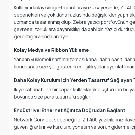
Kullanımı kolay simge-tabanlı arayüzü sayesinde, ZT400 yaz
seçenekleri ve çok daha fazlasında değişiklikler yapmak 
uzmanca tasarlanmış olup, Zebra yazıcı portföyünün geri kal
çevresel zorluklara dayanıklılığı da dahildir. Yazıcı dur
gerektiğini anında anlayın.
Kolay Medya ve Ribbon Yükleme
Yandan yüklemeli sarf malzemesi kanalı daha basit, daha
konusunda size yol gösterirken, ışıklı yollar aydınlatılmamı
Daha Kolay Kurulum için Yerden Tasarruf Sağlayan
İkiye katlanabilen bir kapak kullanılarak oluşturulan bu y
boyunca size para tasarrufu sağlar.
Endüstriyel Ethernet Ağınıza Doğrudan Bağlantı
Network Connect seçeneği ile, ZT400 yazıcılarınızı ilave
güvenliği artırır ve kurulum, yönetim ve sorun giderme 