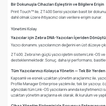
Bir Dokunuşla Cihazları Eşleştirin ve Bilgilere Erişin
Print Touch™ ile, ZT400 Serisi yazıcıları basit bir dokunu
dahil olmak üzere ihtiyacınız olan verilere erişim sunar.
Yönetimi Kolay
Yazıcılar için Zebra DNA-Yazıcıları İçeriden Dönüştü
Yazıcı donanımı, yazıcılarınızın değerini en üst düzeye ç
ZT400, Zebra’nın güçlü yazıcı işletim sistemi Link-OS ve v
desteklenmektedir. Sonuç, daha iyi performans, basitleşt
Tüm Yazıcılarınızı Kolayca Yönetin — Tek Bir Yerden
Kapsamlı ve esnek uzaktan yönetim araçlarımız ile, yazıcı
Profile Manager Enterprise yazılımı ile, tek bir yazıcıyı,
ağınızdaki tüm Link-OS yazıcılarını anında keşfetmenizi
uzaktan yönetim araçlarına ek olarak, ilk kurulum ve yapı
Cihaz Yönetim Sisteminizle Sorunsuz Entegrasyon