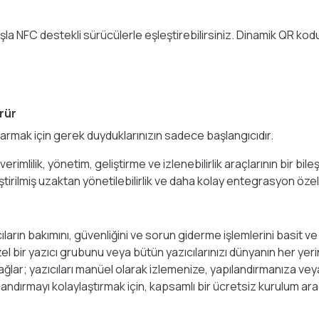
şla NFC destekli sürücülerle eşleştirebilirsiniz. Dinamik QR kodu,
rür
ıkarmak için gerek duyduklarınızın sadece başlangıcıdır.
erimlilik, yönetim, geliştirme ve izlenebilirlik araçlarının bir b
irilmiş uzaktan yönetilebilirlik ve daha kolay entegrasyon özell
ların bakımını, güvenliğini ve sorun giderme işlemlerini basit ve
 özel bir yazıcı grubunu veya bütün yazıcılarınızı dünyanın her 
 sağlar; yazıcıları manüel olarak izlemenize, yapılandırmanıza
landırmayı kolaylaştırmak için, kapsamlı bir ücretsiz kurulum ar