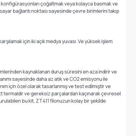
 ve konfigürasyonları çoğaltmak veya kolayca basmak ve
lgisayar bağlantı noktası sayesinde çevre birimlerini takıp
i karşılamak için iki açık medya yuvası. Ve yüksek işlem
şimlerinden kaynaklanan duruş süresini en aza indirir ve
llanımı sayesinde daha az atık ve CO2 emisyonu ile
ım için özel olarak tasarlanmış ve test edilmiştir ve
t termaldir ve gereksiz parçalardan kaçınarak çevresel
rulabilen bu kit, ZT411 filonuzun kolay bir şekilde