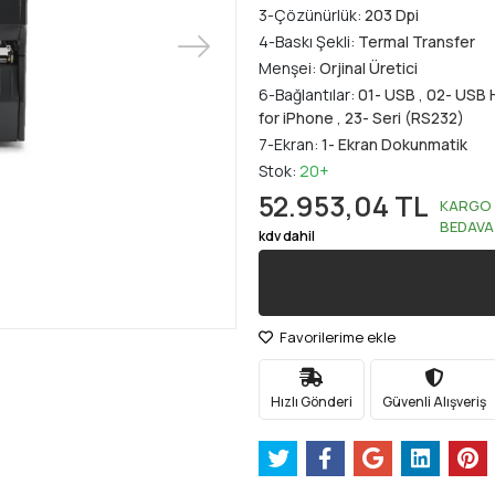
3-Çözünürlük:
203 Dpi
4-Baskı Şekli:
Termal Transfer
Menşei:
Orjinal Üretici
6-Bağlantılar:
01- USB
,
02- USB 
for iPhone
,
23- Seri (RS232)
7-Ekran:
1- Ekran Dokunmatik
Stok:
20+
52.953,04 TL
KARGO
BEDAVA
kdv dahil
Favorilerime ekle
Hızlı Gönderi
Güvenli Alışveriş