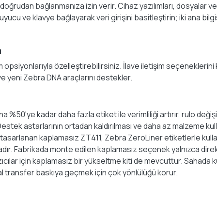
 doğrudan bağlanmanıza izin verir. Cihaz yazılımları, dosyalar
uyucu ve klavye bağlayarak veri girişini basitleştirin; iki ana bi
ı
 opsiyonlarıyla özelleştirebilirsiniz. İlave iletişim seçeneklerin
 ve yeni Zebra DNA araçlarını destekler.
%50'ye kadar daha fazla etiket ile verimliliği artırır, rulo deği
Destek astarlarının ortadan kaldırılması ve daha az malzeme ku
n tasarlanan kaplamasız ZT411, Zebra ZeroLiner etiketlerle kullan
dır. Fabrikada monte edilen kaplamasız seçenek yalnızca direk
zıcılar için kaplamasız bir yükseltme kiti de mevcuttur. Sahada ku
mal transfer baskıya geçmek için çok yönlülüğü korur.