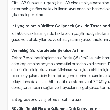
Çift USB Sunucusu, geniş bir USB cihaz tipi yelpazesine
aktarmak için flaş bellek kullanın. Aynı anda bir barkod ok
çıkarmak gerekmez.
İhtiyaçlarınızla Birlikte Gelişecek Şekilde Tasarland
ZT400'ü dakikalar içinde takılabilen çeşitli medya kullanım
gücü ve bellek, yıllar boyu cihaz yazılımı yükseltmelerini
Verimliliği Sürdürülebilir Şekilde Artırın
Zebra ZeroLiner Kaplamasız Baskı Çözümü ile, rulo başına 
arka kaplamaları soyma zahmetini ortadan kaldırırsınız. 
sürdürülebilirliğe kavuşun. Minimum yapışkan birikimi içi
birçok uygulama için tüm dpi seçeneklerinde sunulmakta
etkiyi daha da azaltır. Alternatif olarak, mevcut ZT411 ya
dönüştürülmesini sağlar ve ihtiyaçlarınız geliştikçe ter
Entegrasyonu ve İşletmesi Zahmetsiz
Büyük, Renkli Ekranı Kullanımı Çok Kolaylaştırır