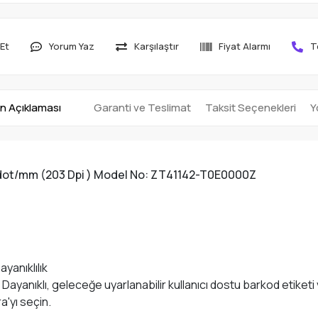
Et
Yorum Yaz
Karşılaştır
Fiyat Alarmı
T
n Açıklaması
Garanti ve Teslimat
Taksit Seçenekleri
Y
8 dot/mm (203 Dpi ) Model No: ZT41142-T0E0000Z
yanıklılık
 Dayanıklı, geleceğe uyarlanabilir kullanıcı dostu barkod etiketi 
a'yı seçin.