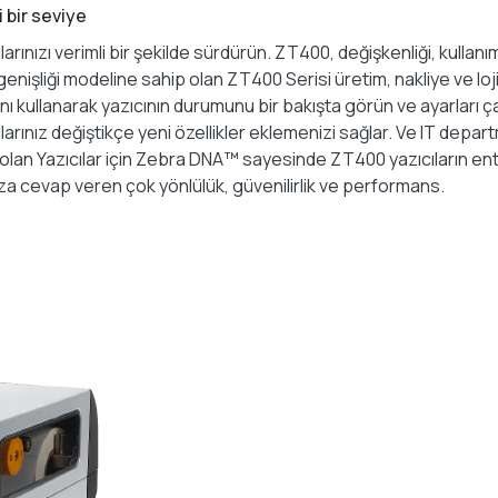
 bir seviye
arınızı verimli bir şekilde sürdürün. ZT400, değişkenliği, kullanı
genişliği modeline sahip olan ZT400 Serisi üretim, nakliye ve lo
ı kullanarak yazıcının durumunu bir bakışta görün ve ayarları ç
çlarınız değiştikçe yeni özellikler eklemenizi sağlar. Ve IT de
ti olan Yazıcılar için Zebra DNA™ sayesinde ZT400 yazıcıların
za cevap veren çok yönlülük, güvenilirlik ve performans.