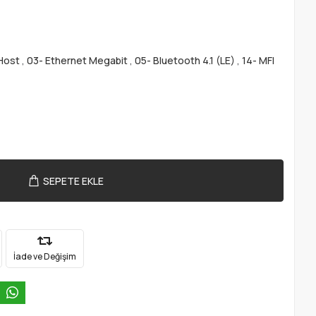
Host
,
03- Ethernet Megabit
,
05- Bluetooth 4.1 (LE)
,
14- MFI
SEPETE EKLE
İade ve Değişim