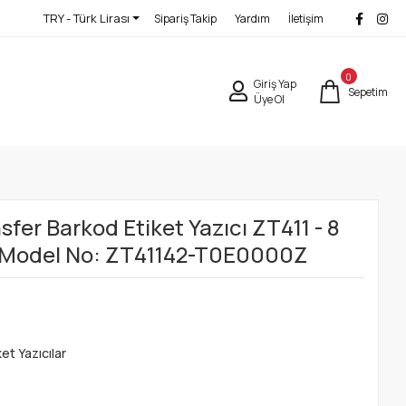
TRY - Türk Lirası
Sipariş Takip
Yardım
İletişim
0
Giriş Yap
Sepetim
Üye Ol
fer Barkod Etiket Yazıcı ZT411 - 8
 Model No: ZT41142-T0E0000Z
et Yazıcılar