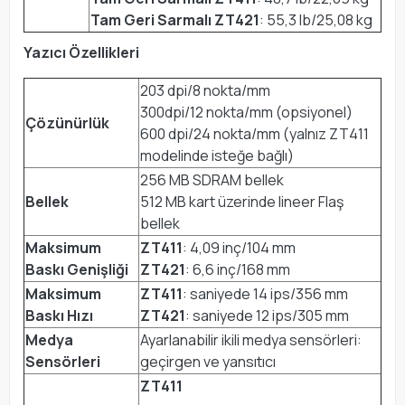
Tam Geri Sarmalı ZT421
: 55,3 lb/25,08 kg
Yazıcı Özellikleri
203 dpi/8 nokta/mm
300dpi/12 nokta/mm (opsiyonel)
Çözünürlük
600 dpi/24 nokta/mm (yalnız ZT411
modelinde isteğe bağlı)
256 MB SDRAM bellek
Bellek
512 MB kart üzerinde lineer Flaş
bellek
Maksimum
ZT411
: 4,09 inç/104 mm
Baskı Genişliği
ZT421
: 6,6 inç/168 mm
Maksimum
ZT411
: saniyede 14 ips/356 mm
Baskı Hızı
ZT421
: saniyede 12 ips/305 mm
Medya
Ayarlanabilir ikili medya sensörleri:
Sensörleri
geçirgen ve yansıtıcı
ZT411