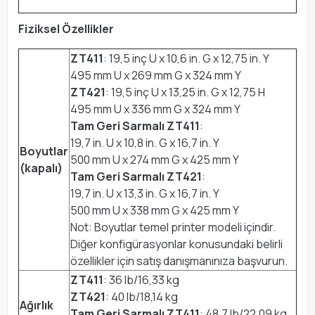
Fiziksel Özellikler
ZT411
: 19,5 inç U x 10,6 in. G x 12,75 in. Y
495 mm U x 269 mm G x 324 mm Y
ZT421
: 19,5 inç U x 13,25 in. G x 12,75 H
495 mm U x 336 mm G x 324 mm Y
Tam Geri Sarmalı ZT411
:
19,7 in. U x 10,8 in. G x 16,7 in. Y
Boyutlar
500 mm U x 274 mm G x 425 mm Y
(kapalı)
Tam Geri Sarmalı ZT421
:
19,7 in. U x 13,3 in. G x 16,7 in. Y
500 mm U x 338 mm G x 425 mm Y
Not: Boyutlar temel printer modeli içindir.
Diğer konfigürasyonlar konusundaki belirli
özellikler için satış danışmanınıza başvurun.
ZT411
: 36 lb/16,33 kg
ZT421
: 40 lb/18,14 kg
Ağırlık
Tam Geri Sarmalı ZT411
: 48,7 lb/22,09 kg