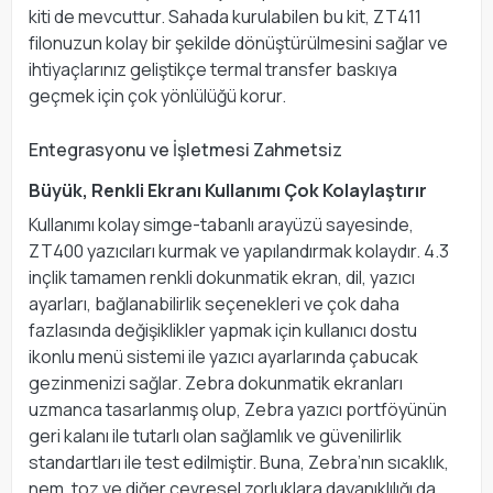
kiti de mevcuttur. Sahada kurulabilen bu kit, ZT411
filonuzun kolay bir şekilde dönüştürülmesini sağlar ve
ihtiyaçlarınız geliştikçe termal transfer baskıya
geçmek için çok yönlülüğü korur.
Entegrasyonu ve İşletmesi Zahmetsiz
Büyük, Renkli Ekranı Kullanımı Çok Kolaylaştırır
Kullanımı kolay simge-tabanlı arayüzü sayesinde,
ZT400 yazıcıları kurmak ve yapılandırmak kolaydır. 4.3
inçlik tamamen renkli dokunmatik ekran, dil, yazıcı
ayarları, bağlanabilirlik seçenekleri ve çok daha
fazlasında değişiklikler yapmak için kullanıcı dostu
ikonlu menü sistemi ile yazıcı ayarlarında çabucak
gezinmenizi sağlar. Zebra dokunmatik ekranları
uzmanca tasarlanmış olup, Zebra yazıcı portföyünün
geri kalanı ile tutarlı olan sağlamlık ve güvenilirlik
standartları ile test edilmiştir. Buna, Zebra’nın sıcaklık,
nem, toz ve diğer çevresel zorluklara dayanıklılığı da