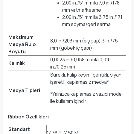
2,00 in./51 mm ila 7,0 in./178
mm yırtma/kesme
2,00 in./51 mm ila 6,75 in./171
mm soyma/geri sarma
Maksimum
8,0 in./203 mm (dış çap),3 in./76
Medya Rulo
mm (göbek iç çapı)
Boyutu
0,0023 in./0,058 mm ila 0,010
Kalınlık
in./0,25 mm
Sürekli, kalıp kesim, çentikli, siyah
işaretli, kaplamasız medya*
Medya Tipleri
*Yalnızca kaplamasız yazıcı modeli
ile kullanım içindir
Ribbon Özellikleri
Standart
1476 ft./450 M