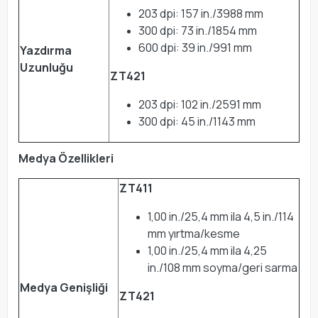
203 dpi: 157 in./3988 mm
300 dpi: 73 in./1854 mm
600 dpi: 39 in./991 mm
Yazdırma
Uzunluğu
ZT421
203 dpi: 102 in./2591 mm
300 dpi: 45 in./1143 mm
Medya Özellikleri
ZT411
1,00 in./25,4 mm ila 4,5 in./114
mm yırtma/kesme
1,00 in./25,4 mm ila 4,25
in./108 mm soyma/geri sarma
Medya Genişliği
ZT421