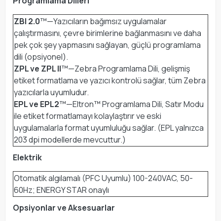
Programlama Dilleri
ZBI 2.0
™—Yazıcıların bağımsız uygulamalar
çalıştırmasını, çevre birimlerine bağlanmasını ve daha
pek çok şey yapmasını sağlayan, güçlü programlama
dili (opsiyonel).
ZPL ve ZPL II
™—Zebra Programlama Dili, gelişmiş
etiket formatlama ve yazıcı kontrolü sağlar, tüm Zebra
yazıcılarla uyumludur.
EPL ve EPL2
™—Eltron™ Programlama Dili, Satır Modu
ile etiket formatlamayı kolaylaştırır ve eski
uygulamalarla format uyumluluğu sağlar. (EPL yalnızca
203 dpi modellerde mevcuttur.)
Elektrik
Otomatik algılamalı (PFC Uyumlu) 100-240VAC, 50-
60Hz; ENERGY STAR onaylı
Opsiyonlar ve Aksesuarlar