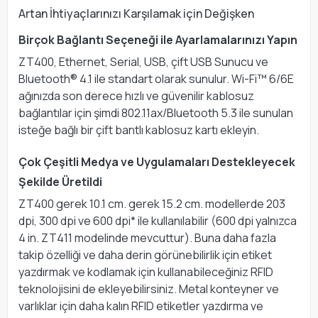
Artan İhtiyaçlarınızı Karşılamak için Değişken
Birçok Bağlantı Seçeneği ile Ayarlamalarınızı Yapın
ZT400, Ethernet, Serial, USB, çift USB Sunucu ve
Bluetooth® 4.1 ile standart olarak sunulur. Wi-Fi™ 6/6E
ağınızda son derece hızlı ve güvenilir kablosuz
bağlantılar için şimdi 802.11ax/Bluetooth 5.3 ile sunulan
isteğe bağlı bir çift bantlı kablosuz kartı ekleyin.
Çok Çeşitli Medya ve Uygulamaları Destekleyecek
Şekilde Üretildi
ZT400 gerek 10.1 cm. gerek 15.2 cm. modellerde 203
dpi, 300 dpi ve 600 dpi* ile kullanılabilir (600 dpi yalnızca
4 in. ZT411 modelinde mevcuttur). Buna daha fazla
takip özelliği ve daha derin görünebilirlik için etiket
yazdırmak ve kodlamak için kullanabileceğiniz RFID
teknolojisini de ekleyebilirsiniz. Metal konteyner ve
varlıklar için daha kalın RFID etiketler yazdırma ve