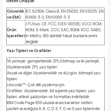
Resmi Onaylar
Güvenlik
IEC 62368, Class B, EN 55032, EN 55035, EN
ve EMC
61000-3-2, EN 61000-3-3
cTUVus, CE, FCC, ICES-003(B),VCCI, RCM,
Ürün
NOM, S-Mark, CCC, EAC, BSMI, KCC, SABS,
İşaretleri
In-Metro, BIS dahildir fakat bunlarla sınırlı
değildir
Yazı Tipleri ve Grafikler
16 yerleşik, genişletilebilir ZPL II bitmap ve iki yerleşik,
ölçeklenebilir ZPL yazı tipleri
Asyalı ve diğer ölçeklenebilir ve düzgün, bitmaplı yazı
tipleri
Unicode™: Çok dilli yazdırma için
Grafikler, ölçeklenebilir, bit eşlemli yazı tipleri, yazı
tipleri, etiket şablonları ve formatları indirilebilir
IBM Code Page 850 uluslararası karakter setleri,
yazılım aracılığıyla A, B, C, D, E, F, G ve 0 yazı tiplerinde