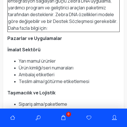
entegrasyon sağlayan güçlü Zebra DNA uygulama,
yardımcı program ve geliştirici araçları paketimiz
tarafından desteklenir. Zebra DNA özellikleri modele
göre değişebilir ve bir Destek Sözleşmesi gerekebilir.
Daha fazla bilgi için:
Pazarlar ve Uygulamalar
İmalat Sektörü
Yarı mamul ürünler
Ürün kimliği/seri numaraları
Ambalaj etiketleri
Teslim alma/götürme etiketlemesi
Taşımacılık ve Lojistik
Sipariş alma/paketleme
Gönderim/alım
0
Çapraz sevkiyat
Uygunluk etiketleri