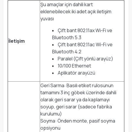
Şu amaçlar için dahili kart
eklenebilecek iki adet açık iletişim
yuvası
Çift bant 802.11ax Wi-Fi ve
Bluetooth 5.3
İletişim
Çift bant 802.11ac Wi-Fi ve
Bluetooth 4.2
Paralel (Çift yönlü arayüz)
10/100 Ethernet
Aplikatör arayüzü
Geri Sarma: Basılı etiket rulosunun
tamamını 3 inç göbek üzerinde dahili
olarak geri sarar ya da kaplamayı
soyup, geri sarar (sadece fabrika
kurulumu)
Soyma: Önden monte, pasif soyma
opsiyonu