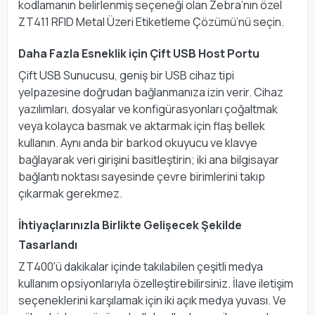
kodlamanın belirlenmiş seçeneği olan Zebra’nın özel
ZT411 RFID Metal Üzeri Etiketleme Çözümü’nü seçin.
Daha Fazla Esneklik için Çift USB Host Portu
Çift USB Sunucusu, geniş bir USB cihaz tipi
yelpazesine doğrudan bağlanmanıza izin verir. Cihaz
yazılımları, dosyalar ve konfigürasyonları çoğaltmak
veya kolayca basmak ve aktarmak için flaş bellek
kullanın. Aynı anda bir barkod okuyucu ve klavye
bağlayarak veri girişini basitleştirin; iki ana bilgisayar
bağlantı noktası sayesinde çevre birimlerini takıp
çıkarmak gerekmez.
İhtiyaçlarınızla Birlikte Gelişecek Şekilde
Tasarlandı
ZT400'ü dakikalar içinde takılabilen çeşitli medya
kullanım opsiyonlarıyla özelleştirebilirsiniz. İlave iletişim
seçeneklerini karşılamak için iki açık medya yuvası. Ve