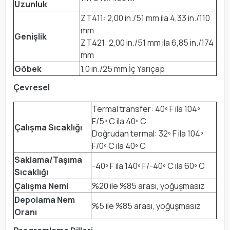
Uzunluk
ZT411: 2,00 in./51 mm ila 4,33 in./110
mm
Genişlik
ZT421: 2,00 in./51 mm ila 6,85 in./174
mm
Göbek
1,0 in./25 mm İç Yarıçap
Çevresel
Termal transfer: 40º F ila 104º
F/5º C ila 40º C
Çalışma Sıcaklığı
Doğrudan termal: 32º F ila 104º
F/0º C ila 40º C
Saklama/Taşıma
-40º F ila 140º F/-40º C ila 60º C
Sıcaklığı
Çalışma Nemi
%20 ile %85 arası, yoğuşmasız
Depolama Nem
%5 ile %85 arası, yoğuşmasız
Oranı