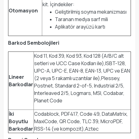
kit. İçindekiler:
Otomasyon
Geliştirilmiş soyma mekanizması
Taranan medya sarf mili
Aplikatör arayüzü kartı
Barkod Sembolojileri
Kod 11, Kod 39, Kod 93, Kod 128 (A/B/C alt
setleri ve UCC Case Kodları ile),ISBT-128,
UPC-A, UPC-E, EAN-8, EAN-13, UPC ve EAN
Lineer
(2 veya 5 rakamlı uzantılar ile),Plessey,
Barkodlar
Postnet, Standard 2-of-5, Industrial 2/5,
Interleaved 2/5, Logmars, MSI, Codabar,
Planet Code
İki
Codablock, PDF417, Code 49, DataMatrix,
Boyutlu
MaxiCode, QR Code, TLC 39, MicroPDF,
Barkodlar
RSS-14 (ve kompozit),Aztec