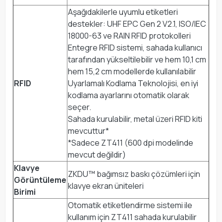
Aşağıdakilerle uyumlu etiketleri
destekler: UHF EPC Gen 2 V2.1, ISO/IEC
18000-63 ve RAIN RFID protokolleri
Entegre RFID sistemi, sahada kullanıcı
tarafından yükseltilebilir ve hem 10,1 cm
hem 15,2 cm modellerde kullanılabilir
RFID
Uyarlamalı Kodlama Teknolojisi, en iyi
kodlama ayarlarını otomatik olarak
seçer.
Sahada kurulabilir, metal üzeri RFID kiti
mevcuttur*
*Sadece ZT411 (600 dpi modelinde
mevcut değildir)
Klavye
ZKDU™ bağımsız baskı çözümleri için
Görüntüleme
klavye ekran üniteleri
Birimi
Otomatik etiketlendirme sistemi ile
kullanım için ZT411 sahada kurulabilir