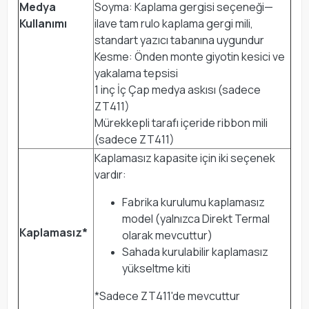
Medya
Soyma: Kaplama gergisi seçeneği—
Kullanımı
ilave tam rulo kaplama gergi mili,
standart yazıcı tabanına uygundur
Kesme: Önden monte giyotin kesici ve
yakalama tepsisi
1 inç İç Çap medya askısı (sadece
ZT411)
Mürekkepli tarafı içeride ribbon mili
(sadece ZT411)
Kaplamasız kapasite için iki seçenek
vardır:
Fabrika kurulumu kaplamasız
model (yalnızca Direkt Termal
Kaplamasız*
olarak mevcuttur)
Sahada kurulabilir kaplamasız
yükseltme kiti
*Sadece ZT411'de mevcuttur