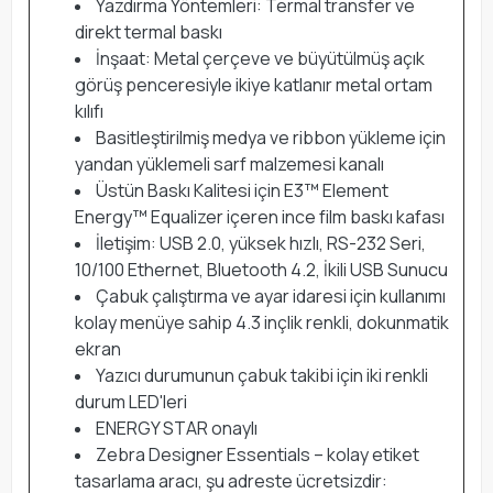
Yazdırma Yöntemleri: Termal transfer ve
direkt termal baskı
İnşaat: Metal çerçeve ve büyütülmüş açık
görüş penceresiyle ikiye katlanır metal ortam
kılıfı
Basitleştirilmiş medya ve ribbon yükleme için
yandan yüklemeli sarf malzemesi kanalı
Üstün Baskı Kalitesi için E3™ Element
Energy™ Equalizer içeren ince film baskı kafası
İletişim: USB 2.0, yüksek hızlı, RS-232 Seri,
10/100 Ethernet, Bluetooth 4.2, İkili USB Sunucu
Çabuk çalıştırma ve ayar idaresi için kullanımı
kolay menüye sahip 4.3 inçlik renkli, dokunmatik
ekran
Yazıcı durumunun çabuk takibi için iki renkli
durum LED'leri
ENERGY STAR onaylı
Zebra Designer Essentials – kolay etiket
tasarlama aracı, şu adreste ücretsizdir: