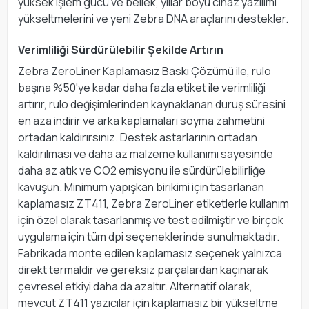
yüksek işlem gücü ve bellek, yıllar boyu cihaz yazılımı
yükseltmelerini ve yeni Zebra DNA araçlarını destekler.
Verimliliği Sürdürülebilir Şekilde Artırın
Zebra ZeroLiner Kaplamasız Baskı Çözümü ile, rulo
başına %50'ye kadar daha fazla etiket ile verimliliği
artırır, rulo değişimlerinden kaynaklanan duruş süresini
en aza indirir ve arka kaplamaları soyma zahmetini
ortadan kaldırırsınız. Destek astarlarının ortadan
kaldırılması ve daha az malzeme kullanımı sayesinde
daha az atık ve CO2 emisyonu ile sürdürülebilirliğe
kavuşun. Minimum yapışkan birikimi için tasarlanan
kaplamasız ZT411, Zebra ZeroLiner etiketlerle kullanım
için özel olarak tasarlanmış ve test edilmiştir ve birçok
uygulama için tüm dpi seçeneklerinde sunulmaktadır.
Fabrikada monte edilen kaplamasız seçenek yalnızca
direkt termaldir ve gereksiz parçalardan kaçınarak
çevresel etkiyi daha da azaltır. Alternatif olarak,
mevcut ZT411 yazıcılar için kaplamasız bir yükseltme