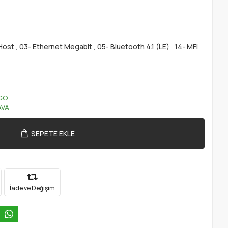
Host
,
03- Ethernet Megabit
,
05- Bluetooth 4.1 (LE)
,
14- MFI
GO
AVA
SEPETE EKLE
İade ve Değişim