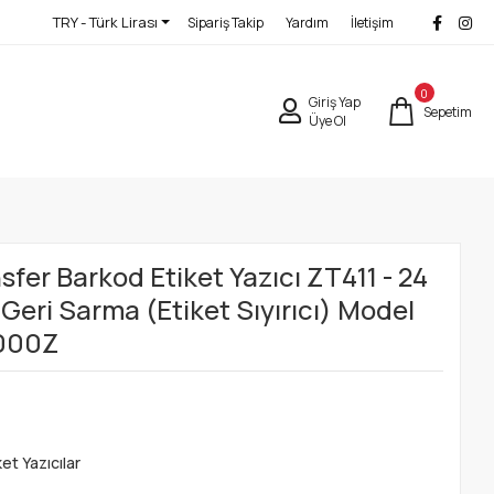
TRY - Türk Lirası
Sipariş Takip
Yardım
İletişim
0
Giriş Yap
Sepetim
Üye Ol
fer Barkod Etiket Yazıcı ZT411 - 24
Geri Sarma (Etiket Sıyırıcı) Model
000Z
et Yazıcılar