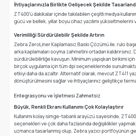
İhtiyaçlarınızla Birlikte Gelişecek Şekilde Tasarland
ZT400'ü dakikalar içinde takılabilen çeşitli medya kullanım
gücü ve bellek, yıllar boyu cihaz yazılımı yükseltmelerini
Verimliliği Sürdürülebilir Şekilde Artırın
Zebra ZeroLiner Kaplamasız Baskı Çözümü ile, rulo başına 
arka kaplamaları soyma zahmetini ortadan kaldırırsınız. 
sürdürülebilirliğe kavuşun. Minimum yapışkan birikimi içi
birçok uygulama için tüm dpi seçeneklerinde sunulmakta
etkiyi daha da azaltır. Alternatif olarak, mevcut ZT411 ya
dönüştürülmesini sağlar ve ihtiyaçlarınız geliştikçe ter
Entegrasyonu ve İşletmesi Zahmetsiz
Büyük, Renkli Ekranı Kullanımı Çok Kolaylaştırır
Kullanımı kolay simge-tabanlı arayüzü sayesinde, ZT400 yaz
seçenekleri ve çok daha fazlasında değişiklikler yapmak 
uzmanca tasarlanmış olup, Zebra yazıcı portföyünün geri kal