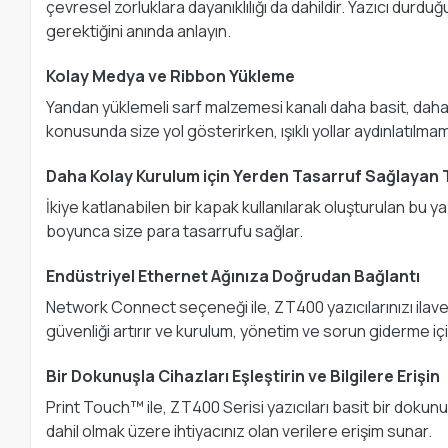
çevresel zorluklara dayanıklılığı da dahildir. Yazıcı dur
gerektiğini anında anlayın.
Kolay Medya ve Ribbon Yükleme
Yandan yüklemeli sarf malzemesi kanalı daha basit, daha
konusunda size yol gösterirken, ışıklı yollar aydınlatılmamı
Daha Kolay Kurulum için Yerden Tasarruf Sağlayan
İkiye katlanabilen bir kapak kullanılarak oluşturulan bu y
boyunca size para tasarrufu sağlar.
Endüstriyel Ethernet Ağınıza Doğrudan Bağlantı
Network Connect seçeneği ile, ZT400 yazıcılarınızı ilave
güvenliği artırır ve kurulum, yönetim ve sorun giderme 
Bir Dokunuşla Cihazları Eşleştirin ve Bilgilere Erişin
Print Touch™ ile, ZT400 Serisi yazıcıları basit bir dokunu
dahil olmak üzere ihtiyacınız olan verilere erişim sunar.