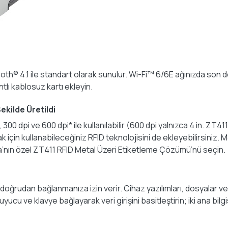
h® 4.1 ile standart olarak sunulur. Wi-Fi™ 6/6E ağınızda son der
ntlı kablosuz kartı ekleyin.
kilde Üretildi
00 dpi ve 600 dpi* ile kullanılabilir (600 dpi yalnızca 4 in. ZT4
 için kullanabileceğiniz RFID teknolojisini de ekleyebilirsiniz. M
’nın özel ZT411 RFID Metal Üzeri Etiketleme Çözümü’nü seçin.
 doğrudan bağlanmanıza izin verir. Cihaz yazılımları, dosyalar
uyucu ve klavye bağlayarak veri girişini basitleştirin; iki ana bi