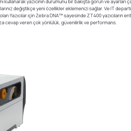
ı kullanarak yazıcının durumunu bir bakışta görün ve ayarları ç
çlarınız değiştikçe yeni özellikler eklemenizi sağlar. Ve IT de
ti olan Yazıcılar için Zebra DNA™ sayesinde ZT400 yazıcıların
za cevap veren çok yönlülük, güvenilirlik ve performans.