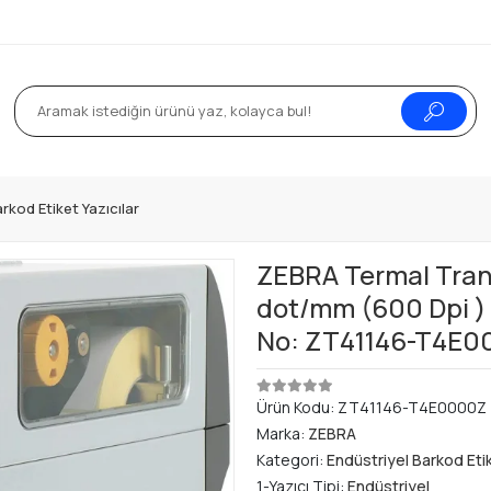
rkod Etiket Yazıcılar
ZEBRA Termal Trans
dot/mm (600 Dpi ) 
No: ZT41146-T4E0
Ürün Kodu:
ZT41146-T4E0000Z
Marka:
ZEBRA
Kategori:
Endüstriyel Barkod Etik
1-Yazıcı Tipi:
Endüstriyel