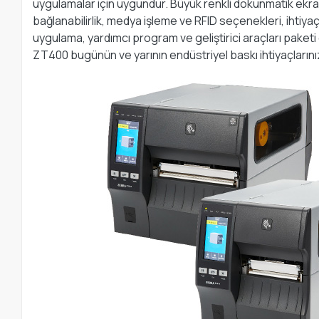
uygulamalar için uygundur. Büyük renkli dokunmatik ekran
bağlanabilirlik, medya işleme ve RFID seçenekleri, ihtiya
uygulama, yardımcı program ve geliştirici araçları pake
ZT400 bugünün ve yarının endüstriyel baskı ihtiyaçlarını