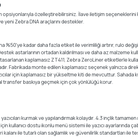
ı
 opsiyonlarıyla özelleştirebilirsiniz. İlave iletişim seçeneklerin
 ve yeni Zebra DNA araçlarını destekler.
%50'ye kadar daha fazla etiket ile verimliliği artırır, rulo deği
Destek astarlarının ortadan kaldırılması ve daha az malzeme ku
n tasarlanan kaplamasız ZT411, Zebra ZeroLiner etiketlerle kullan
dır. Fabrikada monte edilen kaplamasız seçenek yalnızca direk
zıcılar için kaplamasız bir yükseltme kiti de mevcuttur. Sahada ku
mal transfer baskıya geçmek için çok yönlülüğü korur.
ıcıları kurmak ve yapılandırmak kolaydır. 4.3 inçlik tamamen renk
için kullanıcı dostu ikonlu menü sistemi ile yazıcı ayarlarında
anı ile tutarlı olan sağlamlık ve güvenilirlik standartları ile te