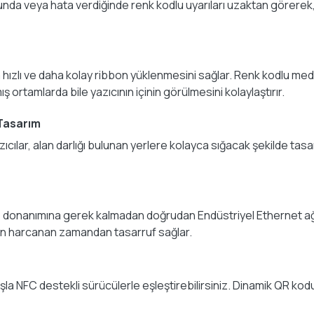
duğunda veya hata verdiğinde renk kodlu uyarıları uzaktan görerek
 hızlı ve daha kolay ribbon yüklenmesini sağlar. Renk kodlu med
ş ortamlarda bile yazıcının içinin görülmesini kolaylaştırır.
 Tasarım
azıcılar, alan darlığı bulunan yerlere kolayca sığacak şekilde ta
 donanımına gerek kalmadan doğrudan Endüstriyel Ethernet ağınız
için harcanan zamandan tasarruf sağlar.
şla NFC destekli sürücülerle eşleştirebilirsiniz. Dinamik QR kodu,