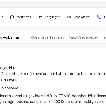
Et
Yorum Yaz
Karşılaştır
Fiyat Alarmı
T
n Açıklaması
Garanti ve Teslimat
Taksit Seçenekleri
Y
yanıklılık
 Dayanıklı, geleceğe uyarlanabilir kullanıcı dostu barkod etiketi 
a'yı seçin.
 bir seviye
arınızı verimli bir şekilde sürdürün. ZT400, değişkenliği, kullanı
genişliği modeline sahip olan ZT400 Serisi üretim, nakliye ve lo