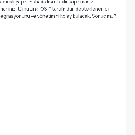
abucak yapın. Sahada kurulabilir kaplamasız,
partmanınız, tümü Link-OS™ tarafından desteklenen bir
 entegrasyonunu ve yönetimini kolay bulacak. Sonuç mu?