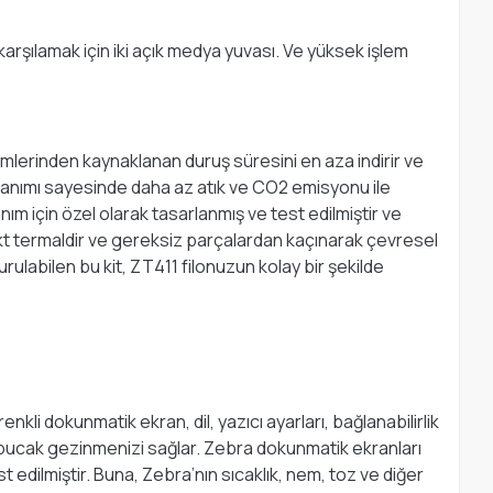
i karşılamak için iki açık medya yuvası. Ve yüksek işlem
şimlerinden kaynaklanan duruş süresini en aza indirir ve
llanımı sayesinde daha az atık ve CO2 emisyonu ile
ım için özel olarak tasarlanmış ve test edilmiştir ve
t termaldir ve gereksiz parçalardan kaçınarak çevresel
rulabilen bu kit, ZT411 filonuzun kolay bir şekilde
li dokunmatik ekran, dil, yazıcı ayarları, bağlanabilirlik
 çabucak gezinmenizi sağlar. Zebra dokunmatik ekranları
st edilmiştir. Buna, Zebra’nın sıcaklık, nem, toz ve diğer