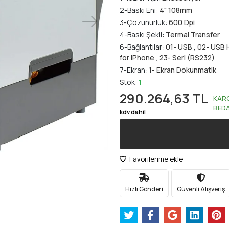
2-Baskı Eni:
4" 108mm
3-Çözünürlük:
600 Dpi
4-Baskı Şekli:
Termal Transfer
6-Bağlantılar:
01- USB
,
02- USB 
for iPhone
,
23- Seri (RS232)
7-Ekran:
1- Ekran Dokunmatik
Stok:
1
290.264,63 TL
KAR
BED
kdv dahil
Favorilerime ekle
Hızlı Gönderi
Güvenli Alışveriş