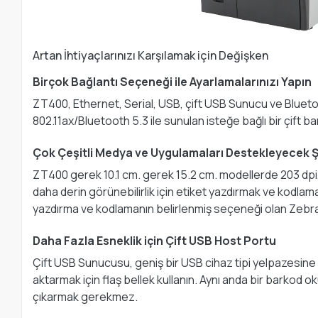
Artan İhtiyaçlarınızı Karşılamak için Değişken
Birçok Bağlantı Seçeneği ile Ayarlamalarınızı Yapın
ZT400, Ethernet, Serial, USB, çift USB Sunucu ve Bluetoot
802.11ax/Bluetooth 5.3 ile sunulan isteğe bağlı bir çift ba
Çok Çeşitli Medya ve Uygulamaları Destekleyecek Şe
ZT400 gerek 10.1 cm. gerek 15.2 cm. modellerde 203 dpi, 3
daha derin görünebilirlik için etiket yazdırmak ve kodlamak
yazdırma ve kodlamanın belirlenmiş seçeneği olan Zebra
Daha Fazla Esneklik için Çift USB Host Portu
Çift USB Sunucusu, geniş bir USB cihaz tipi yelpazesine
aktarmak için flaş bellek kullanın. Aynı anda bir barkod ok
çıkarmak gerekmez.