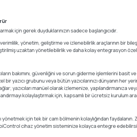
rür
ıkarmak için gerek duyduklarınızın sadece başlangıcıdır.
erimlilik, yönetim, geliştirme ve izlenebilirlik araçlarının bir b
irilmiş uzaktan yönetilebilirlik ve daha kolay entegrasyon özell
ların bakımını, güvenliğini ve sorun giderme işlemlerini basit ve
 özel bir yazıcı grubunu veya bütün yazıcılarınızı dünyanın her 
 sağlar; yazıcıları manüel olarak izlemenize, yapılandırmanıza
landırmayı kolaylaştırmak için, kapsamlı bir ücretsiz kurulum ar
ızı yönetmek için tek bir cam bölmenin kolaylığından faydalanın
iControl cihaz yönetim sisteminize kolayca entegre edebilirsi