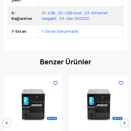
Şekli
6-
01- USB
,
02- USB Host
,
03- Ethernet
Bağlantılar
Megabit
,
23- Seri (RS232)
7-Ekran
1- Ekran Dokunmatik
Benzer Ürünler