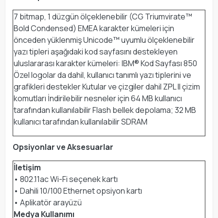
7 bitmap, 1 düzgün ölçeklenebilir (CG Triumvirate™
Bold Condensed) EMEA karakter kümeleri için
önceden yüklenmiş Unicode™ uyumlu ölçeklenebilir
yazı tipleri aşağıdaki kod sayfasını destekleyen
uluslararası karakter kümeleri: IBM® Kod Sayfası 850
Özel logolar da dahil, kullanıcı tanımlı yazı tiplerini ve
grafikleri destekler Kutular ve çizgiler dahil ZPL II çizim
komutları İndirilebilir nesneler için 64 MB kullanıcı
tarafından kullanılabilir Flash bellek depolama; 32 MB
kullanıcı tarafından kullanılabilir SDRAM
Opsiyonlar ve Aksesuarlar
İletişim
• 802.11ac Wi-Fi seçenek kartı
• Dahili 10/100 Ethernet opsiyon kartı
• Aplikatör arayüzü
Medya Kullanımı