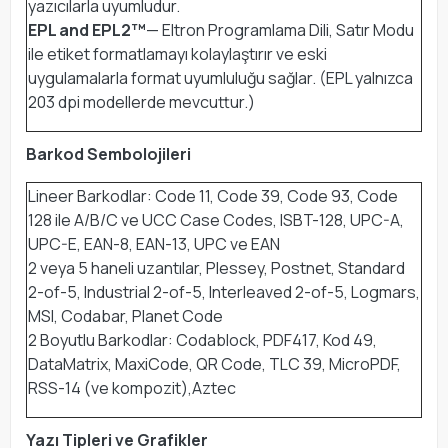
yazıcılarla uyumludur.
EPL and EPL2™
— Eltron Programlama Dili, Satır Modu
ile etiket formatlamayı kolaylaştırır ve eski
uygulamalarla format uyumluluğu sağlar. (EPL yalnızca
203 dpi modellerde mevcuttur.)
Barkod Sembolojileri
Lineer Barkodlar: Code 11, Code 39, Code 93, Code
128 ile A/B/C ve UCC Case Codes, ISBT-128, UPC-A,
UPC-E, EAN-8, EAN-13, UPC ve EAN
2 veya 5 haneli uzantılar, Plessey, Postnet, Standard
2-of-5, Industrial 2-of-5, Interleaved 2-of-5, Logmars,
MSI, Codabar, Planet Code
2 Boyutlu Barkodlar: Codablock, PDF417, Kod 49,
DataMatrix, MaxiCode, QR Code, TLC 39, MicroPDF,
RSS-14 (ve kompozit),Aztec
Yazı Tipleri ve Grafikler