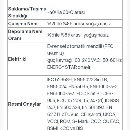
Saklama/Taşıma
-40º ila 60ºC arası
Sıcaklığı
Çalışma Nemi
%20 ile %85 arası, yoğuşmasız
Depolama Nem
%5 ile %85 arası, yoğuşmasız
Oranı
Evrensel otomatik menzilli (PFC
uyumlu)
Elektrikli
güç kaynağı 100-240 VAC; 50-60 Hz
ENERGY STAR onaylı
IEC 62368-1, EN55022 Sınıf B,
EN55024, EN55035, EN61000-3-2,
EN61000-3-3, FCC Sınıf B, ICES-
003, FCC 15.209; 15,247(d),IC RSS
Resmi Onaylar
247, EN 300 328, EN 301 893, EN
62.311, cTUVus, CE İşareti, UKCA,
VCCI, RCM, S- Mark, CCC, CU EAC,
BSMI, KCC ve BIS