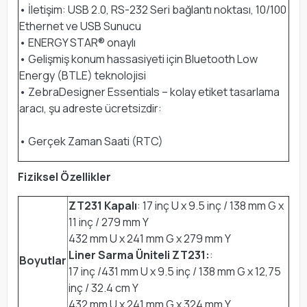
• İletişim: USB 2.0, RS-232 Seri bağlantı noktası, 10/100
Ethernet ve USB Sunucu
• ENERGY STAR® onaylı
• Gelişmiş konum hassasiyeti için Bluetooth Low
Energy (BTLE) teknolojisi
• ZebraDesigner Essentials – kolay etiket tasarlama
aracı, şu adreste ücretsizdir:
• Gerçek Zaman Saati (RTC)
Fiziksel Özellikler
ZT231 Kapalı
: 17 inç U x 9.5 inç / 138 mm G x
11 inç / 279 mm Y
432 mm U x 241 mm G x 279 mm Y
Liner Sarma Üniteli ZT231:
:
Boyutlar
17 inç /431 mm U x 9.5 inç / 138 mm G x 12,75
inç / 32.4 cm Y
432 mm U x 241 mm G x 324 mm Y