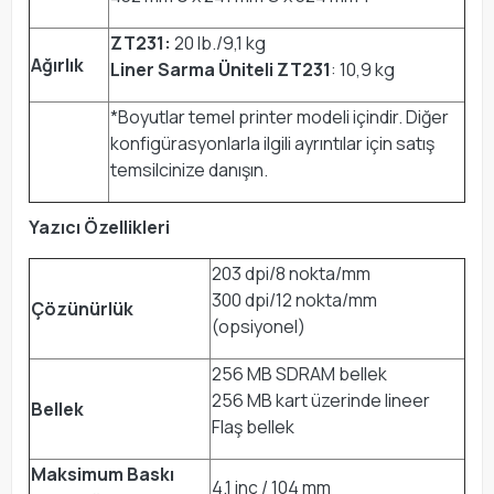
ZT231:
20 lb./9,1 kg
Ağırlık
Liner Sarma Üniteli ZT231
: 10,9 kg
*Boyutlar temel printer modeli içindir. Diğer
konfigürasyonlarla ilgili ayrıntılar için satış
temsilcinize danışın.
Yazıcı Özellikleri
203 dpi/8 nokta/mm
300 dpi/12 nokta/mm
Çözünürlük
(opsiyonel)
256 MB SDRAM bellek
256 MB kart üzerinde lineer
Bellek
Flaş bellek
Maksimum Baskı
4.1 inç / 104 mm