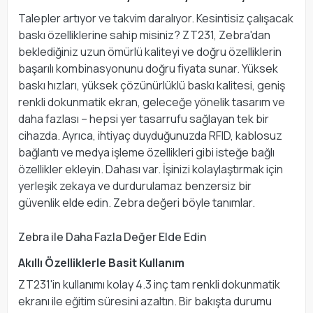
Talepler artıyor ve takvim daralıyor. Kesintisiz çalışacak
baskı özelliklerine sahip misiniz? ZT231, Zebra'dan
beklediğiniz uzun ömürlü kaliteyi ve doğru özelliklerin
başarılı kombinasyonunu doğru fiyata sunar. Yüksek
baskı hızları, yüksek çözünürlüklü baskı kalitesi, geniş
renkli dokunmatik ekran, geleceğe yönelik tasarım ve
daha fazlası – hepsi yer tasarrufu sağlayan tek bir
cihazda. Ayrıca, ihtiyaç duyduğunuzda RFID, kablosuz
bağlantı ve medya işleme özellikleri gibi isteğe bağlı
özellikler ekleyin. Dahası var. İşinizi kolaylaştırmak için
yerleşik zekaya ve durdurulamaz benzersiz bir
güvenlik elde edin. Zebra değeri böyle tanımlar.
Zebra ile Daha Fazla Değer Elde Edin
Akıllı Özelliklerle Basit Kullanım
ZT231'in kullanımı kolay 4.3 inç tam renkli dokunmatik
ekranı ile eğitim süresini azaltın. Bir bakışta durumu