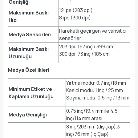
Genişliği
12 ips (203 dpi)
Maksimum Baskı
8 ips (300 dpi)
Hızı
Hareketli geçirgen ve yansıtıcı
Medya Sensörleri
sensörler
203 dpi: 157 inç / 399 cm
Maksimum Baskı
300 dpi: 73 inç / 185 cm
Uzunluğu
Medya Özellikleri
Yırtma modu: 0,7 inç/18 mm
Minimum Etiket ve
Kesici modu: 1 inç / 25 mm
Kaplama Uzunluğu
Soyma modu: 0,5 inç / 13 mm
0,75 inç/19,4 mm ile 4,5
Medya Genişliği
inç/114 mm arası
8 inç/203 mm (dış çap),3
inç/76 mm (İç Çap)