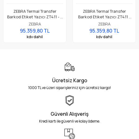
ZEBRA Termal Transfer
ZEBRA Termal Transfer
Barkod Etiket Yazıcı ZT411 - 8
Barkod Etiket Yazıcı ZT411 -
dot/mm (203 Dpi ) Wi-Fi 6
12 dot/mm (300 Dpi ) Wi-Fi 6
ZEBRA
ZEBRA
802.11ac Model No: ZT41142-
802.11ax Model No: ZT41143-
95.359,80 TL
95.359,80 TL
T0EG000Z
T0EG000Z
kdv dahil
kdv dahil
Ücretsiz Kargo
1000 TL ve üzeri siparişleriniz için ücretsiz kargo!
Güvenli Alışveriş
Kredi kartı ile güvenli ve kolay ödeme.