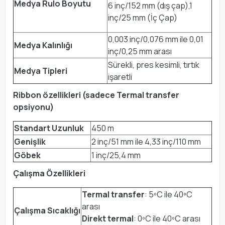
Medya Rulo Boyutu
6 inç/152 mm (dış çap),1
inç/25 mm (İç Çap)
0,003 inç/0,076 mm ile 0,01
Medya Kalınlığı
inç/0,25 mm arası
Sürekli, pres kesimli, tırtık
Medya Tipleri
işaretli
Ribbon özellikleri (sadece Termal transfer
opsiyonu)
Standart Uzunluk
450 m
Genişlik
2 inç/51 mm ile 4,33 inç/110 mm
Göbek
1 inç/25,4 mm
Çalışma Özellikleri
Termal transfer
: 5ºC ile 40ºC
arası
Çalışma Sıcaklığı
Direkt termal
: 0ºC ile 40ºC arası