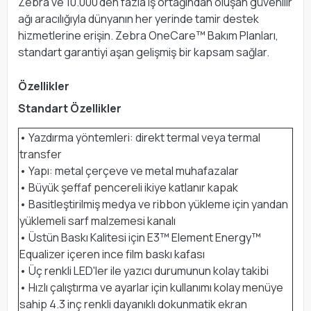
Zebra ve 10.000’den fazla iş ortağından oluşan güvenilir
ağı aracılığıyla dünyanın her yerinde tamir destek
hizmetlerine erişin. Zebra OneCare™ Bakım Planları,
standart garantiyi aşan gelişmiş bir kapsam sağlar.
Özellikler
Standart Özellikler
• Yazdırma yöntemleri: direkt termal veya termal
transfer
• Yapı: metal çerçeve ve metal muhafazalar
• Büyük şeffaf pencereli ikiye katlanır kapak
• Basitleştirilmiş medya ve ribbon yükleme için yandan
yüklemeli sarf malzemesi kanalı
• Üstün Baskı Kalitesi için E3™ Element Energy™
Equalizer içeren ince film baskı kafası
• Üç renkli LED'ler ile yazıcı durumunun kolay takibi
• Hızlı çalıştırma ve ayarlar için kullanımı kolay menüye
sahip 4.3 inç renkli dayanıklı dokunmatik ekran