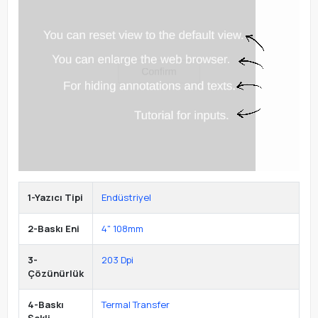
1-Yazıcı Tipi
Endüstriyel
2-Baskı Eni
4" 108mm
3-
203 Dpi
Çözünürlük
4-Baskı
Termal Transfer