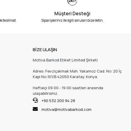
Müşteri Desteği
e teslimat.
Siparişleriniz ile ilgili soruları bize iletin.
BİZE ULAŞIN
Motiva Barkod Etiket Limited Şirketi
Adres: Fevziçakmak Mah. Yakamoz Cad. No: 20 İç
Kapı No:101/B 42050 Karatay, Konya
Haftaiçi 09:00 - 19:00 saatleri arasında
ulaşabilirsiniz.
+90 532 200 94 28
motiva@motivabarkod.com