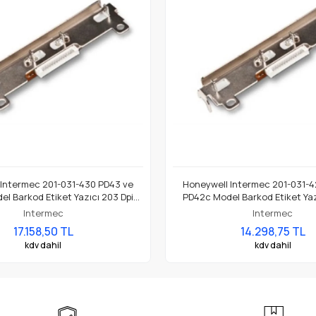
 Intermec 201-031-430 PD43 ve
Honeywell Intermec 201-031-4
l Barkod Etiket Yazıcı 203 Dpi
PD42c Model Barkod Etiket Yaz
Termal Baskı Kafası
Termal Baskı Kafası
Intermec
Intermec
17.158,50 TL
14.298,75 TL
kdv dahil
kdv dahil