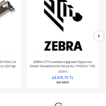
20 PD42 ve
ZEBRA ZT11 Linerless Upgrade Taşıyıcısız
ıcı 203 Dpi
Etiket Yükseltme Kiti Parça No: P1105147-700
ZEBRA
48.615,75 TL
kdv dahil