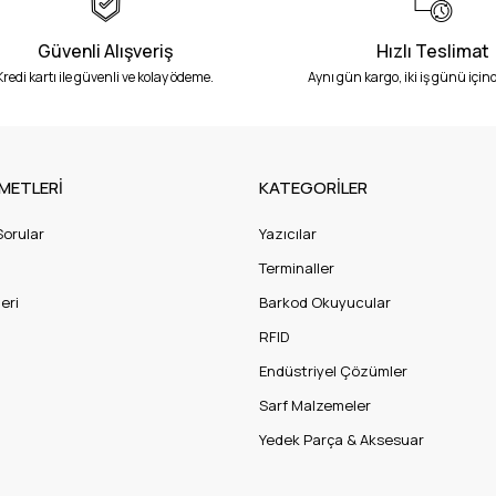
Güvenli Alışveriş
Hızlı Teslimat
Kredi kartı ile güvenli ve kolay ödeme.
Aynı gün kargo, iki iş günü içind
METLERİ
KATEGORİLER
Sorular
Yazıcılar
Terminaller
eri
Barkod Okuyucular
RFID
Endüstriyel Çözümler
Sarf Malzemeler
Yedek Parça & Aksesuar