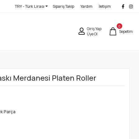
TRY - Türk Lirası
Sipariş Takip
Yardım
İletişim
0
Giriş Yap
Sepetim
Üye Ol
kı Merdanesi Platen Roller
ek Parça