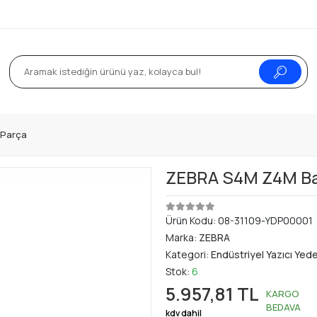
k Parça
ZEBRA S4M Z4M Bas
Ürün Kodu:
08-31109-YDP00001
Marka:
ZEBRA
Kategori:
Endüstriyel Yazıcı Yed
Stok:
6
5.957,81 TL
KARGO
BEDAVA
kdv dahil