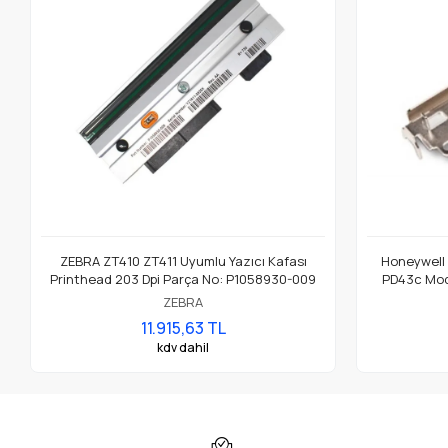
ZEBRA ZT410 ZT411 Uyumlu Yazıcı Kafası
Honeywell
Printhead 203 Dpi Parça No: P1058930-009
PD43c Mode
ZEBRA
11.915,63 TL
kdv dahil