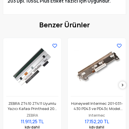
203 Dpi. 105SL Plus Etiket Yazıcı İçin Uygundur.
Benzer Ürünler
ZEBRA ZT410 ZT411 Uyumlu
Honeywell Intermec 201-031-
Yazıcı Kafası Printhead 203
430 PD43 ve PD43c Model
Dpi Parça No: P1058930-009
Barkod Etiket Yazıcı 203 Dpi
ZEBRA
Intermec
Termal Baskı Kafası
11.911,25 TL
17.152,20 TL
kdv dahil
kdv dahil