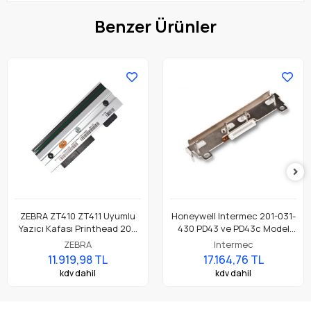
Benzer Ürünler
ZEBRA ZT410 ZT411 Uyumlu
Honeywell Intermec 201-031-
Yazıcı Kafası Printhead 203
430 PD43 ve PD43c Model
Dpi Parça No: P1058930-009
Barkod Etiket Yazıcı 203 Dpi
ZEBRA
Intermec
Termal Baskı Kafası
11.919,98 TL
17.164,76 TL
kdv dahil
kdv dahil