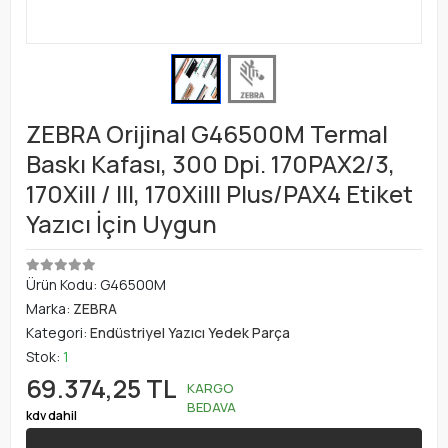
ZEBRA Orijinal G46500M Termal
Baskı Kafası, 300 Dpi. 170PAX2/3,
170XiII / III, 170XiIII Plus/PAX4 Etiket
Yazıcı İçin Uygun
Ürün Kodu:
G46500M
Marka:
ZEBRA
Kategori:
Endüstriyel Yazıcı Yedek Parça
Stok:
1
69.374,25 TL
KARGO
BEDAVA
kdv dahil