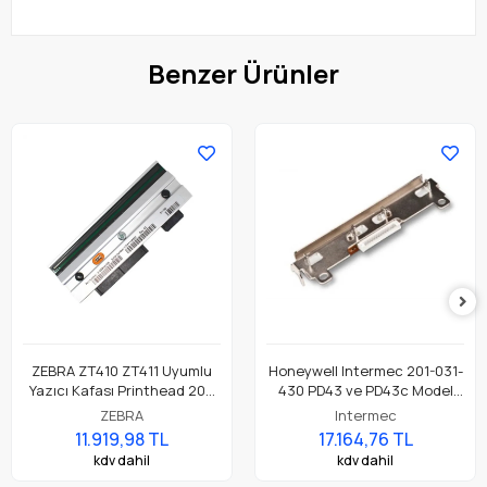
Benzer Ürünler
ZEBRA ZT410 ZT411 Uyumlu
Honeywell Intermec 201-031-
Yazıcı Kafası Printhead 203
430 PD43 ve PD43c Model
Dpi Parça No: P1058930-009
Barkod Etiket Yazıcı 203 Dpi
ZEBRA
Intermec
Termal Baskı Kafası
11.919,98 TL
17.164,76 TL
kdv dahil
kdv dahil