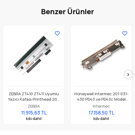
Benzer Ürünler
ZEBRA ZT410 ZT411 Uyumlu
Honeywell Intermec 201-031-
Yazıcı Kafası Printhead 203
430 PD43 ve PD43c Model
Dpi Parça No: P1058930-009
Barkod Etiket Yazıcı 203 Dpi
ZEBRA
Intermec
Termal Baskı Kafası
11.915,63 TL
17.158,50 TL
kdv dahil
kdv dahil