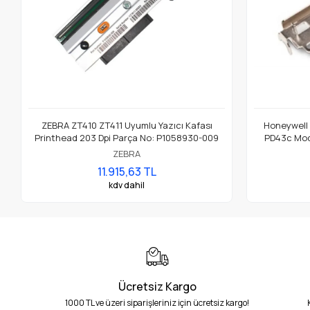
ZEBRA ZT410 ZT411 Uyumlu Yazıcı Kafası
Honeywell
Printhead 203 Dpi Parça No: P1058930-009
PD43c Mode
ZEBRA
11.915,63 TL
kdv dahil
Ücretsiz Kargo
1000 TL ve üzeri siparişleriniz için ücretsiz kargo!