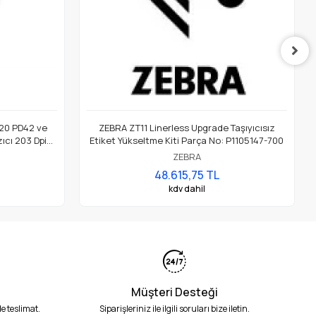
20 PD42 ve
ZEBRA ZT11 Linerless Upgrade Taşıyıcısız
ıcı 203 Dpi
Etiket Yükseltme Kiti Parça No: P1105147-700
ZEBRA
48.615,75 TL
kdv dahil
Müşteri Desteği
e teslimat.
Siparişleriniz ile ilgili soruları bize iletin.