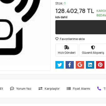
Stok:
1
128.402,78 TL
KARG
BEDA
kdv dahil
Favorilerime ekle
Hızlı Gönderi
Güvenli Alışveriş
Et
Yorum Yaz
Karşılaştır
Fiyat Alarmı
T