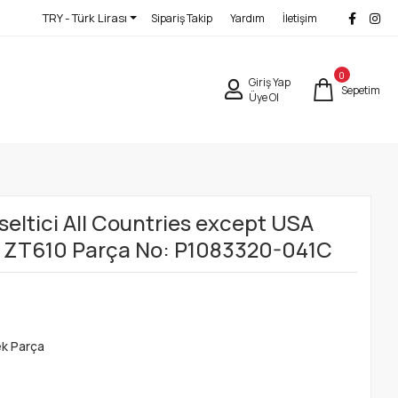
TRY - Türk Lirası
Sipariş Takip
Yardım
İletişim
0
Giriş Yap
Sepetim
Üye Ol
seltici All Countries except USA
 ZT610 Parça No: P1083320-041C
ek Parça