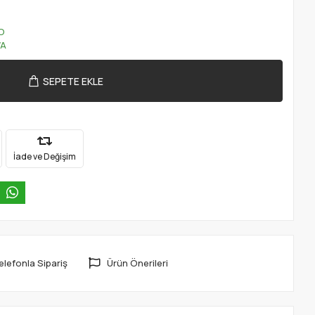
O
VA
SEPETE EKLE
İade ve Değişim
elefonla Sipariş
Ürün Önerileri