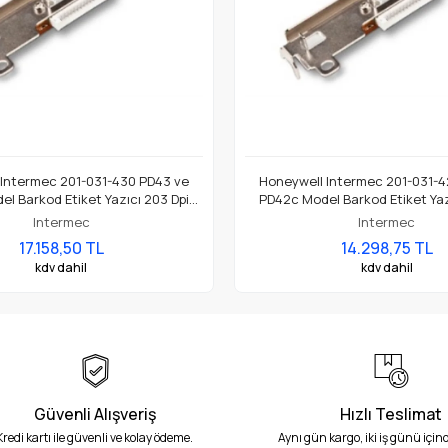
 Intermec 201-031-430 PD43 ve
Honeywell Intermec 201-031-4
l Barkod Etiket Yazıcı 203 Dpi
PD42c Model Barkod Etiket Yaz
Termal Baskı Kafası
Termal Baskı Kafası
Intermec
Intermec
17.158,50 TL
14.298,75 TL
kdv dahil
kdv dahil
Güvenli Alışveriş
Hızlı Teslimat
Kredi kartı ile güvenli ve kolay ödeme.
Aynı gün kargo, iki iş günü içind