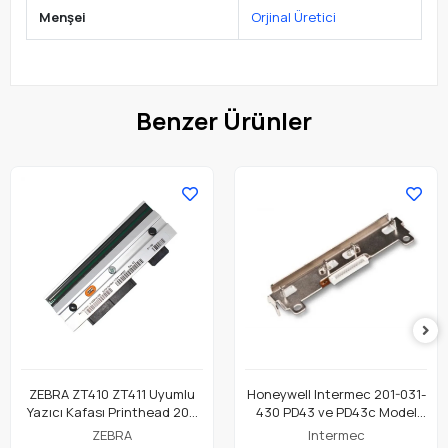
Menşei
Orjinal Üretici
Benzer Ürünler
ZEBRA ZT410 ZT411 Uyumlu
Honeywell Intermec 201-031-
Yazıcı Kafası Printhead 203
430 PD43 ve PD43c Model
Dpi Parça No: P1058930-009
Barkod Etiket Yazıcı 203 Dpi
ZEBRA
Intermec