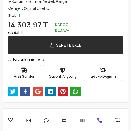
5-Konumlandırma:
Yedek Parça
Menşei:
Orjinal Üretici
Stok:
1
14.303,97 TL
KARGO
BEDAVA
kdv dahil
SEPETE EKLE
Favorilerime ekle
Hızlı Gönderi
Güvenli Alışveriş
İade ve Değişim