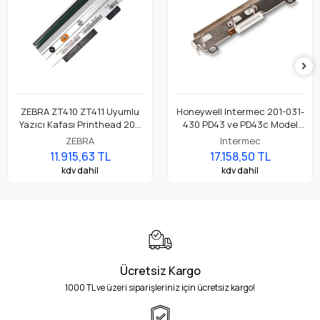
ZEBRA ZT410 ZT411 Uyumlu
Honeywell Intermec 201-031-
Yazıcı Kafası Printhead 203
430 PD43 ve PD43c Model
Dpi Parça No: P1058930-009
Barkod Etiket Yazıcı 203 Dpi
ZEBRA
Intermec
Termal Baskı Kafası
11.915,63 TL
17.158,50 TL
kdv dahil
kdv dahil
Ücretsiz Kargo
1000 TL ve üzeri siparişleriniz için ücretsiz kargo!