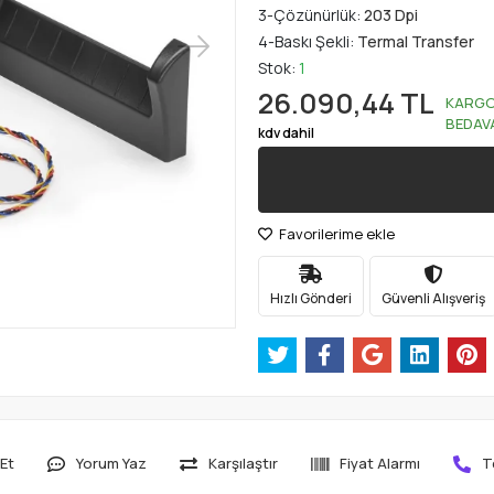
3-Çözünürlük:
203 Dpi
4-Baskı Şekli:
Termal Transfer
Stok:
1
26.090,44 TL
KARG
BEDAV
kdv dahil
Favorilerime ekle
Hızlı Gönderi
Güvenli Alışveriş
Et
Yorum Yaz
Karşılaştır
Fiyat Alarmı
T