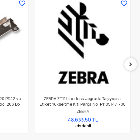
20 PD42 ve
ZEBRA ZT11 Linerless Upgrade Taşıyıcısız
ıcı 203 Dpi
Etiket Yükseltme Kiti Parça No: P1105147-700
ZEBRA
48.633,50 TL
kdv dahil