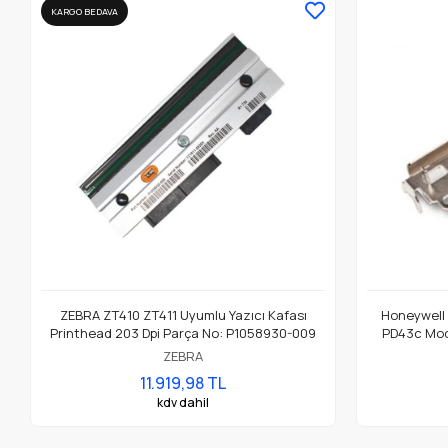
KARGO BEDAVA
ZEBRA ZT410 ZT411 Uyumlu Yazıcı Kafası
Honeywell
Printhead 203 Dpi Parça No: P1058930-009
PD43c Mode
ZEBRA
11.919,98 TL
kdv dahil