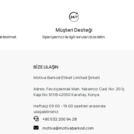
Müşteri Desteği
e teslimat.
Siparişleriniz ile ilgili soruları bize iletin.
BİZE ULAŞIN
Motiva Barkod Etiket Limited Şirketi
Adres: Fevziçakmak Mah. Yakamoz Cad. No: 20 İç
Kapı No:101/B 42050 Karatay, Konya
Haftaiçi 09:00 - 19:00 saatleri arasında
ulaşabilirsiniz.
+90 532 200 94 28
motiva@motivabarkod.com