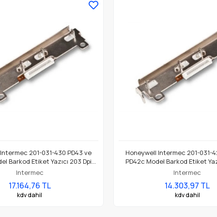
 Intermec 201-031-430 PD43 ve
Honeywell Intermec 201-031-4
l Barkod Etiket Yazıcı 203 Dpi
PD42c Model Barkod Etiket Yaz
Termal Baskı Kafası
Termal Baskı Kafası
Intermec
Intermec
17.164,76 TL
14.303,97 TL
kdv dahil
kdv dahil