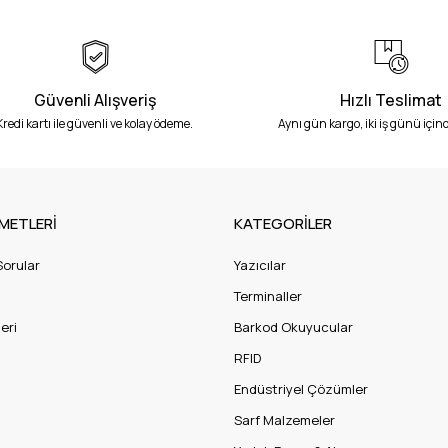
Güvenli Alışveriş
Hızlı Teslimat
Kredi kartı ile güvenli ve kolay ödeme.
Aynı gün kargo, iki iş günü içind
METLERİ
KATEGORİLER
Sorular
Yazıcılar
Terminaller
eri
Barkod Okuyucular
RFID
Endüstriyel Çözümler
Sarf Malzemeler