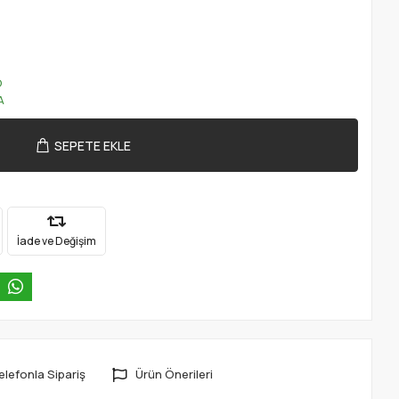
O
A
SEPETE EKLE
İade ve Değişim
elefonla Sipariş
Ürün Önerileri