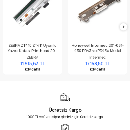
ZEBRA ZT410 ZT411 Uyumlu
Honeywell Intermec 201-031-
Yazıcı Kafası Printhead 203
430 PD43 ve PD43c Model
Dpi Parça No: P1058930-009
Barkod Etiket Yazıcı 203 Dpi
ZEBRA
Intermec
Termal Baskı Kafası
11.915,63 TL
17.158,50 TL
kdv dahil
kdv dahil
Ücretsiz Kargo
1000 TL ve üzeri siparişleriniz için ücretsiz kargo!