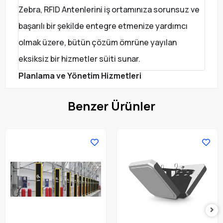
İnce ve Güçlü
Zebra, RFID Antenlerini iş ortamınıza sorunsuz ve
Ultra düşük profilli anten, her iş ortamında
başarılı bir şekilde entegre etmenize yardımcı
kullanılabilecek kadar ince ve göze çarpmayan
nitelikte olsa da, açık endüstriyel ortamlarda
olmak üzere, bütün çözüm ömrüne yayılan
kullanılacak kadar dayanıklıdır.
eksiksiz bir hizmetler süiti sunar.
Planlama ve Yönetim Hizmetleri
Benzer Ürünler