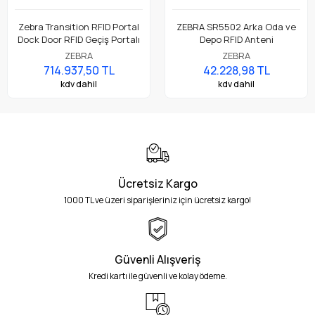
Zebra Transition RFID Portal
ZEBRA SR5502 Arka Oda ve
Dock Door RFID Geçiş Portalı
Depo RFID Anteni
ZEBRA
ZEBRA
714.937,50 TL
42.228,98 TL
kdv dahil
kdv dahil
Ücretsiz Kargo
1000 TL ve üzeri siparişleriniz için ücretsiz kargo!
Güvenli Alışveriş
Kredi kartı ile güvenli ve kolay ödeme.