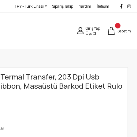
TRY - Türk Lirası
Sipariş Takip
Yardım
İletişim
0
Giriş Yap
Sepetim
Üye Ol
ermal Transfer, 203 Dpi Usb
ibbon, Masaüstü Barkod Etiket Rulo
lar