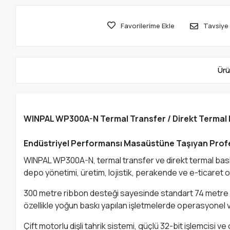
Favorilerime Ekle
Tavsiye 
Ürü
WINPAL WP300A-N Termal Transfer / Direkt Termal Ba
Endüstriyel Performansı Masaüstüne Taşıyan Prof
WINPAL WP300A-N, termal transfer ve direkt termal baskı
depo yönetimi, üretim, lojistik, perakende ve e-ticaret 
300 metre ribbon desteği sayesinde standart 74 metre 
özellikle yoğun baskı yapılan işletmelerde operasyonel ver
Çift motorlu dişli tahrik sistemi, güçlü 32-bit işlemcis