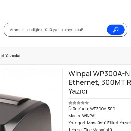
et Yazıcılar
Winpal WP300A-N T
Ethernet, 300MT R
Yazıcı
Ürün Kodu:
WP300A-300
Marka:
WINPAL
Kategori:
Masaüstü Etiket Yazıcı
1-Yazıcı Tipi:
Masaüstü