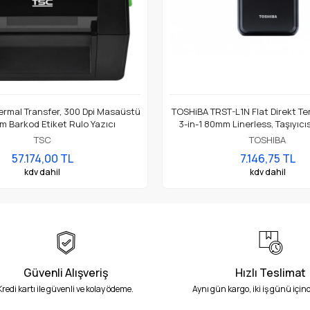
rmal Transfer, 300 Dpi Masaüstü
TOSHiBA TRST-L1N Flat Direkt Ter
m Barkod Etiket Rulo Yazıcı
3-in-1 80mm Linerless, Taşıyıcısı
Etiket & Termal Fiş Adisyon
TSC
TOSHIBA
57.174,00 TL
7.146,75 TL
kdv dahil
kdv dahil
Güvenli Alışveriş
Hızlı Teslimat
Kredi kartı ile güvenli ve kolay ödeme.
Aynı gün kargo, iki iş günü içind