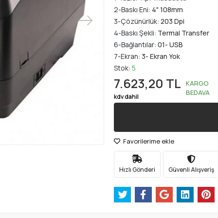
2-Baskı Eni:
4" 108mm
3-Çözünürlük:
203 Dpi
4-Baskı Şekli:
Termal Transfer
6-Bağlantılar:
01- USB
7-Ekran:
3- Ekran Yok
Stok:
5
7.623,20 TL
KARGO
BEDAVA
kdv dahil
Favorilerime ekle
Hızlı Gönderi
Güvenli Alışveriş