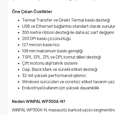
Öne Çıkan Özellikler
Termal Transfer ve Direkt Termal baskı desteği
USB ve Ethernet bağlantısı standart olarak sunulu
300 metre ribbon desteği ile daha az sarf değişimi
203 DPI baskı çözünürlüğü
127 mm/sn baskı hızı
108 mm maksimum baskı genişliği
TSPL, EPL, ZPL ve DPL komut dilleri desteği
Çift motorlu dişli tahrik sistemi
Gap, Black Mark ve sürekli etiket desteği
32-bit yüksek performanslı işlemci
Windows sürücüleri ve ücretsiz etiket tasarım yazı
Endüstriyel kullanım için yüksek dayanıklılık
Neden WINPAL WP300A-N?
WINPAL WP300A-N, masaüstü barkod yazıcı segmentinde g