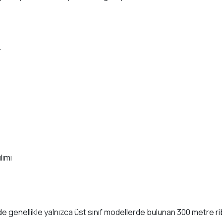
r
lımı
enellikle yalnızca üst sınıf modellerde bulunan 300 metre ri