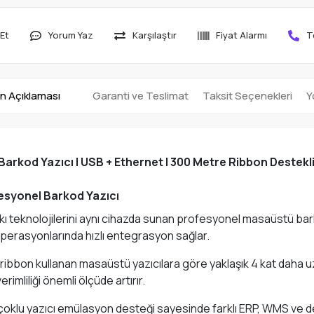
Et
Yorum Yaz
Karşılaştır
Fiyat Alarmı
T
n Açıklaması
Garanti ve Teslimat
Taksit Seçenekleri
Y
rkod Yazıcı | USB + Ethernet | 300 Metre Ribbon Destekl
esyonel Barkod Yazıcı
 teknolojilerini aynı cihazda sunan profesyonel masaüstü bark
operasyonlarında hızlı entegrasyon sağlar.
ribbon kullanan masaüstü yazıcılara göre yaklaşık 4 kat daha 
imliliği önemli ölçüde artırır.
i ve çoklu yazıcı emülasyon desteği sayesinde farklı ERP, WMS ve