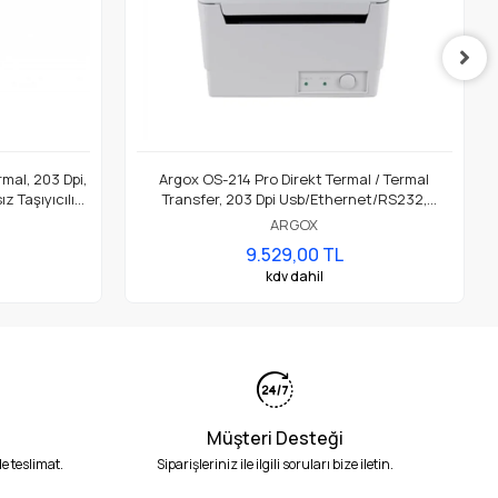
mal, 203 Dpi,
Argox OS-214 Pro Direkt Termal / Termal
z Taşıyıcılı
Transfer, 203 Dpi Usb/Ethernet/RS232,
 Yazıcı
Masaüstü Ekonomik Barkod Etiket Rulo Yazıcı
ARGOX
9.529,00 TL
kdv dahil
Müşteri Desteği
e teslimat.
Siparişleriniz ile ilgili soruları bize iletin.