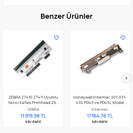
Benzer Ürünler
ZEBRA ZT410 ZT411 Uyumlu
Honeywell Intermec 201-031-
Yazıcı Kafası Printhead 203
430 PD43 ve PD43c Model
Dpi Parça No: P1058930-009
Barkod Etiket Yazıcı 203 Dpi
ZEBRA
Intermec
Termal Baskı Kafası
11.919,98 TL
17.164,76 TL
kdv dahil
kdv dahil