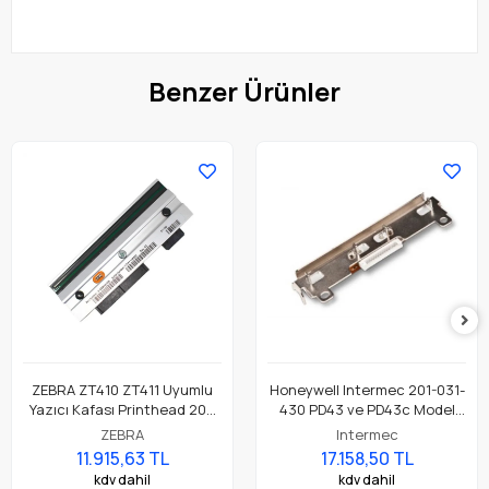
Benzer Ürünler
ZEBRA ZT410 ZT411 Uyumlu
Honeywell Intermec 201-031-
Yazıcı Kafası Printhead 203
430 PD43 ve PD43c Model
Dpi Parça No: P1058930-009
Barkod Etiket Yazıcı 203 Dpi
ZEBRA
Intermec
Termal Baskı Kafası
11.915,63 TL
17.158,50 TL
kdv dahil
kdv dahil