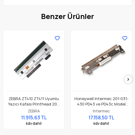
Benzer Ürünler
ZEBRA ZT410 ZT411 Uyumlu
Honeywell Intermec 201-031-
Yazıcı Kafası Printhead 203
430 PD43 ve PD43c Model
Dpi Parça No: P1058930-009
Barkod Etiket Yazıcı 203 Dpi
ZEBRA
Intermec
Termal Baskı Kafası
11.915,63 TL
17.158,50 TL
kdv dahil
kdv dahil