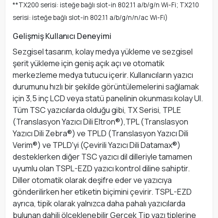
**TX200 serisi: isteğe bağlı slot-in 802.11 a/b/g/n Wi-Fi; TX210
serisi: isteğe bağlı slot-in 802.11 a/b/g/n/n/ac Wi-Fi)
Gelişmiş Kullanıcı Deneyimi
Sezgisel tasarım, kolay medya yükleme ve sezgisel
şerit yükleme için geniş açık açı ve otomatik
merkezleme medya tutucu içerir. Kullanıcıların yazıcı
durumunu hızlı bir şekilde görüntülemelerini sağlamak
için 3,5 inç LCD veya statü panelinin okunması kolay UI.
Tüm TSC yazıcılarda olduğu gibi, TX Serisi, TPLE
(Translasyon Yazıcı Dili Eltron®),TPL (Translasyon
Yazıcı Dili Zebra®) ve TPLD (Translasyon Yazıcı Dili
Verim®) ve TPLD'yi (Çevirili Yazıcı Dili Datamax®)
desteklerken diğer TSC yazıcı dil dilleriyle tamamen
uyumlu olan TSPL-EZD yazıcı kontrol diline sahiptir.
Diller otomatik olarak deşifre eder ve yazıcıya
gönderilirken her etiketin biçimini çevirir. TSPL-EZD
ayrıca, tipik olarak yalnızca daha pahalı yazıcılarda
bulunan dahili ölçeklenebilir Gerçek Tip yazı tiplerine