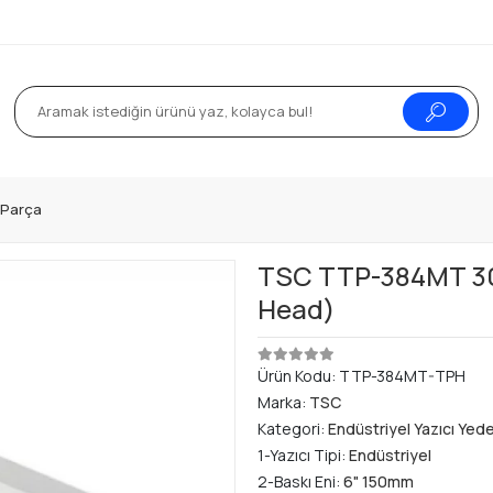
k Parça
TSC TTP-384MT 300
Head)
Ürün Kodu:
TTP-384MT-TPH
Marka:
TSC
Kategori:
Endüstriyel Yazıcı Yed
1-Yazıcı Tipi:
Endüstriyel
2-Baskı Eni:
6" 150mm