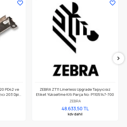
20 PD42 ve
ZEBRA ZT11 Linerless Upgrade Taşıyıcısız
ıcı 203 Dpi
Etiket Yükseltme Kiti Parça No: P1105147-700
ZEBRA
48.633,50 TL
kdv dahil