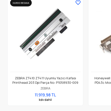
KARGO BEDAVA
ZEBRA ZT410 ZT411 Uyumlu Yazıcı Kafası
Honeywell
Printhead 203 Dpi Parça No: P1058930-009
PD43c Mode
ZEBRA
11.919,98 TL
kdv dahil