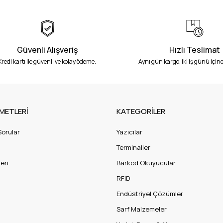
Güvenli Alışveriş
Hızlı Teslimat
Kredi kartı ile güvenli ve kolay ödeme.
Aynı gün kargo, iki iş günü içind
METLERİ
KATEGORİLER
Sorular
Yazıcılar
Terminaller
eri
Barkod Okuyucular
RFID
Endüstriyel Çözümler
Sarf Malzemeler