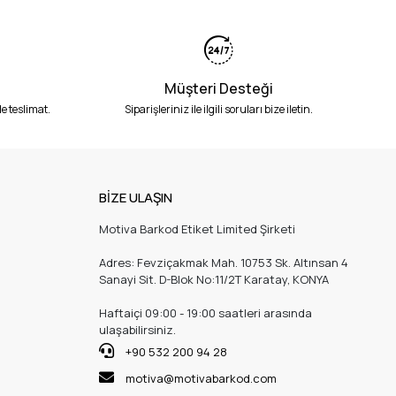
Müşteri Desteği
e teslimat.
Siparişleriniz ile ilgili soruları bize iletin.
BİZE ULAŞIN
Motiva Barkod Etiket Limited Şirketi
Adres: Fevziçakmak Mah. 10753 Sk. Altınsan 4
Sanayi Sit. D-Blok No:11/2T Karatay, KONYA
Haftaiçi 09:00 - 19:00 saatleri arasında
ulaşabilirsiniz.
+90 532 200 94 28
motiva@motivabarkod.com