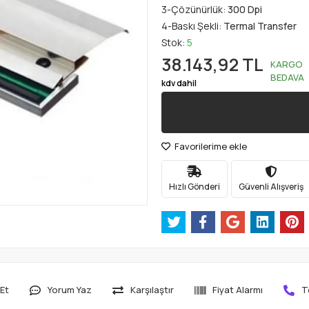
3-Çözünürlük:
300 Dpi
4-Baskı Şekli:
Termal Transfer
Stok:
5
38.143,92 TL
KARGO
BEDAVA
kdv dahil
Favorilerime ekle
Hızlı Gönderi
Güvenli Alışveriş
Et
Yorum Yaz
Karşılaştır
Fiyat Alarmı
T