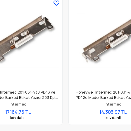
 Intermec 201-031-430 PD43 ve
Honeywell Intermec 201-031-4
l Barkod Etiket Yazıcı 203 Dpi
PD42c Model Barkod Etiket Yaz
Termal Baskı Kafası
Termal Baskı Kafası
Intermec
Intermec
17.164,76 TL
14.303,97 TL
kdv dahil
kdv dahil