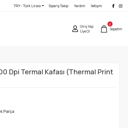
TRY - Türk Lirası
Sipariş Takip
Yardım
İletişim
0
Giriş Yap
Sepetim
Üye Ol
 Dpi Termal Kafası (Thermal Print
ek Parça