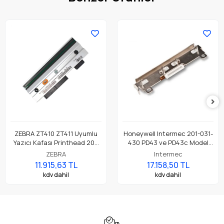
ZEBRA ZT410 ZT411 Uyumlu
Honeywell Intermec 201-031-
Yazıcı Kafası Printhead 203
430 PD43 ve PD43c Model
Dpi Parça No: P1058930-009
Barkod Etiket Yazıcı 203 Dpi
ZEBRA
Intermec
Termal Baskı Kafası
11.915,63 TL
17.158,50 TL
kdv dahil
kdv dahil