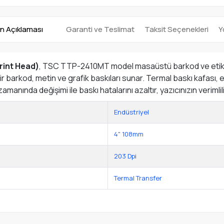
n Açıklaması
Garanti ve Teslimat
Taksit Seçenekleri
Y
rint Head)
, TSC TTP-2410MT model masaüstü barkod ve etiket
ir barkod, metin ve grafik baskıları sunar. Termal baskı kafası, 
amanında değişimi ile baskı hatalarını azaltır, yazıcınızın verimli
Endüstriyel
4" 108mm
203 Dpi
Termal Transfer