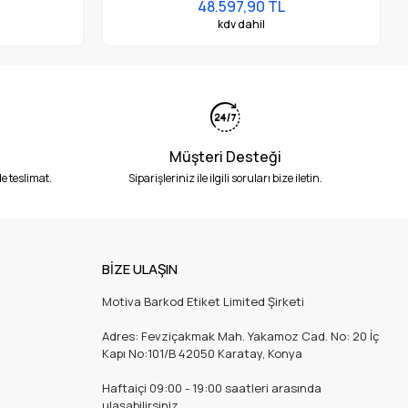
48.597,90 TL
kdv dahil
Müşteri Desteği
e teslimat.
Siparişleriniz ile ilgili soruları bize iletin.
BİZE ULAŞIN
Motiva Barkod Etiket Limited Şirketi
Adres: Fevziçakmak Mah. Yakamoz Cad. No: 20 İç
Kapı No:101/B 42050 Karatay, Konya
Haftaiçi 09:00 - 19:00 saatleri arasında
ulaşabilirsiniz.