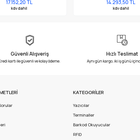
17.152,20 TL
14.293,50 TL
kdv dahil
kdv dahil
Güvenli Alışveriş
Hızlı Teslimat
Kredi kartı ile güvenli ve kolay ödeme.
Aynı gün kargo, iki iş günü içind
METLERİ
KATEGORİLER
Sorular
Yazıcılar
Terminaller
eri
Barkod Okuyucular
RFID