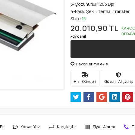
3-Çözünürlük:
203 Dpi
4-Baskı Şekli:
Termal Transfer
Stok:
15
20.010,90 TL
KARG
BEDAV
kdv dahil
Favorilerime ekle
Hızlı Gönderi
Güvenli Alışveriş
Et
Yorum Yaz
Karşılaştır
Fiyat Alarmı
T