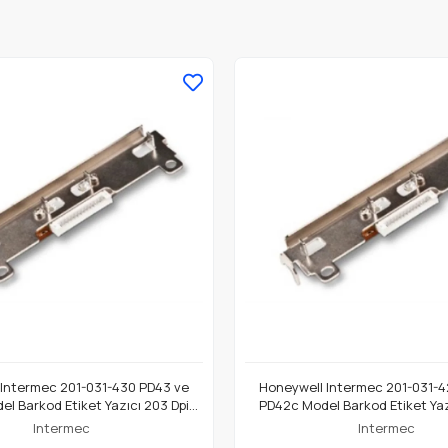
 Intermec 201-031-430 PD43 ve
Honeywell Intermec 201-031-4
l Barkod Etiket Yazıcı 203 Dpi
PD42c Model Barkod Etiket Yaz
Termal Baskı Kafası
Termal Baskı Kafası
Intermec
Intermec