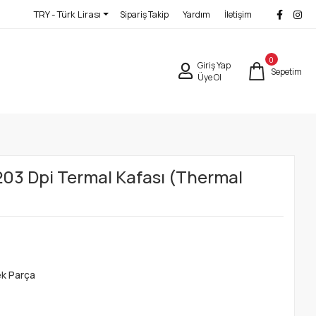
TRY - Türk Lirası
Sipariş Takip
Yardım
İletişim
0
Giriş Yap
Sepetim
Üye Ol
3 Dpi Termal Kafası (Thermal
ek Parça