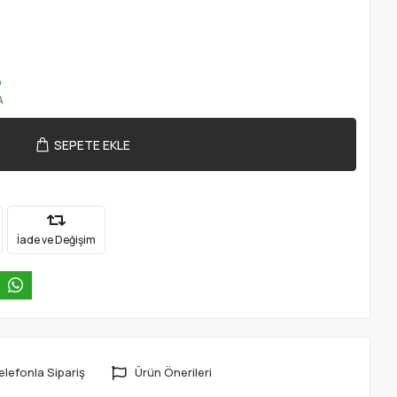
O
A
SEPETE EKLE
İade ve Değişim
elefonla Sipariş
Ürün Önerileri