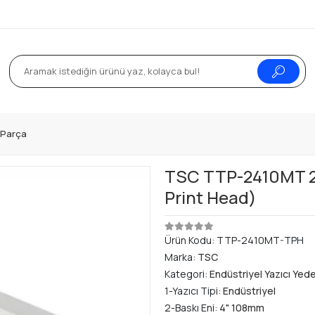
k Parça
TSC TTP-2410MT 20
Print Head)
Ürün Kodu:
TTP-2410MT-TPH
Marka:
TSC
Kategori:
Endüstriyel Yazıcı Yed
1-Yazıcı Tipi:
Endüstriyel
2-Baskı Eni:
4" 108mm