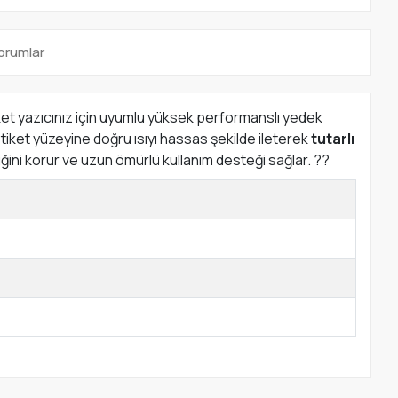
orumlar
 yazıcınız için uyumlu yüksek performanslı yedek
etiket yüzeyine doğru ısıyı hassas şekilde ileterek
tutarlı
liğini korur ve uzun ömürlü kullanım desteği sağlar. ?️?