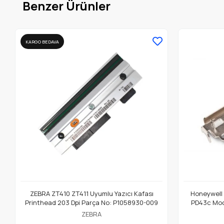
Benzer Ürünler
KARGO BEDAVA
ZEBRA ZT410 ZT411 Uyumlu Yazıcı Kafası
Honeywell
Printhead 203 Dpi Parça No: P1058930-009
PD43c Mode
ZEBRA