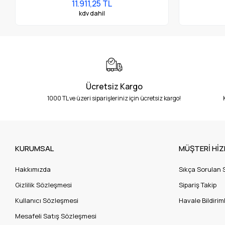
11.911,25 TL
kdv dahil
Ücretsiz Kargo
1000 TL ve üzeri siparişleriniz için ücretsiz kargo!
KURUMSAL
MÜŞTERİ HİZ
Hakkımızda
Sıkça Sorulan 
Gizlilik Sözleşmesi
Sipariş Takip
Kullanıcı Sözleşmesi
Havale Bildiriml
Mesafeli Satış Sözleşmesi