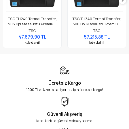
TSC TH240 Termal Transfer,
TSC TH340 Termal Transfer,
203 Dpi Masaüstü Premium
300 Dpi Masaüstü Premium
Barkod Etiket Rulo Yazıcı
Barkod Etiket Rulo Yazıcı
TSC
TSC
47.679,90 TL
57.215,88 TL
kdv dahil
kdv dahil
Ücretsiz Kargo
1000 TL ve üzeri siparişleriniz için ücretsiz kargo!
Güvenli Alışveriş
Kredi kartı ile güvenli ve kolay ödeme.