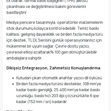
Ek olarak, termal baskı başlığının (TPH) aletsiz
çıkarılması ve değiştirilmesi bakım görevlerini
basitleştirir.
Medya pencere tasarımıyla, operatörler malzemelerin
stok durumunu kolayca kontrol edebilir. Temiz baskı
kalitesi, gelişmiş dayanıklılık ve birden fazla medya türü
için destek, TL DL Serisini günlük operasyonlarınız için
mükemmel bir uyum sağlar. Çevre dostu yazıcı,
çevresel etkiyi azaltarak% 100 geri dönüştürülebilir
ambalajlara sahiptir.
Dikişsiz Entegrasyon, Zahmetsiz Konuşlandırma
Kutudan çıkan otomatik anahtar yazıcı dil öyküsü
Birden fazla medya türünü destekler, 108 mm'ye
kadar baskı genişliği, 25.400 mm'ye kadar baskı
uzunluğu, baskı hızı 203 dpi çözünürlükte 6 ipe
kadar (152 mm / sn) kadardır