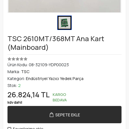
TSC 2610MT/368MT Ana Kart
(Mainboard)
Ürün Kodu:
08-32109-YDP00023
Marka:
TSC
Kategori:
Endüstriyel Yazıcı Yedek Parça
Stok:
2
26.824,14 TL
KARGO
BEDAVA
kdv dahil
SEPETE EKLE
Favorilerime ekle