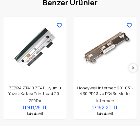
Benzer Ürünler
ZEBRA ZT410 ZT411 Uyumlu
Honeywell Intermec 201-031-
Yazıcı Kafası Printhead 203
430 PD43 ve PD43c Model
Dpi Parça No: P1058930-009
Barkod Etiket Yazıcı 203 Dpi
ZEBRA
Intermec
Termal Baskı Kafası
11.911,25 TL
17.152,20 TL
kdv dahil
kdv dahil