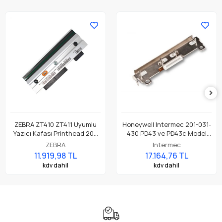
ZEBRA ZT410 ZT411 Uyumlu
Honeywell Intermec 201-031-
Yazıcı Kafası Printhead 203
430 PD43 ve PD43c Model
Dpi Parça No: P1058930-009
Barkod Etiket Yazıcı 203 Dpi
ZEBRA
Intermec
Termal Baskı Kafası
11.919,98 TL
17.164,76 TL
kdv dahil
kdv dahil