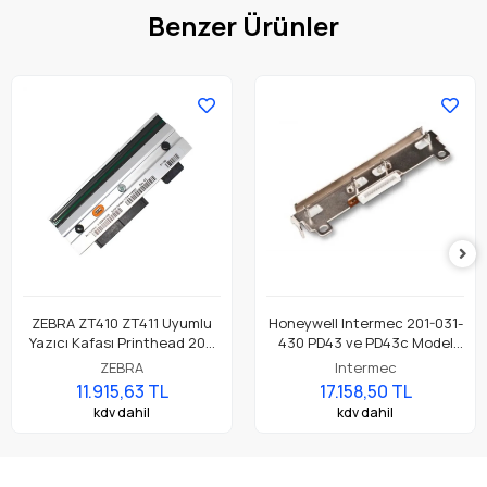
Benzer Ürünler
ZEBRA ZT410 ZT411 Uyumlu
Honeywell Intermec 201-031-
Yazıcı Kafası Printhead 203
430 PD43 ve PD43c Model
Dpi Parça No: P1058930-009
Barkod Etiket Yazıcı 203 Dpi
ZEBRA
Intermec
Termal Baskı Kafası
11.915,63 TL
17.158,50 TL
kdv dahil
kdv dahil