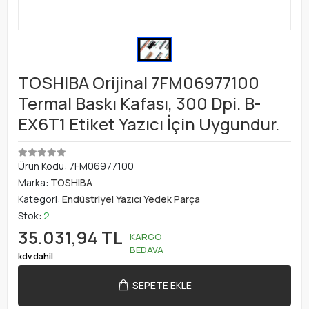
TOSHIBA Orijinal 7FM06977100
Termal Baskı Kafası, 300 Dpi. B-
EX6T1 Etiket Yazıcı İçin Uygundur.
Ürün Kodu:
7FM06977100
Marka:
TOSHIBA
Kategori:
Endüstriyel Yazıcı Yedek Parça
Stok:
2
35.031,94 TL
KARGO
BEDAVA
kdv dahil
SEPETE EKLE